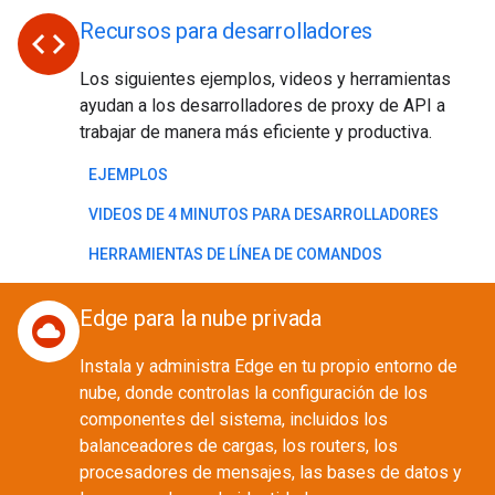
Recursos para desarrolladores
code
Los siguientes ejemplos, videos y herramientas
ayudan a los desarrolladores de proxy de API a
trabajar de manera más eficiente y productiva.
EJEMPLOS
VIDEOS DE 4 MINUTOS PARA DESARROLLADORES
HERRAMIENTAS DE LÍNEA DE COMANDOS
Edge para la nube privada
cloud_circle
Instala y administra Edge en tu propio entorno de
nube, donde controlas la configuración de los
componentes del sistema, incluidos los
balanceadores de cargas, los routers, los
procesadores de mensajes, las bases de datos y