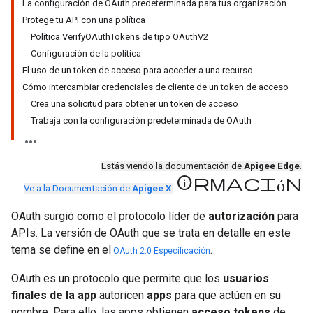
La configuración de OAuth predeterminada para tus organización
Protege tu API con una política
Política VerifyOAuthTokens de tipo OAuthV2
Configuración de la política
El uso de un token de acceso para acceder a una recurso
Cómo intercambiar credenciales de cliente de un token de acceso
Crea una solicitud para obtener un token de acceso
Trabaja con la configuración predeterminada de OAuth
Estás viendo la documentación de
Apigee Edge
.
información
Ve a la Documentación de
Apigee X
.
OAuth surgió como el protocolo líder de
autorización
para
APIs. La versión de OAuth que se trata en detalle en este
tema se define en el
.
OAuth 2.0 Especificación
OAuth es un protocolo que permite que los
usuarios
finales de la app
autoricen
apps
para que actúen en su
nombre. Para ello, las apps obtienen
acceso tokens
de