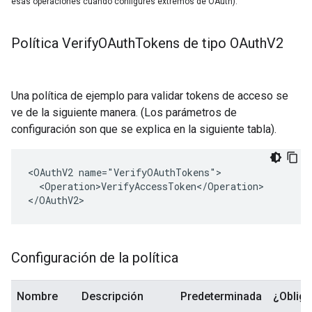
esas operaciones cuando configures extremos de OAuth).
Política Verify
OAuth
Tokens de tipo OAuth
V2
Una política de ejemplo para validar tokens de acceso se
ve de la siguiente manera. (Los parámetros de
configuración son que se explica en la siguiente tabla).
<OAuthV2 name="VerifyOAuthTokens">

  <Operation>VerifyAccessToken</Operation>

</OAuthV2>
Configuración de la política
Nombre
Descripción
Predeterminada
¿Obliga