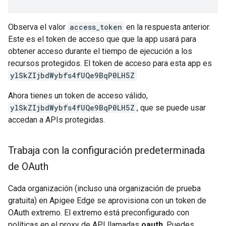
Observa el valor
access_token
en la respuesta anterior.
Este es el token de acceso que que la app usará para
obtener acceso durante el tiempo de ejecución a los
recursos protegidos. El token de acceso para esta app es
ylSkZIjbdWybfs4fUQe9BqP0LH5Z
Ahora tienes un token de acceso válido,
ylSkZIjbdWybfs4fUQe9BqP0LH5Z
, que se puede usar
accedan a APIs protegidas.
Trabaja con la configuración predeterminada
de OAuth
Cada organización (incluso una organización de prueba
gratuita) en Apigee Edge se aprovisiona con un token de
OAuth extremo. El extremo está preconfigurado con
políticas en el proxy de API llamadas
oauth
. Puedes