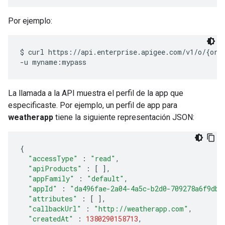
Por ejemplo:
$ curl https://api.enterprise.apigee.com/v1/o/{org_
La llamada a la API muestra el perfil de la app que
especificaste. Por ejemplo, un perfil de app para
weatherapp
tiene la siguiente representación JSON:
{
"accessType"
:
"read"
,
"apiProducts"
:
[
]
,
"appFamily"
:
"default"
,
"appId"
:
"da496fae-2a04-4a5c-b2d0-709278a6f9db"
"attributes"
:
[
]
,
"callbackUrl"
:
"http://weatherapp.com"
,
"createdAt"
:
1380290158713
,