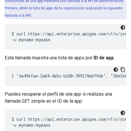
consumidor de una app mediante una llamada a la API de administración.
Primero, obtén la lista de apps de tu organización realizando la siguiente
llamada a la API:
$ curl https://api.enterprise.apigee.com/v1/o/{org_
Esta llamada muestra una lista de apps por
ID de app
.
[ "da496fae-2a04-4a5c-b2d0-709278a6f9db", "50e3e83
Puedes recuperar el perfil de una app si realizas una
llamada GET simple en el ID de la app:
$ curl https://api.enterprise.apigee.com/v1/o/{org_