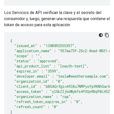
Los Servicios de API verifican la clave y el secreto del
consumidor y, luego, generan una respuesta que contiene el
token de acceso para esta aplicación:
{
"issued_at"
:
"1380892555397"
,
"application_name"
:
"957aa73f-25c2-4ead-8021-ad
"scope"
:
""
,
"status"
:
"approved"
,
"api_product_list"
:
"[oauth-test]"
,
"expires_in"
:
"3599"
,
"developer.email"
:
"tesla@weathersample.com"
,
"organization_id"
:
"0"
,
"client_id"
:
"bBGAQrXgivA9lKu7NMPyoYpVKNhGar6K
"access_token"
:
"ylSkZIjbdWybfs4fUQe9BqP0LH5Z"
"organization_name"
:
"rqa"
,
"refresh_token_expires_in"
:
"0"
,
"refresh_count"
:
"0"
}