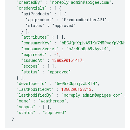
"createdBy"
:
"noreply_admin@apigee.com"
,
"credentials"
:
[
 {
    "apiProducts" : [ {
      "apiproduct" : "PremiumWeatherAPI",
      "status" : "approved"
    } 
]
,
"attributes"
:
[
]
,
"consumerKey"
:
"bBGAQrXgivA9lKu7NMPyoYpVKNhG
"consumerSecret"
:
"hAr4Gn0gA9vAyvI4"
,
"expiresAt"
:
-
1
,
"issuedAt"
:
1380290161417
,
"scopes"
:
[
]
,
"status"
:
"approved"
}
]
,
"developerId"
:
"5w95xGkpnjzJDBT4"
,
"lastModifiedAt"
:
1380290158713
,
"lastModifiedBy"
:
"noreply_admin@apigee.com"
,
"name"
:
"weatherapp"
,
"scopes"
:
[
]
,
"status"
:
"approved"
}