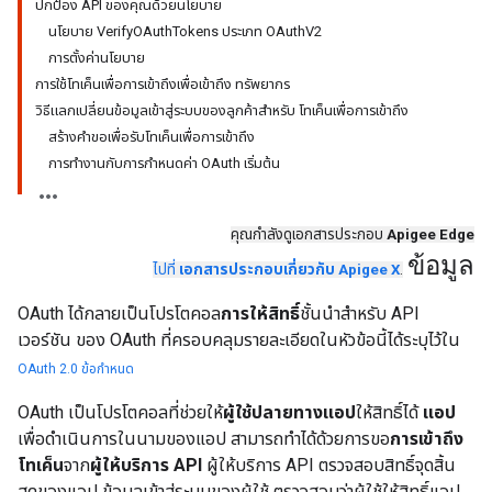
ปกป้อง API ของคุณด้วยนโยบาย
นโยบาย VerifyOAuthTokens ประเภท OAuthV2
การตั้งค่านโยบาย
การใช้โทเค็นเพื่อการเข้าถึงเพื่อเข้าถึง ทรัพยากร
วิธีแลกเปลี่ยนข้อมูลเข้าสู่ระบบของลูกค้าสำหรับ โทเค็นเพื่อการเข้าถึง
สร้างคำขอเพื่อรับโทเค็นเพื่อการเข้าถึง
การทำงานกับการกำหนดค่า OAuth เริ่มต้น
คุณกำลังดูเอกสารประกอบ
Apigee Edge
ข้อมูล
ไปที่
เอกสารประกอบเกี่ยวกับ Apigee X
.
OAuth ได้กลายเป็นโปรโตคอล
การให้สิทธิ์
ชั้นนำสำหรับ API
เวอร์ชัน ของ OAuth ที่ครอบคลุมรายละเอียดในหัวข้อนี้ได้ระบุไว้ใน
OAuth 2.0 ข้อกำหนด
OAuth เป็นโปรโตคอลที่ช่วยให้
ผู้ใช้ปลายทางแอป
ให้สิทธิ์ได้
แอป
เพื่อดำเนินการในนามของแอป สามารถทำได้ด้วยการขอ
การเข้าถึง
โทเค็น
จาก
ผู้ให้บริการ API
ผู้ให้บริการ API ตรวจสอบสิทธิ์จุดสิ้น
สุดของแอป ข้อมูลเข้าสู่ระบบของผู้ใช้ ตรวจสอบว่าผู้ใช้ให้สิทธิ์แอป