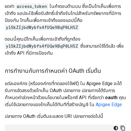
จดค่า
access_token
ในคำตอบด้านบน ซึ่งเป็นโทเค็นเพื่อการ
เข้าถึง แอปจะใช้เพื่อรับสิทธิ์เข้าถึงรันไทม์สำหรับทรัพยากรที่มีการ
ป้องกัน โทเค็นเพื่อการเข้าถึงของแอปนี้คือ
ylSkZIjbdWybfs4fUQe9BqP0LH5Z
ตอนนี้คุณมีโทเค็นเพื่อการเข้าถึงที่ถูกต้อง
ylSkZIjbdWybfs4fUQe9BqP0LH5Z
ซึ่งสามารถใช้ได้แล้ว เพื่อ
เข้าถึง API ที่มีการป้องกัน
การทำงานกับการกำหนดค่า OAuth เริ่มต้น
แต่ละองค์กร (หรือองค์กรที่ทดลองใช้ฟรี) ใน Apigee Edge จะได้
รับการจัดสรรด้วยโทเค็น OAuth ปลายทาง ปลายทางได้รับการ
กำหนดค่าล่วงหน้าด้วยนโยบายในพร็อกซี API ที่เรียกว่า
oauth
คุณ
เริ่มใช้ปลายทางของโทเค็นได้ทันทีที่สร้างบัญชี ใน
Apigee Edge
ปลายทาง OAuth เริ่มต้นจะแสดง URI ปลายทางต่อไปนี้