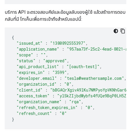
บริการ API จะตรวจสอบคีย์และข้อมูลลับของผู้ใช้ แล้วสร้างการตอบ
กลับที่มี โทเค็นเพื่อการเข้าถึงสำหรับแอปนี้:
{
"issued_at"
:
"1380892555397"
,
"application_name"
:
"957aa73f-25c2-4ead-8021-ad
"scope"
:
""
,
"status"
:
"approved"
,
"api_product_list"
:
"[oauth-test]"
,
"expires_in"
:
"3599"
,
"developer.email"
:
"tesla@weathersample.com"
,
"organization_id"
:
"0"
,
"client_id"
:
"bBGAQrXgivA9lKu7NMPyoYpVKNhGar6K
"access_token"
:
"ylSkZIjbdWybfs4fUQe9BqP0LH5Z"
"organization_name"
:
"rqa"
,
"refresh_token_expires_in"
:
"0"
,
"refresh_count"
:
"0"
}