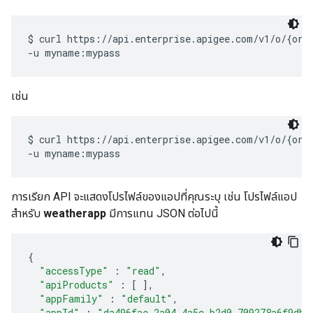
$ curl https://api.enterprise.apigee.com/v1/o/{org_
เช่น
$ curl https://api.enterprise.apigee.com/v1/o/{org_
การเรียก API จะแสดงโปรไฟล์ของแอปที่คุณระบุ เช่น โปรไฟล์แอป
สำหรับ
weatherapp
มีการแทน JSON ต่อไปนี้
{
"accessType"
:
"read"
,
"apiProducts"
:
[
]
,
"appFamily"
:
"default"
,
"appId"
:
"da496fae-2a04-4a5c-b2d0-709278a6f9db"