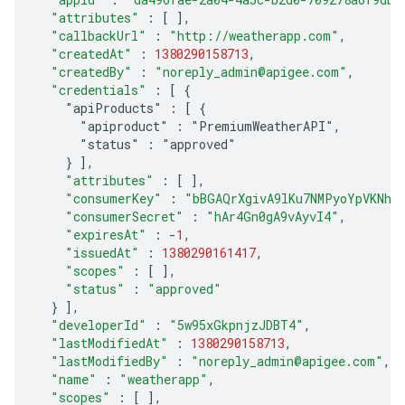
"attributes"
:
[
]
,
"callbackUrl"
:
"http://weatherapp.com"
,
"createdAt"
:
1380290158713
,
"createdBy"
:
"noreply_admin@apigee.com"
,
"credentials"
:
[
 {
    "apiProducts" : [ {
      "apiproduct" : "PremiumWeatherAPI",
      "status" : "approved"
    } 
]
,
"attributes"
:
[
]
,
"consumerKey"
:
"bBGAQrXgivA9lKu7NMPyoYpVKNhG
"consumerSecret"
:
"hAr4Gn0gA9vAyvI4"
,
"expiresAt"
:
-
1
,
"issuedAt"
:
1380290161417
,
"scopes"
:
[
]
,
"status"
:
"approved"
}
]
,
"developerId"
:
"5w95xGkpnjzJDBT4"
,
"lastModifiedAt"
:
1380290158713
,
"lastModifiedBy"
:
"noreply_admin@apigee.com"
,
"name"
:
"weatherapp"
,
"scopes"
:
[
]
,