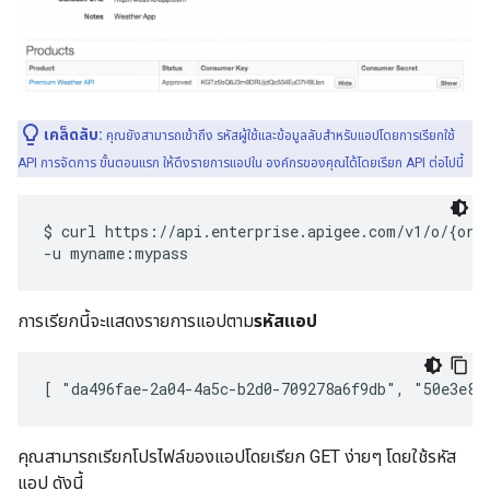
เคล็ดลับ:
คุณยังสามารถเข้าถึง รหัสผู้ใช้และข้อมูลลับสำหรับแอปโดยการเรียกใช้
API การจัดการ ขั้นตอนแรก ให้ดึงรายการแอปใน องค์กรของคุณได้โดยเรียก API ต่อไปนี้
$ curl https://api.enterprise.apigee.com/v1/o/{org_
การเรียกนี้จะแสดงรายการแอปตาม
รหัสแอป
[ "da496fae-2a04-4a5c-b2d0-709278a6f9db", "50e3e83
คุณสามารถเรียกโปรไฟล์ของแอปโดยเรียก GET ง่ายๆ โดยใช้รหัส
แอป ดังนี้