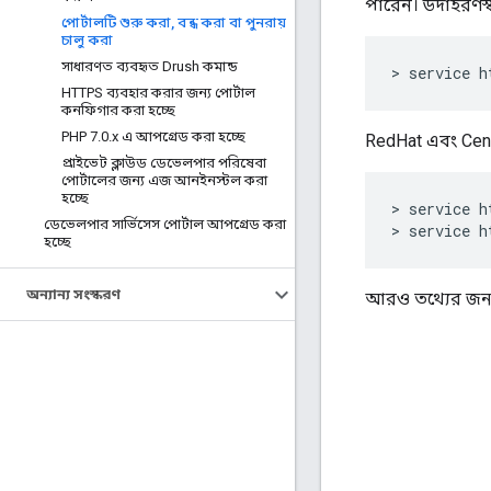
পারেন। উদাহরণস্
পোর্টালটি শুরু করা
,
বন্ধ করা বা পুনরায়
চালু করা
সাধারণত ব্যবহৃত Drush কমান্ড
> service h
HTTPS ব্যবহার করার জন্য পোর্টাল
কনফিগার করা হচ্ছে
PHP 7
.
0
.
x এ আপগ্রেড করা হচ্ছে
RedHat এবং Cent
প্রাইভেট ক্লাউড ডেভেলপার পরিষেবা
পোর্টালের জন্য এজ আনইনস্টল করা
হচ্ছে
> service h
ডেভেলপার সার্ভিসেস পোর্টাল আপগ্রেড করা
> service h
হচ্ছে
অন্যান্য সংস্করণ
আরও তথ্যের জন্