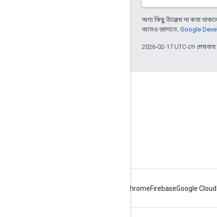
অন্য কিছু উল্লেখ না করা থাকলে,
আরও জানতে,
Google Devel
2026-02-17 UTC-তে শেষবা
Apigee সম্পর্কে
We're part of Google
ইভেন্টগুলি
পার্টনার
ই-বুক ও ওয়েবকাস্ট
Android
Chrome
Firebase
Google Cloud