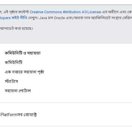
 এই পৃষ্ঠার কন্টেন্ট
Creative Commons Attribution 4.0 License
-এর অধীনে এবং কো
opers সাইট নীতি
দেখুন। Java হল Oracle এবং/অথবা তার অ্যাফিলিয়েট সংস্থার রেজিস্টার
র আপডেট করা হয়েছে।
কমিউনিটি ও সহায়তা
কমিউনিটি
এক নজরে সহায়তা পৃষ্ঠা
স্ট্যাটাস
সহায়তা পোর্টাল
 Platform
সব প্রোডাক্ট