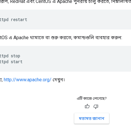
বরূপ, RedHat এবং CentOS এ Apache পুনরায় চালু করতে, নিম্নলিখিত 
ttpd restart
OS এ Apache থামাতে বা শুরু করতে, কমান্ডগুলি ব্যবহার করুন:
ttpd stop

ttpd start
য,
http://www.apache.org/
দেখুন।
এটি কাজে লেগেছে?
মতামত জানান