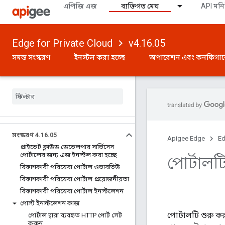
এপিজি এজ
ব্যক্তিগত মেঘ
API মনি
Edge for Private Cloud
v4.16.05
সমস্ত সংস্করণ
ইনস্টল করা হচ্ছে
অপারেশন এবং কনফিগা
সংস্করণ 4
.
16
.
05
Apigee Edge
Ed
প্রাইভেট ক্লাউড ডেভেলপার সার্ভিসেস
পোর্টালের জন্য এজ ইনস্টল করা হচ্ছে
পোর্টালট
বিকাশকারী পরিষেবা পোর্টাল ওভারভিউ
বিকাশকারী পরিষেবা পোর্টাল প্রয়োজনীয়তা
বিকাশকারী পরিষেবা পোর্টাল ইনস্টলেশন
পোস্ট ইনস্টলেশন কাজ
পোর্টালটি শুরু ক
পোর্টাল দ্বারা ব্যবহৃত HTTP পোর্ট সেট
করুন