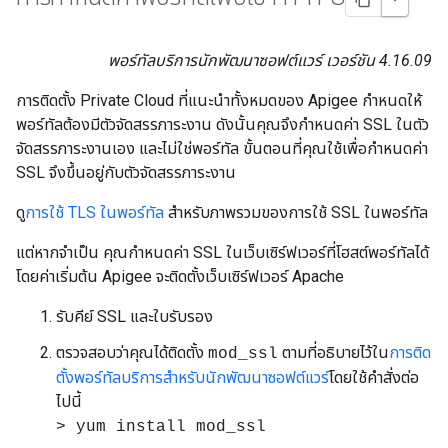
พอร์ทัลบริการนักพัฒนาซอฟต์แวร์ เวอร์ชัน 4.16.09
การติดตั้ง Private Cloud ที่แนะนําทั้งหมดของ Apigee กําหนดให้
พอร์ทัลต้องมีตัวจัดสรรภาระงาน ดังนั้นคุณจึงกําหนดค่า SSL ในตัว
จัดสรรภาระงานเอง และไม่ใช่พอร์ทัล ขั้นตอนที่คุณใช้เพื่อกําหนดค่า
SSL จึงขึ้นอยู่กับตัวจัดสรรภาระงาน
ดู
การใช้ TLS ในพอร์ทัล
สําหรับภาพรวมของการใช้ SSL ในพอร์ทัล
แต่หากจําเป็น คุณกําหนดค่า SSL ในเว็บเซิร์ฟเวอร์ที่โฮสต์พอร์ทัลได้
โดยค่าเริ่มต้น Apigee จะติดตั้งเว็บเซิร์ฟเวอร์ Apache
รับคีย์ SSL และใบรับรอง
ตรวจสอบว่าคุณได้ติดตั้ง
ตามที่อธิบายไว้ใน
การติด
mod_ssl
ตั้งพอร์ทัลบริการสําหรับนักพัฒนาซอฟต์แวร์
โดยใช้คําสั่งต่อ
ไปนี้
> yum install mod_ssl