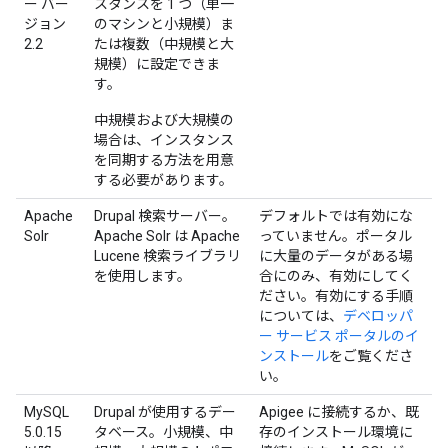
ー バー
スタンスを 1 つ（単一
ジョン
のマシンと小規模）ま
2.2
たは複数（中規模と大
規模）に設定できま
す。
中規模および大規模の
場合は、インスタンス
を同期する方法を用意
する必要があります。
Apache
Drupal 検索サーバー。
デフォルトでは有効にな
Solr
Apache Solr は Apache
っていません。ポータル
Lucene 検索ライブラリ
に大量のデータがある場
を使用します。
合にのみ、有効にしてく
ださい。有効にする手順
については、
デベロッパ
ー サービス ポータルのイ
ンストール
をご覧くださ
い。
MySQL
Drupal が使用するデー
Apigee に接続するか、既
5.0.15
タベース。小規模、中
存のインストール環境に