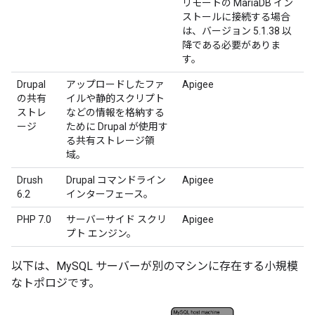
リモートの MariaDB イン
ストールに接続する場合
は、バージョン 5.1.38 以
降である必要がありま
す。
Drupal
アップロードしたファ
Apigee
の共有
イルや静的スクリプト
ストレ
などの情報を格納する
ージ
ために Drupal が使用す
る共有ストレージ領
域。
Drush
Drupal コマンドライン
Apigee
6.2
インターフェース。
PHP 7.0
サーバーサイド スクリ
Apigee
プト エンジン。
以下は、MySQL サーバーが別のマシンに存在する小規模
なトポロジです。