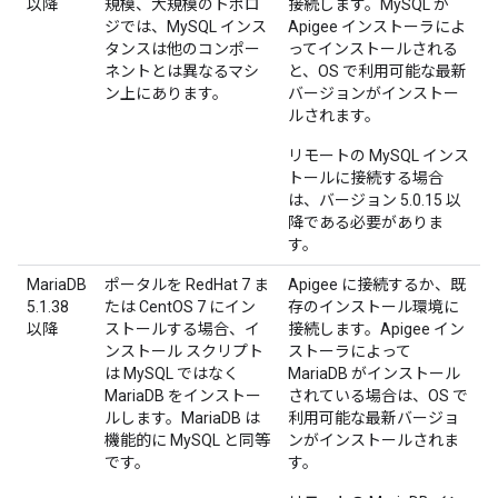
以降
規模、大規模のトポロ
接続します。MySQL が
ジでは、MySQL インス
Apigee インストーラによ
タンスは他のコンポー
ってインストールされる
ネントとは異なるマシ
と、OS で利用可能な最新
ン上にあります。
バージョンがインストー
ルされます。
リモートの MySQL インス
トールに接続する場合
は、バージョン 5.0.15 以
降である必要がありま
す。
MariaDB
ポータルを RedHat 7 ま
Apigee に接続するか、既
5.1.38
たは CentOS 7 にイン
存のインストール環境に
以降
ストールする場合、イ
接続します。Apigee イン
ンストール スクリプト
ストーラによって
は MySQL ではなく
MariaDB がインストール
MariaDB をインストー
されている場合は、OS で
ルします。MariaDB は
利用可能な最新バージョ
機能的に MySQL と同等
ンがインストールされま
です。
す。