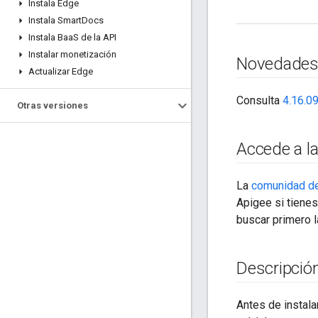
Instala Edge
Instala Smart
Docs
Instala Baa
S de la API
Instalar monetización
Novedade
Actualizar Edge
Consulta
4.16.09
Otras versiones
Accede a l
La
comunidad d
Apigee si tienes
buscar primero l
Descripción
Antes de instala