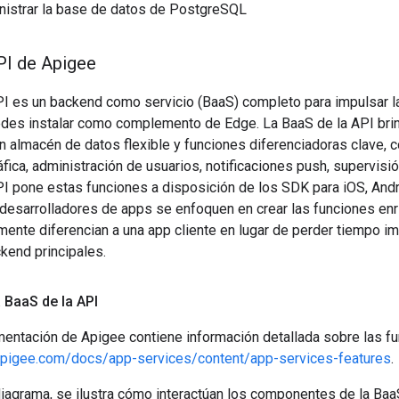
nistrar la base de datos de PostgreSQL
PI de Apigee
PI es un backend como servicio (BaaS) completo para impulsar l
des instalar como complemento de Edge. La BaaS de la API brin
 almacén de datos flexible y funciones diferenciadoras clave, 
fica, administración de usuarios, notificaciones push, supervis
I pone estas funciones a disposición de los SDK para iOS, Andro
desarrolladores de apps se enfoquen en crear las funciones enri
mente diferencian a una app cliente en lugar de perder tiempo i
kend principales.
a Baa
S de la API
mentación de Apigee contiene información detallada sobre las f
/apigee.com/docs/app-services/content/app-services-features
.
diagrama, se ilustra cómo interactúan los componentes de la Baa