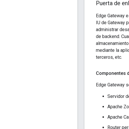
Puerta de en
Edge Gateway es 
IU de Gateway pr
administrar des
de backend. Cuan
almacenamiento 
mediante la apl
terceros, etc.
Componentes d
Edge Gateway se
Servidor d
Apache Z
Apache Ca
Router per