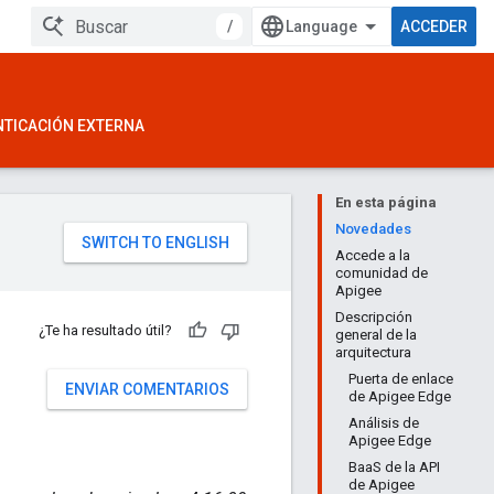
/
ACCEDER
NTICACIÓN EXTERNA
En esta página
Novedades
Accede a la
comunidad de
Apigee
Descripción
¿Te ha resultado útil?
general de la
arquitectura
Puerta de enlace
ENVIAR COMENTARIOS
de Apigee Edge
Análisis de
Apigee Edge
BaaS de la API
de Apigee