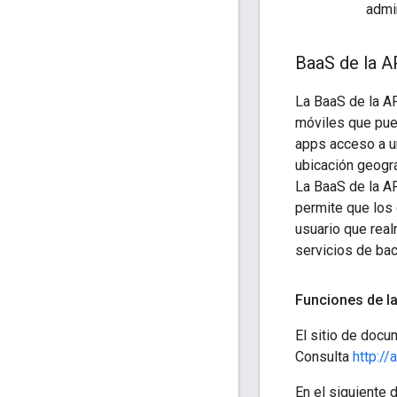
admi
Baa
S de la A
La BaaS de la A
móviles que pue
apps acceso a un
ubicación geográ
La BaaS de la AP
permite que los 
usuario que real
servicios de bac
Funciones de l
El sitio de docu
Consulta
http:/
En el siguiente 