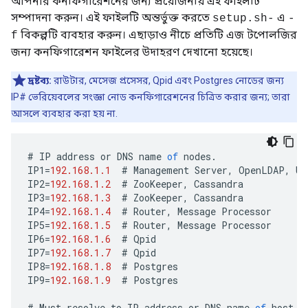
আপনার কনফিগারেশনের জন্য প্রয়োজনীয় এই ফাইলটি
সম্পাদনা করুন। এই ফাইলটি অন্তর্ভুক্ত করতে
এ
setup.sh-
-
বিকল্পটি ব্যবহার করুন। এছাড়াও নীচে প্রতিটি এজ টপোলজির
f
জন্য কনফিগারেশন ফাইলের উদাহরণ দেখানো হয়েছে।
দ্রষ্টব্য:
রাউটার, মেসেজ প্রসেসর, Qpid এবং Postgres নোডের জন্য
IP# ভেরিয়েবলের সংজ্ঞা নোড কনফিগারেশনের চিত্রিত করার জন্য; তারা
আসলে ব্যবহার করা হয় না.
#
IP
address
or
DNS
name
of
nodes
.
IP1
=
192.168.1.1
#
Management
Server
,
OpenLDAP
,
UI
IP2
=
192.168.1.2
#
ZooKeeper
,
Cassandra
IP3
=
192.168.1.3
#
ZooKeeper
,
Cassandra
IP4
=
192.168.1.4
#
Router
,
Message
Processor
IP5
=
192.168.1.5
#
Router
,
Message
Processor
IP6
=
192.168.1.6
#
Qpid
IP7
=
192.168.1.7
#
Qpid
IP8
=
192.168.1.8
#
Postgres
IP9
=
192.168.1.9
#
Postgres
#
Must
resolve
to
IP
address
or
DNS
name
of
host
-