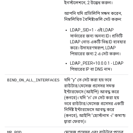
ইনস্টলেশনে, 2 উল্লেখ করুন।
আপনি যদি প্রতিলিপি সক্ষম করেন,
নিম্নলিখিত বৈশিষ্ট্যগুলি সেট করুন:
LDAP_SID=1 - এই LDAP
সার্ভারের জন্য অনন্য ID। প্রতিটি
LDAP নোড একটি ভিন্ন ID ব্যবহার
করে। উদাহরণস্বরূপ, LDAP
পিয়ারের জন্য 2 এ সেট করুন।
LDAP_PEER=10.0.0.1 - LDAP
পিয়ারের IP বা DNS নাম।
যদি "y" তে সেট করা হয় তবে
BIND_ON_ALL_INTERFACES
রাউটার/মেসেজ প্রসেসর সমস্ত
ইন্টারফেসে (আইপি) আবদ্ধ করে
(শুনবে)। যদি "n" তে সেট করা হয়
তবে রাউটার/মেসেজ প্রসেসর একটি
নির্দিষ্ট ইন্টারফেসে আবদ্ধ করে
(শুনবে), আইপি "হোস্টনাম -i" কমান্ড
দ্বারা ফেরত)।
মেসেজ প্রসেসর এবং রাউটার পডের
MP_POD