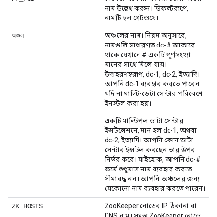
নাম উল্লেখ করুন। ডিফল্টরূপে,
নামটি হল গেটওয়ে।
অঞ্চলের নাম। নিয়ম অনুসারে,
অঞ্চল
নামগুলি সাধারণত dc-# আকারে
থাকে যেখানে # একটি পূর্ণসংখ্যা
মানের সাথে মিলে যায়।
উদাহরণস্বরূপ, dc-1, dc-2, ইত্যাদি।
আপনি dc-1 ব্যবহার করতে পারেন
যদি না মাল্টি-ডেটা সেন্টার পরিবেশে
ইনস্টল করা হয়।
একটি মাল্টিপল ডাটা সেন্টার
ইন্সটলেশনে, মান হল dc-1, অথবা
dc-2, ইত্যাদি। আপনি কোন ডাটা
সেন্টার ইন্সটল করছেন তার উপর
নির্ভর করে। যাইহোক, আপনি dc-#
ফর্মে শুধুমাত্র নাম ব্যবহার করতে
সীমাবদ্ধ নন। আপনি অঞ্চলের জন্য
যেকোনো নাম ব্যবহার করতে পারেন।
ZooKeeper নোডের IP ঠিকানা বা
ZK_HOSTS
DNS নাম। সমস্ত ZooKeeper নোডে