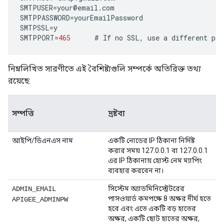
SMTPUSER
=
your
@
email
.
com
SMTPPASSWORD
=
yourEmailPassword
SMTPSSL
=
y
SMTPPORT
=
465
#
If
no
SSL
,
use
a
different
por
নিম্নলিখিত সারণীতে এই বৈশিষ্ট্যগুলি সম্পর্কে অতিরিক্ত তথ্য
রয়েছে:
সম্পত্তি
দ্রষ্টব্য
আইপি/ডিএনএস নাম
একটি নোডের IP ঠিকানা নির্দিষ্ট
করার সময় 127.0.0.1 বা 127.0.0.1
এর IP ঠিকানায় হোস্ট নেম ম্যাপিং
ব্যবহার করবেন না।
সিস্টেম অ্যাডমিনিস্ট্রেটরের
ADMIN_EMAIL
পাসওয়ার্ড কমপক্ষে 8 অক্ষর দীর্ঘ হতে
APIGEE_ADMINPW
হবে এবং এতে একটি বড় হাতের
অক্ষর, একটি ছোট হাতের অক্ষর,