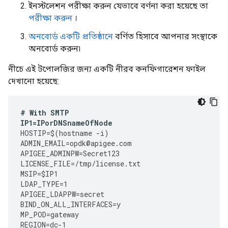
ইনস্টলেশন পরীক্ষা করুন যেভাবে বর্ণনা করা হয়েছে তা
পরীক্ষা করুন
।
অনবোর্ড একটি প্রতিষ্ঠানে
বর্ণিত হিসাবে আপনার সংস্থাকে
অনবোর্ড করুন৷
নীচে এই টপোলজির জন্য একটি নীরব কনফিগারেশন ফাইল
দেখানো হয়েছে:
#
With
SMTP
IP1
=
IPorDNSnameOfNode
HOSTIP
=
$
(
hostname
-
i
)
ADMIN_EMAIL
=
opdk
@
apigee
.
com
APIGEE_ADMINPW
=
Secret123
LICENSE_FILE
=
/tmp/license.txt
MSIP
=
$IP1
LDAP_TYPE
=
1
APIGEE_LDAPPW
=
secret
BIND_ON_ALL_INTERFACES
=
y
MP_POD
=
gateway
REGION
=
dc
-
1