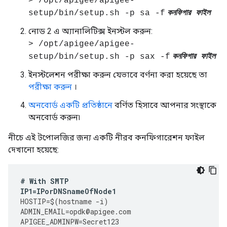
> /opt/apigee/apigee-
setup/bin/setup.sh -p sa -f
কনফিগার ফাইল
নোড 2 এ অ্যানালিটিক্স ইনস্টল করুন:
> /opt/apigee/apigee-
setup/bin/setup.sh -p sax -f
কনফিগার ফাইল
ইনস্টলেশন পরীক্ষা করুন যেভাবে বর্ণনা করা হয়েছে তা
পরীক্ষা করুন
।
অনবোর্ড একটি প্রতিষ্ঠানে
বর্ণিত হিসাবে আপনার সংস্থাকে
অনবোর্ড করুন৷
নীচে এই টপোলজির জন্য একটি নীরব কনফিগারেশন ফাইল
দেখানো হয়েছে:
#
With
SMTP
IP1
=
IPorDNSnameOfNode1
HOSTIP
=
$
(
hostname
-
i
)
ADMIN_EMAIL
=
opdk
@
apigee
.
com
APIGEE_ADMINPW
=
Secret123