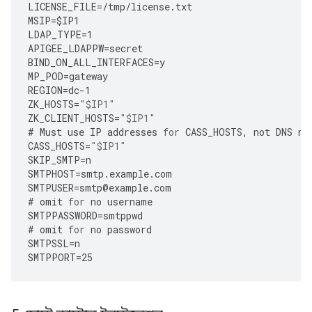
LICENSE_FILE
=
/tmp/license.txt
MSIP
=
$IP1
LDAP_TYPE
=
1
APIGEE_LDAPPW
=
secret
BIND_ON_ALL_INTERFACES
=
y
MP_POD
=
gateway
REGION
=
dc
-
1
ZK_HOSTS
=
"$IP1"
ZK_CLIENT_HOSTS
=
"$IP1"
#
Must
use
IP
addresses
for
CASS_HOSTS
,
not
DNS
na
CASS_HOSTS
=
"$IP1"
SKIP_SMTP
=
n
SMTPHOST
=
smtp
.
example
.
com
SMTPUSER
=
smtp
@
example
.
com
#
omit
for
no
username
SMTPPASSWORD
=
smtppwd
#
omit
for
no
password
SMTPSSL
=
n
SMTPPORT
=
25