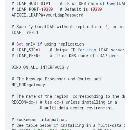
#
LDAP_HOST
=
$IP1
#
IP
or
DNS
name
of
OpenLDAP
#
LDAP_PORT
=
10389
#
Default
is
10389.
APIGEE_LDAPPW
=
yourLdapPassword
#
Specify
OpenLDAP
without
replication
,
1
,
or
with
LDAP_TYPE
=
1
#
Set
only
if
using
replication
.
#
LDAP_SID
=
1
#
Unique
ID
for
this
LDAP
server
.
#
LDAP_PEER
=
#
IP
or
DNS
name
of
LDAP
peer
.
BIND_ON_ALL_INTERFACES
=
y
#
The
Message
Processor
and
Router
pod
.
MP_POD
=
gateway
#
The
name
of
the
region
,
corresponding
to
the
dat
REGION
=
dc
-
1
#
Use
dc
-
1
unless
installing
in
a
#
multi
-
data
center
environment
.
#
ZooKeeper
information
.
#
See
table
below
if
installing
in
a
multi
-
data
ce