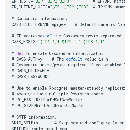
ZK_HOSTS
=
"$IP1 $IP2 $IP3"
#
IP
/
DNS
names
ZK_CLIENT_HOSTS
=
"$IP1 $IP2 $IP3"
#
IP
/
DNS
names
#
Cassandra
information
.
CASS_CLUSTERNAME
=
Apigee
#
Default
name
is
Apige
#
IP
addresses
of
the
Cassandra
hosts
separated
by
CASS_HOSTS
=
"$IP1:1,1 $IP2:1,1 $IP3:1,1"
#
Set
to
enable
Cassandra
authentication
.
#
CASS_AUTH
=
y
#
The
default
value
is
n
.
#
Cassandra
uname
/
pword
required
if
you
enabled
Ca
#
CASS_USERNAME
=
#
CASS_PASSWORD
=
#
Use
to
enable
Postgres
master
-
standby
replicatio
#
when
you
have
multiple
Postgres
nodes
.
#
PG_MASTER
=
IPorDNSofNewMaster
#
PG_STANDBY
=
IPorDNSofOldMaster
#
SMTP
information
.
SKIP_SMTP
=
n
#
Skip
now
and
configure
later
b
SMTPHOST
=
smtp
.
gmail
.
com