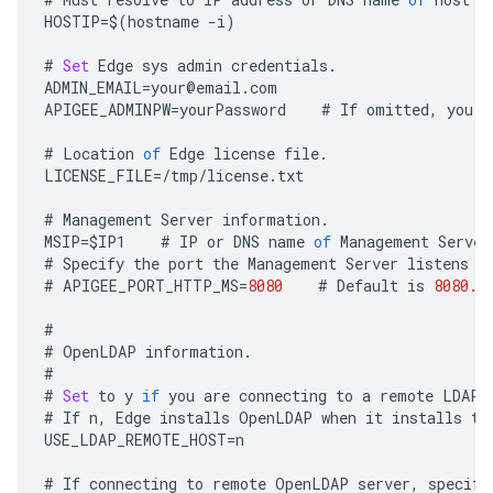
HOSTIP
=
$
(
hostname
-
i
)
#
Set
Edge
sys
admin
credentials
.
ADMIN_EMAIL
=
your
@
email
.
com
APIGEE_ADMINPW
=
yourPassword
#
If
omitted
,
you
a
#
Location
of
Edge
license
file
.
LICENSE_FILE
=
/tmp/license.txt
#
Management
Server
information
.
MSIP
=
$IP1
#
IP
or
DNS
name
of
Management
Server
#
Specify
the
port
the
Management
Server
listens
o
#
APIGEE_PORT_HTTP_MS
=
8080
#
Default
is
8080.
#
#
OpenLDAP
information
.
#
#
Set
to
y
if
you
are
connecting
to
a
remote
LDAP
#
If
n
,
Edge
installs
OpenLDAP
when
it
installs
th
USE_LDAP_REMOTE_HOST
=
n
#
If
connecting
to
remote
OpenLDAP
server
,
specify