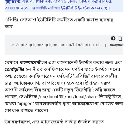
দ্রষ্টব্য:
এজ অ্যাপিজি-সেটআপ ইউটিলিটি
ইনস্টল করার বিষয়ে
আরও জানতে এজ
ইউটিলিটি ইনস্টল করুন দেখুন।
অ্যাপিজি-সেটআপ
এপিজি-সেটআপ ইউটিলিটি ফর্মটিতে একটি কমান্ড ব্যবহার
করে:
>
/opt/apigee/apigee-setup/bin/setup.sh -p 
componen
যেখানে
কম্পোনেন্ট
হল এজ কম্পোনেন্ট ইনস্টল করার জন্য এবং
configFile
হল নীরব কনফিগারেশন ফাইল যাতে ইনস্টলেশনের
তথ্য রয়েছে। কনফিগারেশন ফাইলটি "এপিজি" ব্যবহারকারীর
দ্বারা অ্যাক্সেসযোগ্য বা পাঠযোগ্য হতে হবে। উদাহরণস্বরূপ,
আপনি ফাইলগুলির জন্য একটি নতুন ডিরেক্টরি তৈরি করতে
পারেন, সেগুলিকে /usr/local বা /usr/local/share ডিরেক্টরিতে,
অথবা "apigee" ব্যবহারকারীর দ্বারা অ্যাক্সেসযোগ্য নোডের অন্য
কোথাও রাখতে পারেন।
উদাহরণস্বরূপ, এজ ম্যানেজমেন্ট সার্ভার ইনস্টল করতে: