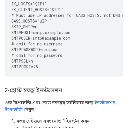
ZK_HOSTS
=
"$IP1"
ZK_CLIENT_HOSTS
=
"$IP1"
#
Must
use
IP
addresses
for
CASS_HOSTS
,
not
DNS
na
CASS_HOSTS
=
"$IP1"
SKIP_SMTP
=
n
SMTPHOST
=
smtp
.
example
.
com
SMTPUSER
=
smtp
@
example
.
com
#
omit
for
no
username
SMTPPASSWORD
=
smtppwd
#
omit
for
no
password
SMTPSSL
=
n
SMTPPORT
=
25
2-হোস্ট স্বতন্ত্র ইনস্টলেশন
এজ টপোলজি এবং নোড নম্বরের তালিকার জন্য
ইনস্টলেশন
টপোলজি
দেখুন।
স্বতন্ত্র গেটওয়ে এবং নোড 1 ইনস্টল করুন