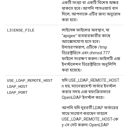
একটি সংখ্যা বা একটি বিশেষ অক্ষর
থাকতে হবে। আপনি পাসওয়ার্ড বাদ
দিলে, আপনাকে এটির জন্য অনুরোধ
করা হবে।
লাইসেন্স ফাইলের অবস্থান, যা
LICENSE_FILE
"apigee" ব্যবহারকারীর কাছে
অ্যাক্সেসযোগ্য হতে হবে।
উদাহরণস্বরূপ, এটিকে /tmp
ডিরেক্টরিতে এবং chmod 777
ফাইলে সংরক্ষণ করুন। ফাইলটি এজ
ইনস্টলেশন ডিরেক্টরিতে অনুলিপি
করা হয়েছে।
যদি USE_LDAP_REMOTE_HOST
USE_LDAP_REMOTE_HOST
n হয়, ম্যানেজমেন্ট সার্ভার ইনস্টল
LDAP_HOST
করার সময় এজ স্বয়ংক্রিয়ভাবে
LDAP_PORT
OpenLDAP ইনস্টল করে।
আপনি যদি দূরবর্তী LDAP সার্ভারের
সাথে সংযোগ করছেন তাহলে
USE_LDAP_REMOTE_HOST-কে
y-তে সেট করুন৷ OpenLDAP