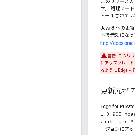
このリリースの E
す。 処理ノードを指
トールされてい
Java 8 への
トで無効になっ
http://docs.ora
警告:
このリリー
にアップグレードする
るように Edge
更新元が Z
Edge for Priv
1.0.905.noa
zookeeper-3
ージョンにアッ