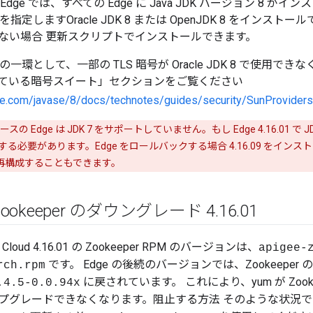
dge では、すべての Edge に Java JDK バージョン 8 
定しますOracle JDK 8 または OpenJDK 8 をインストールで
ない場合 更新スクリプトでインストールできます。
更新の一環として、一部の TLS 暗号が Oracle JDK 8 で使用
ている暗号スイート」セクションをご覧ください
cle.com/javase/8/docs/technotes/guides/security/SunProviders
スの Edge は JDK 7 をサポートしていません。もし Edge 4.16.01 で 
必要があります。Edge をロールバックする場合 4.16.09 をインストール
 を再構成することもできます。
ookeeper のダウングレード 4
.
16
.
01
ate Cloud 4.16.01 の Zookeeper RPM のバージョンは、
apigee-
です。 Edge の後続のバージョンでは、Zookeeper
rch.rpm
に戻されています。 これにより、yum が Zookeep
.4.5-0.0.94x
プグレードできなくなります。阻止する方法 そのような状況で