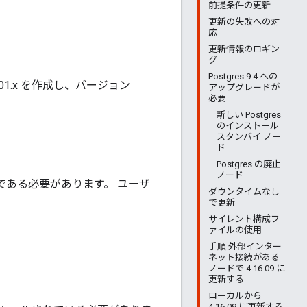
前提条件の更新
更新の失敗への対
応
更新情報のロギン
。
グ
Postgres 9.4 への
.01.x を作成し、バージョン
アップグレードが
必要
新しい Postgres
のインストール
スタンバイ ノー
ド
Postgres の廃止
ノード
である必要があります。 ユーザ
ダウンタイムなし
で更新
サイレント構成フ
ァイルの使用
手順 外部インター
ネット接続がある
ノードで 4.16.09 に
更新する
ローカルから
4.16.09 に更新する