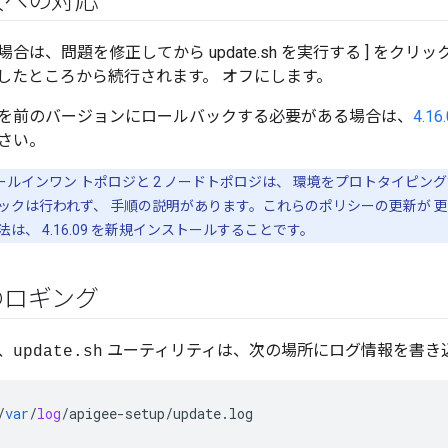
敗への対応
合は、問題を修正してから update.sh を実行する ] をク
したところから続行されます。 オフにします。
を前のバージョンにロールバックする必要がある場合は、
4.1
さい。
のオールインワン トポロジと 2 ノードトポロジは、 環境をプロトタイピ
ックは行われず、 手順の説明があります。これらのポリシーの更新が 
は、 4.16.09 を新規インストールすることです。
のロギング
、
ユーティリティは、次の場所にログ情報を書き
update.sh
/
var
/
log
/
apigee
-
setup
/
update
.
log