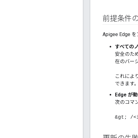
前提条件
Apigee E
すべての
安全のた
在のバージ
これによ
できます
Edge 
次のコマン
&gt; /<