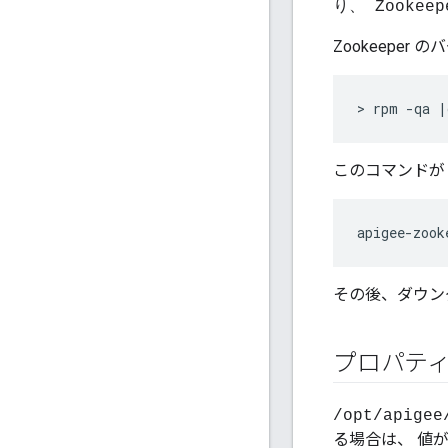
り、 Zookeep
Zookeepe
> rpm -qa |
このコマンドが Z
apigee-zook
その後、ダウン
プロパティ
/opt/apigee
る場合は、 値