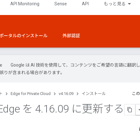
API Monitoring
Sense
API
もっと見る
ポータルのインストール
外部認証
Google は AI 技術を使用して、コンテンツをご希望の言語に翻訳
には誤りが含まれる場合があります。
ト
Edge for Private Cloud
v4.16.09
インストール
この
Edge を 4
.
16
.
09 に更新する