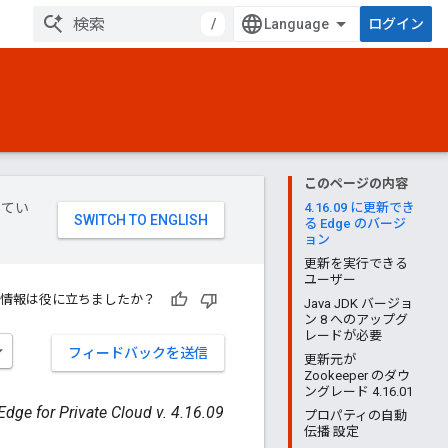
/
ログイン
このページの内容
してい
4.16.09 に更新でき
る Edge のバージ
ョン
更新を実行できる
ユーザー
情報は役に立ちましたか？
Java JDK バージョ
ン 8 へのアップグ
レードが必要
フィードバックを送信
更新元が
Zookeeper のダウ
ングレード 4.16.01
Edge for Private Cloud v. 4.16.09
プロパティの自動
伝播 設定