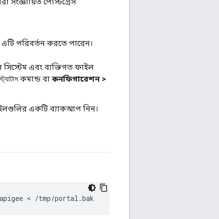
্বারা সংজ্ঞায়িত পোস্টগ্রেস
ি এটি পরিবর্তন করতে পারেন।
 সিস্টেম এবং ব্যক্তিগত ফাইল
কমান্ড বা
কনফিগারেশন >
্ট্যাটাস
লগুলির একটি ব্যাকআপ নিন।
apigee < /tmp/portal.bak