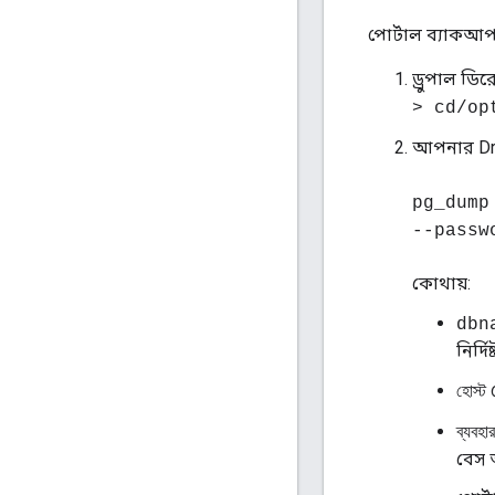
পোর্টাল ব্যাকআ
ড্রুপাল ডি
> cd/op
আপনার Dru
pg_dump
--passw
কোথায়:
dbn
নির্দি
প
হোস্ট
ব্যবহা
বেস অ