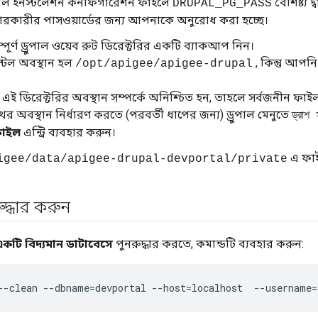
টাল ইনস্টলেশন কনফিগারেশন ফাইলে
বৈশিষ্ট্য দ
DRUPAL_PG_PASS
হারকারীর পাসওয়ার্ডের জন্য আপনাকে অনুরোধ করা হচ্ছে।
ূর্ণ ড্রুপাল ওয়েব রুট ডিরেক্টরির একটি ব্যাকআপ নিন।
স্টল অবস্থান হল
, কিন্তু আপন
/opt/apigee/apigee-drupal
ই ডিরেক্টরির অবস্থান সম্পর্কে অনিশ্চিত হন, তাহলে সর্বজনীন ফাইল
থের অবস্থান নির্ধারণ করতে (পরবর্তী ধাপের জন্য) ড্রুপাল মেনুতে
ড্রাশ স
ফাইল
এন্ট্রি ব্যবহার করুন।
এ ফাই
igee/data/apigee-drupal-devportal/private
ুদ্ধার করুন
কটি বিদ্যমান ডাটাবেসে
পুনরুদ্ধার করতে, কমান্ডটি ব্যবহার করুন:
--clean --dbname=devportal --host=localhost  --username=