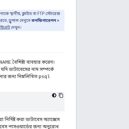
কে স্থানীয়, ক্লাউড বা FTP স্টোরেজ
তে, ড্রুপাল মেনুতে
কনফিগারেশন >
ইগ্রেট
দেখুন।
বৈশিষ্ট্য ব্যবহার করেন।
NAME
যদি ডাটাবেসের নাম সম্পর্কে
োর জন্য নিম্নলিখিত
psql
বারা নির্দিষ্ট করা ডাটাবেস অ্যাক্সেস
বেস পাসওয়ার্ডের জন্য অনুরোধ