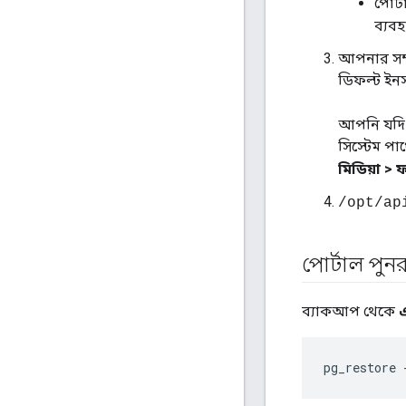
পোর্
ব্যব
আপনার সম্প
ডিফল্ট ইন
আপনি যদি এ
সিস্টেম পা
মিডিয়া > 
/opt/ap
পোর্টাল পুনর
ব্যাকআপ থেকে
এ
pg_restore 