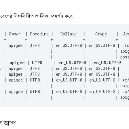
বেসের নিম্নলিখিত তালিকা প্রদর্শন করে:
  | Owner  | Encoding |   Collate   |    Ctype    |  Acc
--+--------+----------+-------------+-------------+-----
  | apigee | UTF8     | en_US.UTF-8 | en_US.UTF-8 | =Tc
|
        |          |             |             | apig
|
        |          |             |             | post
   | apigee | UTF8     | en_US.UTF-8 | en_US.UTF-8 | 
b | apigee | UTF8     | en_US.UTF-8 | en_US.UTF-8 | 

  | apigee | UTF8     | en_US.UTF-8 | en_US.UTF-8 | 

  | apigee | UTF8     | en_US.UTF-8 | en_US.UTF-8 | =c/
|
        |          |             |             | apig
  | apigee | UTF8     | en_US.UTF-8 | en_US.UTF-8 | =c/
|
        |          |             |             | api
যাক আপ