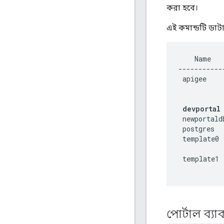
করা হবে।
এই কমান্ডটি ডাটা
    Name   
-----------
 apigee    
devportal
 newportald
 postgres  
 template0 
 template1 
পোর্টাল ব্