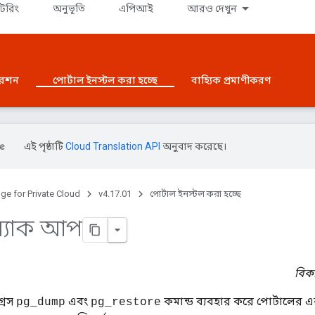
টরিং
অনুভূতি
এপিআই
আরও দেখুন
রেশন
পোর্টাল ইনস্টল করা হচ্ছে
বাহ্যিক প্রমাণীকরণ
এই পৃষ্ঠাটি
Cloud Translation API
অনুবাদ করেছে।
ge for Private Cloud
v4.17.01
পোর্টাল ইনস্টল করা হচ্ছে
 ব্যাক আপ
বিকা
্রেস
এবং
কমান্ড ব্যবহার করে পোর্টালের 
pg_dump
pg_restore