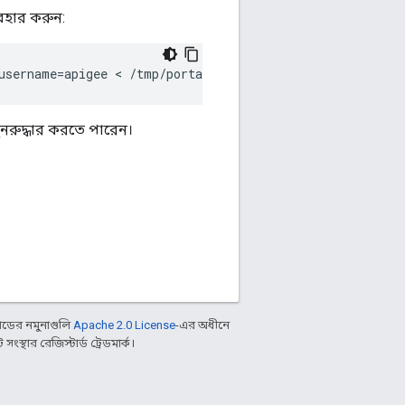
যবহার করুন:
username=apigee < /tmp/portal.bak
ুনরুদ্ধার করতে পারেন।
ডের নমুনাগুলি
Apache 2.0 License
-এর অধীনে
্থার রেজিস্টার্ড ট্রেডমার্ক।