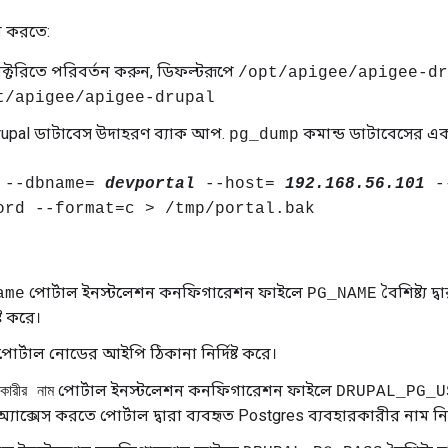
প করতে:
রেক্টরিতে পরিবর্তন করুন, ডিফল্টরূপে
/opt/apigee/apigee-dr
t/apigee/apigee-drupal
pal ডাটাবেস উদাহরণ ব্যাক আপ.
কমান্ড ডাটাবেসের এক
pg_dump
 --dbname=
devportal
--host=
192.168.56.101
-
ord --format=c > /tmp/portal.bak
পোর্টাল ইনস্টলেশন কনফিগারেশন ফাইলে
বৈশিষ্ট্য দ
ame
PG_NAME
ষ্ট করে।
োর্টাল নোডের আইপি ঠিকানা নির্দিষ্ট করে।
পোর্টাল ইনস্টলেশন কনফিগারেশন ফাইলে
রকারীর নাম
DRUPAL_PG_U
্যাক্সেস করতে পোর্টাল দ্বারা ব্যবহৃত Postgres ব্যবহারকারীর নাম নির্