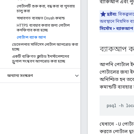
ব্যাকআপ এবং পুন
পোর্টালটি শুরু করা
,
বন্ধ করা বা পুনরায়
চালু করা
দ্রষ্টব্য:
বিকল্পভা
সাধারণত ব্যবহৃত Drush কমান্ড
অবস্থানে নিয়মিত ব
HTTPS ব্যবহার করার জন্য পোর্টাল
সিস্টেম > ব্যাকআপ 
কনফিগার করা হচ্ছে
পোর্টাল ব্যাক আপ
ডেভেলপার সার্ভিসেস পোর্টাল আপগ্রেড করা
ব্যাকআপ 
হচ্ছে
একটি ব্যক্তিগত ক্লাউড ইনস্টলেশনের
ড্রুপাল সংস্করণ আপগ্রেড করা হচ্ছে
আপনি পোর্টাল ই
পোর্টালের জন্য 
অন্যান্য সংস্করণ
অনিশ্চিত হন তবে
কমান্ডটি ব্যবহার
psql -h loc
যেখানে
পোর্ট
-U
করতে পোর্টাল দ্