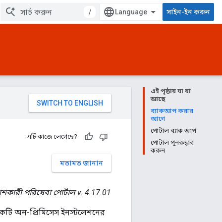
/
সাইন-ইন করুন
এই পৃষ্ঠায় যা যা
আছে
ব্যাকআপ করার
আগে
পোর্টাল ব্যাক আপ
এটি কাজে লেগেছে?
পোর্টাল পুনরুদ্ধার
করুন
মতামত জানান
শকারী পরিষেবা পোর্টাল v. 4.17.01
একটি অন-প্রিমিসেস ইনস্টলেশনের