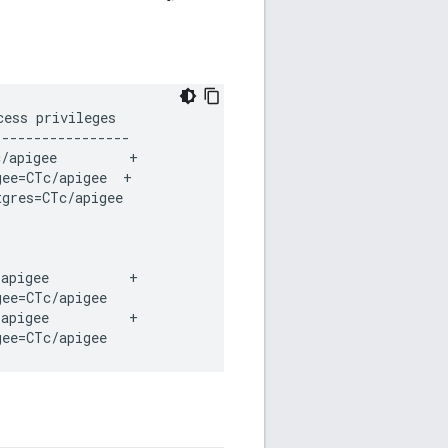
ess privileges  

----------------

/apigee         +

ee=CTc/apigee  +

gres=CTc/apigee

apigee          +

ee=CTc/apigee

apigee          +

gee=CTc/apigee