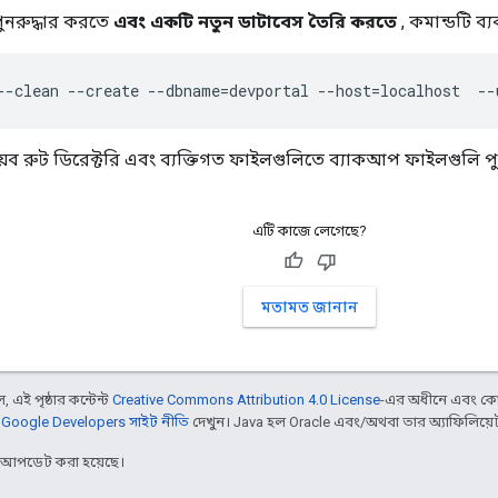
ুনরুদ্ধার করতে
এবং একটি নতুন ডাটাবেস তৈরি করতে
, কমান্ডটি ব্
--clean --create --dbname=devportal --host=localhost  --
়েব রুট ডিরেক্টরি এবং ব্যক্তিগত ফাইলগুলিতে ব্যাকআপ ফাইলগুলি প
এটি কাজে লেগেছে?
মতামত জানান
 এই পৃষ্ঠার কন্টেন্ট
Creative Commons Attribution 4.0 License
-এর অধীনে এবং কো
,
Google Developers সাইট নীতি
দেখুন। Java হল Oracle এবং/অথবা তার অ্যাফিলিয়েট সংস
র আপডেট করা হয়েছে।