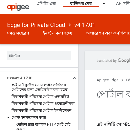
এপিজি এজ
ব্যক্তিগত মেঘ
API মনি
Edge for Private Cloud
v4.17.01
সমস্ত সংস্করণ
ইনস্টল করা হচ্ছে
অপারেশন এবং কনফিগা
সংস্করণ 4
.
17
.
01
Apigee Edge
Ed
প্রাইভেট ক্লাউড ডেভেলপার সার্ভিসেস
পোর্টালের জন্য এজ ইনস্টল করা হচ্ছে
পোর্টাল
বিকাশকারী পরিষেবা পোর্টাল ওভারভিউ
বিকাশকারী পরিষেবা পোর্টাল প্রয়োজনীয়তা
বিকাশকারী পরিষেবা পোর্টাল ইনস্টলেশন
পোস্ট ইনস্টলেশন কাজ
এই নথিটি পোস্টগ
পোর্টাল দ্বারা ব্যবহৃত HTTP পোর্ট সেট
করুন