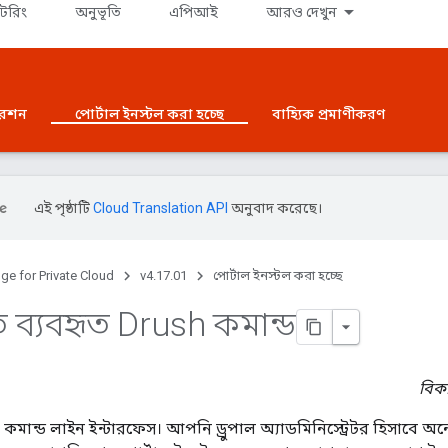
টরিং
অনুভূতি
এপিআই
আরও দেখুন
রেশন
পোর্টাল ইনস্টল করা হচ্ছে
বাহ্যিক প্রমাণীকরণ
এই পৃষ্ঠাটি
Cloud Translation API
অনুবাদ করেছে।
ge for Private Cloud
v4.17.01
পোর্টাল ইনস্টল করা হচ্ছে
 ব্যবহৃত Drush কমান্ড
বিকা
কমান্ড লাইন ইন্টারফেস। আপনি ড্রুপাল অ্যাডমিনিস্ট্রেটর হিসাবে