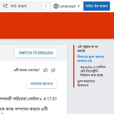
/
সাইন-ইন করুন
এই পৃষ্ঠায় যা যা
আছে
কিভাবে ড্রাশ কমান্ড
চালাতে হয়
Apache-এ পোর্টাল
এটি কাজে লেগেছে?
রুট ডিরেক্টরি
নির্ধারণ করা হচ্ছে
ড্রাশ কমান্ডের
মতামত জানান
উদাহরণ
শকারী পরিষেবা পোর্টাল v. 4.17.01
 অনেক কাজ সম্পাদন করতে এটি