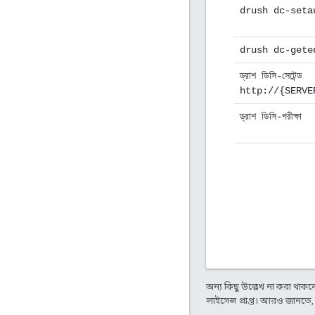
drush dc-seta
drush dc-gete
ড্রাশ ডিসি-সেটেন্ড
http://{SERVE
ড্রাশ ডিসি-পরীক্ষা
অন্য কিছু উল্লেখ না করা থাকলে,
লাইসেন্স প্রাপ্ত। আরও জানতে