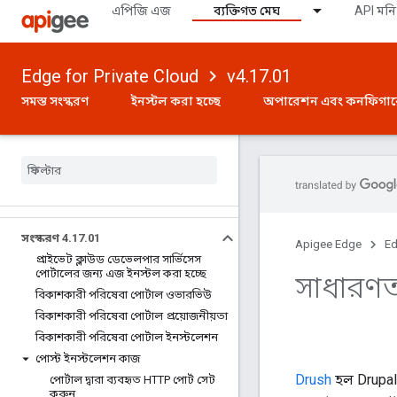
এপিজি এজ
ব্যক্তিগত মেঘ
API মনি
Edge for Private Cloud
v4.17.01
সমস্ত সংস্করণ
ইনস্টল করা হচ্ছে
অপারেশন এবং কনফিগা
সংস্করণ 4
.
17
.
01
Apigee Edge
Ed
প্রাইভেট ক্লাউড ডেভেলপার সার্ভিসেস
পোর্টালের জন্য এজ ইনস্টল করা হচ্ছে
সাধারণত
বিকাশকারী পরিষেবা পোর্টাল ওভারভিউ
বিকাশকারী পরিষেবা পোর্টাল প্রয়োজনীয়তা
বিকাশকারী পরিষেবা পোর্টাল ইনস্টলেশন
পোস্ট ইনস্টলেশন কাজ
Drush
হল Drupal 
পোর্টাল দ্বারা ব্যবহৃত HTTP পোর্ট সেট
করুন