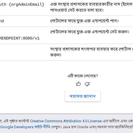
এজ সংস্থার প্রশাসকের ব্যবহারকারীর নাম (ইম
uth {orgAdminEmail}
পাসওয়ার্ড সেট করতে বলা হবে।
পোর্টালের সাথে যুক্ত এজ এন্ডপয়েন্ট পান।
nd
পোর্টালের সাথে যুক্ত এজ এন্ডপয়েন্ট সেট করুন।
RENDPOINT:8080/v1
সংস্থার প্রশাসকের শংসাপত্র ব্যবহার করে পোর্টাল
করুন৷
এটি কাজে লেগেছে?
মতামত জানান
 এই পৃষ্ঠার কন্টেন্ট
Creative Commons Attribution 4.0 License
-এর অধীনে এবং কো
,
Google Developers সাইট নীতি
দেখুন। Java হল Oracle এবং/অথবা তার অ্যাফিলিয়েট সংস