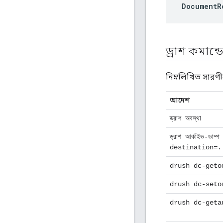
DocumentR
ড্রাশ কমান্
নিম্নলিখিত সারণী
আদেশ
ড্রাশ অবস্থা
ড্রাশ আর্কাইভ-ডাম্
destination=.
drush dc-geto
drush dc-seto
drush dc-geta