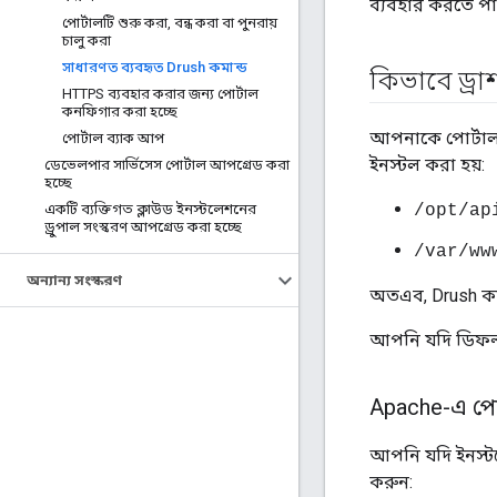
ব্যবহার করতে পা
পোর্টালটি শুরু করা
,
বন্ধ করা বা পুনরায়
চালু করা
সাধারণত ব্যবহৃত Drush কমান্ড
কিভাবে ড্রা
HTTPS ব্যবহার করার জন্য পোর্টাল
কনফিগার করা হচ্ছে
আপনাকে পোর্টাল 
পোর্টাল ব্যাক আপ
ইনস্টল করা হয়:
ডেভেলপার সার্ভিসেস পোর্টাল আপগ্রেড করা
হচ্ছে
একটি ব্যক্তিগত ক্লাউড ইনস্টলেশনের
/opt/ap
ড্রুপাল সংস্করণ আপগ্রেড করা হচ্ছে
/var/ww
অন্যান্য সংস্করণ
অতএব, Drush কমা
আপনি যদি ডিফল্ট
Apache-এ পোর্
আপনি যদি ইনস্টল
করুন: