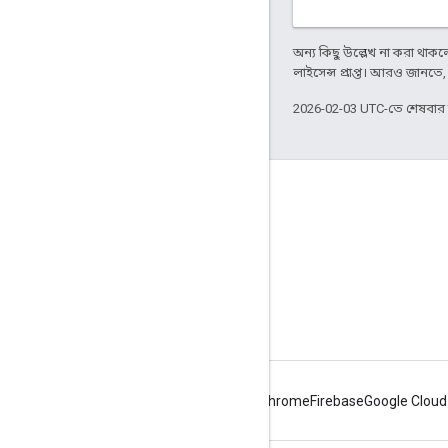
অন্য কিছু উল্লেখ না করা থাকলে,
লাইসেন্স প্রাপ্ত। আরও জানতে
2026-02-03 UTC-তে শেষবা
Apigee সম্পর্কে
We're part of Google
ইভেন্টগুলি
পার্টনার
ই-বুক ও ওয়েবকাস্ট
Android
Chrome
Firebase
Google Cloud