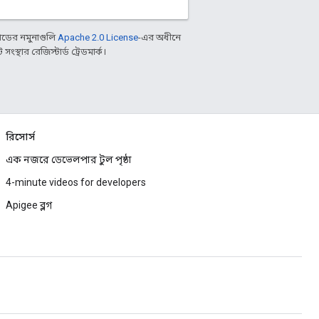
ডের নমুনাগুলি
Apache 2.0 License
-এর অধীনে
্থার রেজিস্টার্ড ট্রেডমার্ক।
রিসোর্স
এক নজরে ডেভেলপার টুল পৃষ্ঠা
4-minute videos for developers
Apigee ব্লগ