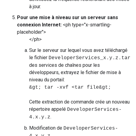
à jour.
Pour une mise à niveau sur un serveur sans
connexion Internet:
<ph type="x-smartling-
placeholder">
</ph>
Sur le serveur sur lequel vous avez téléchargé
le fichier
DeveloperServices_x.y.z.tar
des services de chaînes pour les
développeurs, extrayez le fichier de mise à
niveau du portail:
&gt; tar -xvf <tar file&gt;
Cette extraction de commande crée un nouveau
répertoire appelé
DeveloperServices-
.
4.x.y.z
Modification de
DeveloperServices-
. .