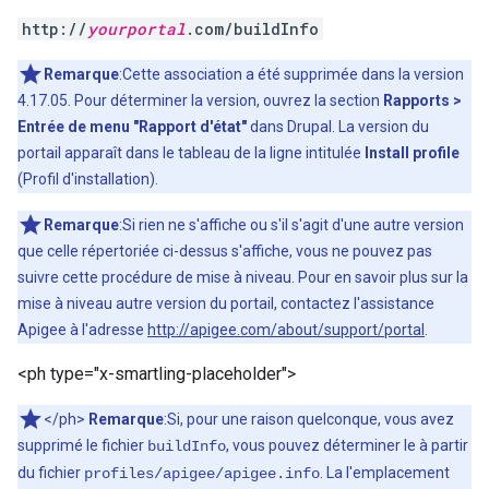
http://
yourportal
.com/buildInfo
Remarque
:Cette association a été supprimée dans la version
4.17.05. Pour déterminer la version, ouvrez la section
Rapports >
Entrée de menu "Rapport d'état"
dans Drupal. La version du
portail apparaît dans le tableau de la ligne intitulée
Install profile
(Profil d'installation).
Remarque
:Si rien ne s'affiche ou s'il s'agit d'une autre version
que celle répertoriée ci-dessus s'affiche, vous ne pouvez pas
suivre cette procédure de mise à niveau. Pour en savoir plus sur la
mise à niveau autre version du portail, contactez l'assistance
Apigee à l'adresse
http://apigee.com/about/support/portal
.
<ph type="x-smartling-placeholder">
</ph>
Remarque
:Si, pour une raison quelconque, vous avez
supprimé le fichier
, vous pouvez déterminer le à partir
buildInfo
du fichier
. La l'emplacement
profiles/apigee/apigee.info