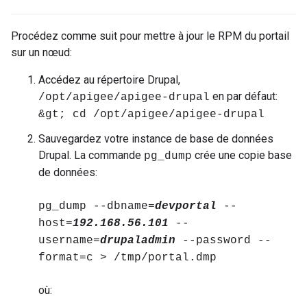
Procédez comme suit pour mettre à jour le RPM du portail
sur un nœud:
Accédez au répertoire Drupal,
en par défaut:
/opt/apigee/apigee-drupal
&gt; cd /opt/apigee/apigee-drupal
Sauvegardez votre instance de base de données
Drupal. La commande
crée une copie base
pg_dump
de données:
pg_dump --dbname=
devportal
--
host=
192.168.56.101
--
username=
drupaladmin
--password --
format=c > /tmp/portal.dmp
où:
.