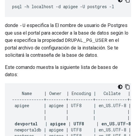
psql -h localhost -d apigee -U postgres -l
donde
especifica la El nombre de usuario de Postgres
-U
que usa el portal para acceder a la base de datos según lo
que especifica la propiedad
en el
DRUPAL_PG_USER
portal archivo de configuración de la instalación. Se te
solicitará la contraseña de la base de datos.
Este comando muestra la siguiente lista de bases de
datos:
    Name     | Owner  | Encoding |   Collate   |   
-------------+--------+----------+-------------+---
 apigee      | apigee | UTF8     | en_US.UTF-8 | e
|
        |          |             |   
|
        |          |             |   
devportal   | apigee | UTF8     | en_US.UTF-8 
 newportaldb | apigee | UTF8     | en_US.UTF-8 | e
 postgres    | apigee | UTF8     | en_US.UTF-8 | e