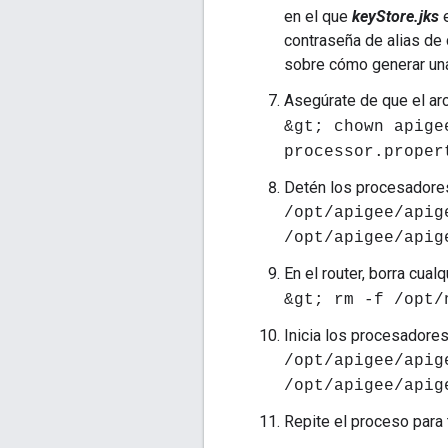
en el que
keyStore.jks
e
contraseña de alias de
sobre cómo generar un
Asegúrate de que el ar
&gt; chown apige
processor.proper
Detén los procesadores
/opt/apigee/apig
/opt/apigee/apig
En el router, borra cual
&gt; rm -f /opt/
Inicia los procesadores
/opt/apigee/apig
/opt/apigee/apig
Repite el proceso para