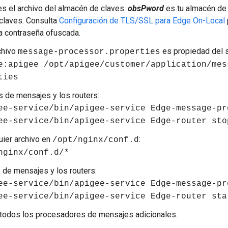
s el archivo del almacén de claves.
obsPword
es tu almacén de
 claves. Consulta
Configuración de TLS/SSL para Edge On-Local
a contraseña ofuscada.
chivo
es propiedad del s
message-processor.properties
e:apigee /opt/apigee/customer/application/mes
ties
 de mensajes y los routers:
ee-service/bin/apigee-service Edge-message-pr
ee-service/bin/apigee-service Edge-router sto
quier archivo en
:
/opt/nginx/conf.d
nginx/conf.d/*
 de mensajes y los routers:
ee-service/bin/apigee-service Edge-message-pr
ee-service/bin/apigee-service Edge-router sta
 todos los procesadores de mensajes adicionales.