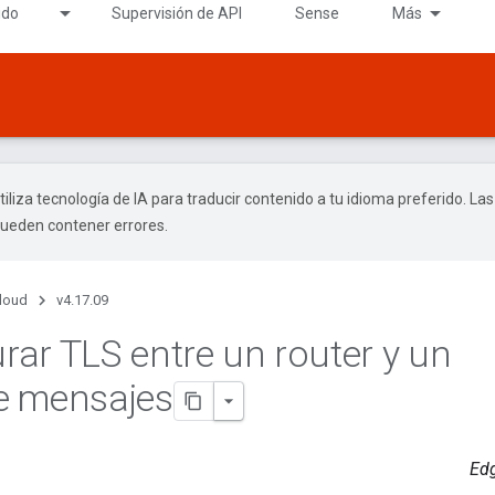
ido
Supervisión de API
Sense
Más
tiliza tecnología de IA para traducir contenido a tu idioma preferido. Las
pueden contener errores.
Cloud
v4.17.09
ar TLS entre un router y un
e mensajes
Edg