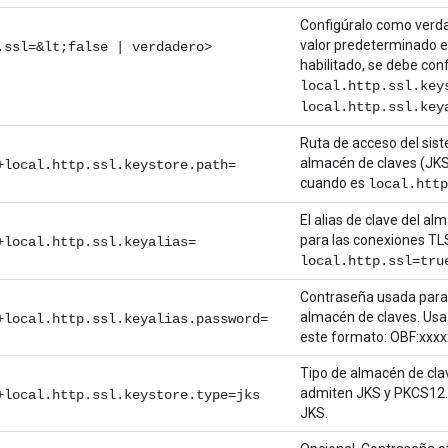
Configúralo como verda
valor predeterminado e
.ssl=&lt;false | verdadero>
habilitado, se debe con
local.http.ssl.key
local.http.ssl.key
Ruta de acceso del sist
almacén de claves (JKS
+local.http.ssl.keystore.path=
cuando es
local.http
El alias de clave del a
para las conexiones TL
+local.http.ssl.keyalias=
local.http.ssl=tru
Contraseña usada para e
almacén de claves. Us
+local.http.ssl.keyalias.password=
este formato: OBF:xxx
Tipo de almacén de cla
admiten JKS y PKCS12. 
+local.http.ssl.keystore.type=jks
JKS.