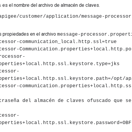
es el nombre del archivo de almacén de claves.
s
apigee/customer/application/message-processor
es propiedades en el archivo
message-processor.propert
cessor-communication_local.http.ssl=true
cessor-Communication.properties+local.http.po
rocessor-
operties+local.http.ssl.keystore.type=jks
cessor-
operties+local.http.ssl.keystore.path=/opt/ap
cessor-communication.properties+local.http.ss
traseña del almacén de claves ofuscado que se
cessor-
operties+local.http.ssl.keystore.password=OBF