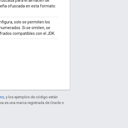
fuscada para el almacén de
seña ofuscada en esta formato:
figura, solo se permiten los
enumerados. Si se omiten, se
ifrados compatibles con el JDK.
ons
, y los ejemplos de código están
ava es una marca registrada de Oracle o