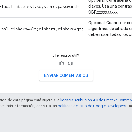
Opcional. Contraseña o
claves. Usa una contra
+local.http.ssl.keystore.password=
OBF:xxxxxxxxxx
Opcional. Cuando se con
algoritmos de cifrado 
.ssl.ciphers=&lt;cipher1,cipher2&gt;
deben usar todas. los c
¿Te resultó útil?
ENVIAR COMENTARIOS
enido de esta página está sujeto a la
licencia Atribución 4.0 de Creative Comm
ener más información, consulta las
políticas del sitio de Google Developers
. J