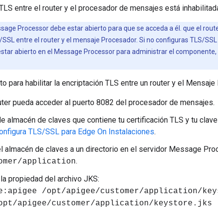
LS entre el router y el procesador de mensajes está inhabilitad
sage Processor debe estar abierto para que se acceda a él. que el router
SSL entre el router y el mensaje Procesador. Si no configuras TLS/SSL 
estar abierto en el Message Processor para administrar el componente, 
o para habilitar la encriptación TLS entre un router y el Mensaje
uter pueda acceder al puerto 8082 del procesador de mensajes.
e almacén de claves que contiene tu certificación TLS y tu clav
onfigura TLS/SSL para Edge On Instalaciones
.
el almacén de claves a un directorio en el servidor Message Pr
.
omer/application
la propiedad del archivo JKS:
e:apigee /opt/apigee/customer/application/key
opt/apigee/customer/application/keystore.jks