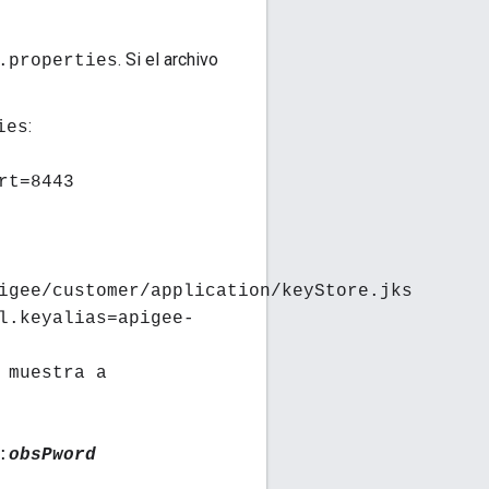
. Si el archivo
.properties
:
ies
rt=8443
igee/customer/application/keyStore.jks
l.keyalias=apigee-
 muestra a
:
obsPword