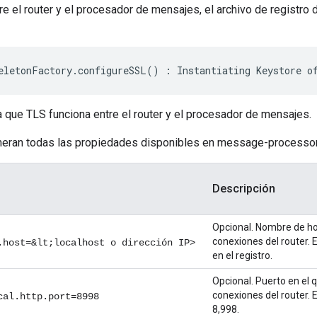
re el router y el procesador de mensajes, el archivo de registr
eletonFactory
.
configureSSL
()
:
Instantiating
Keystore
o
 que TLS funciona entre el router y el procesador de mensajes.
umeran todas las propiedades disponibles en message-processor
Descripción
Opcional. Nombre de ho
conexiones del router. 
.host=&lt;localhost o dirección IP>
en el registro.
Opcional. Puerto en el 
conexiones del router. 
cal.http.port=8998
8,998.