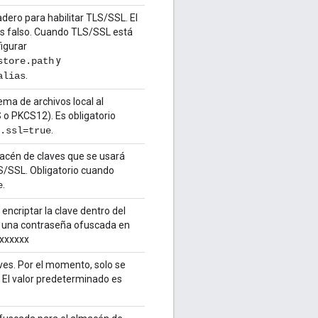
dero para habilitar TLS/SSL. El
s falso. Cuando TLS/SSL está
figurar
y
store.path
.
alias
ema de archivos local al
 o PKCS12). Es obligatorio
.
.ssl=true
lmacén de claves que se usará
S/SSL. Obligatorio cuando
.
e
ncriptar la clave dentro del
a una contraseña ofuscada en
xxxxxxx
ves. Por el momento, solo se
El valor predeterminado es