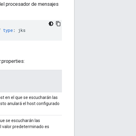
o del procesador de mensajes
f
type
:
jks
.properties:
st en el que se escucharán las
Esto anulará el host configurado
que se escucharán las
El valor predeterminado es