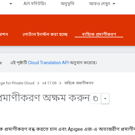
API মনিটরিং
অনুভূতি
আরও দেখুন
রেশন
পোর্টাল ইনস্টল করা হচ্ছে
বাহ্যিক প্রমাণীকরণ
এই পৃষ্ঠাটি
Cloud Translation API
অনুবাদ করেছে।
ge for Private Cloud
v4.17.09
বাহ্যিক প্রমাণীকরণ
প্রমাণীকরণ অক্ষম করুন
ক প্রমাণীকরণ বন্ধ করতে চান এবং Apigee এজ-এ অভ্যন্তরীণ প্রমা