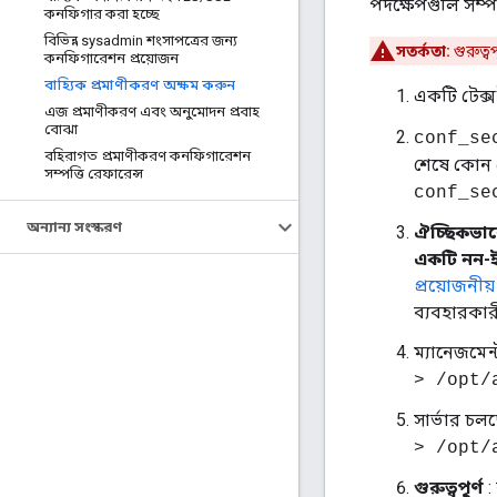
পদক্ষেপগুলি সম্
কনফিগার করা হচ্ছে
বিভিন্ন sysadmin শংসাপত্রের জন্য
সতর্কতা:
গুরুত্
কনফিগারেশন প্রয়োজন
বাহ্যিক প্রমাণীকরণ অক্ষম করুন
একটি টেক্
এজ প্রমাণীকরণ এবং অনুমোদন প্রবাহ
বোঝা
conf_se
বহিরাগত প্রমাণীকরণ কনফিগারেশন
শেষে কোন ট
সম্পত্তি রেফারেন্স
conf_se
অন্যান্য সংস্করণ
ঐচ্ছিকভাব
একটি নন-ইম
প্রয়োজনী
ব্যবহারকার
ম্যানেজমেন্
> /opt/ap
সার্ভার চল
> /opt/a
গুরুত্বপূর্ণ
: