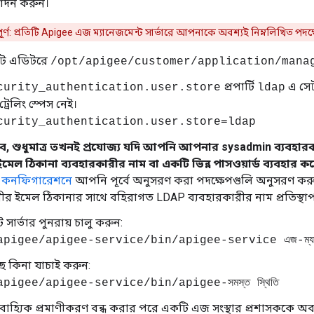
পাদন করুন।
বপূর্ণ: প্রতিটি Apigee এজ ম্যানেজমেন্ট সার্ভারে আপনাকে অবশ্যই নিম্নলিখিত পদ
সট এডিটরে
/opt/apigee/customer/application/mana
প্রপার্টি
এ সে
curity_authentication.user.store
ldap
্রেলিং স্পেস নেই।
curity_authentication.user.store=ldap
ে, শুধুমাত্র তখনই প্রযোজ্য যদি আপনি আপনার sysadmin ব্যবহ
েল ঠিকানা ব্যবহারকারীর নাম বা একটি ভিন্ন পাসওয়ার্ড ব্যবহার ক
য় কনফিগারেশনে
আপনি পূর্বে অনুসরণ করা পদক্ষেপগুলি অনুসরণ করু
ীর ইমেল ঠিকানার সাথে বহিরাগত LDAP ব্যবহারকারীর নাম প্রতিস্থা
ট সার্ভার পুনরায় চালু করুন:
igee/apigee-service/bin/apigee-service এজ-ম্যানেজমেন্ট-স
ছে কিনা যাচাই করুন:
pigee/apigee-service/bin/apigee-সমস্ত স্থিতি
 বাহ্যিক প্রমাণীকরণ বন্ধ করার পরে একটি এজ সংস্থার প্রশাসককে অবশ