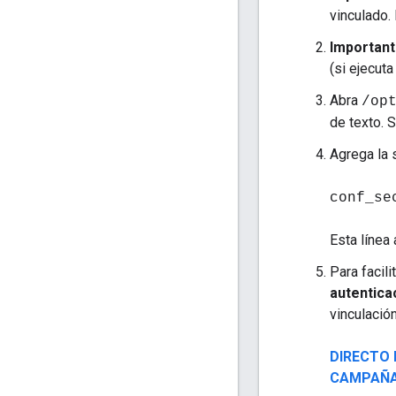
vinculado.
Importan
(si ejecut
Abra
/op
de texto. S
Agrega la 
conf_se
Esta línea 
Para facil
autenticac
vinculació
DIRECTO E
CAMPAÑA 