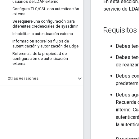
En esta sección,
usuarios de LDAP externo
servicio de LDA
Configura TLS
/
SSL con autenticación
externa
Se requiere una configuración para
diferentes credenciales de sysadmin
Requisitos
Inhabilitar la autenticación externa
Información sobre los flujos de
Debes tene
autenticación y autorización de Edge
Referencia de la propiedad de
Debes tene
configuración de autenticación
externa
de realizar
Debes conoc
Otras versiones
predeterm
Debes agr
Recuerda 
interno. 
autenticar
la autenti