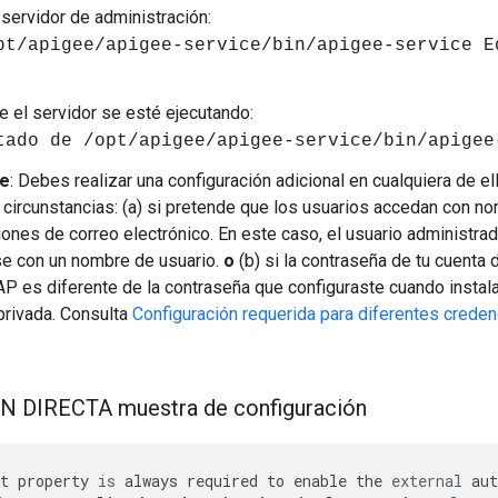
 servidor de administración:
pt/apigee/apigee-service/bin/apigee-service E
ue el servidor se esté ejecutando:
tado de /opt/apigee/apigee-service/bin/apigee
te
: Debes realizar una configuración adicional en cualquiera de e
 circunstancias: (a) si pretende que los usuarios accedan con n
iones de correo electrónico. En este caso, el usuario administr
se con un nombre de usuario.
o
(b) si la contraseña de tu cuenta
P es diferente de la contraseña que configuraste cuando instal
rivada. Consulta
Configuración requerida para diferentes creden
 DIRECTA muestra de configuración
t
property
is
always
required
to
enable
the
external
aut