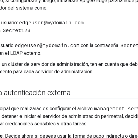
o, si configuraste y, luego, instalaste Apigee Edge para la nube 
dor del sistema como:
 usuario:
edgeuser@mydomain.com
a:
Secret123
usuario
con la contraseña.
edgeuser@mydomain.com
Secre
en el LDAP externo.
s un clúster de servidor de administración, ten en cuenta que de
ento para cada servidor de administración.
a autenticación externa
ncipal que realizarás es configurar el archivo
management-ser
 detener e iniciar el servidor de administración perimetral, decidi
tar credenciales sensibles y otras tareas.
te
: Decide ahora si deseas usar la forma de pago indirecta o dir