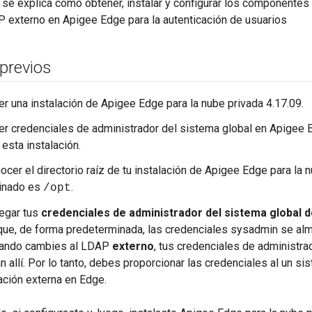
 se explica cómo obtener, instalar y configurar los componentes 
P externo en Apigee Edge para la autenticación de usuarios
 previos
r una instalación de Apigee Edge para la nube privada 4.17.09.
r credenciales de administrador del sistema global en Apigee Ed
 esta instalación.
er el directorio raíz de tu instalación de Apigee Edge para la nub
inado es
.
/opt
egar tus
credenciales de administrador del sistema global 
que, de forma predeterminada, las credenciales sysadmin se a
Cuando cambies al LDAP
externo
, tus credenciales de administrad
án allí. Por lo tanto, debes proporcionar las credenciales al un s
cación externa en Edge.