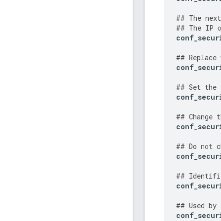
##
The
next
##
The
IP
conf_secur
##
Replace
conf_secur
##
Set
the
conf_secur
##
Change
t
conf_secur
##
Do
not
c
conf_secur
##
Identifi
conf_secur
##
Used
by
conf_secur