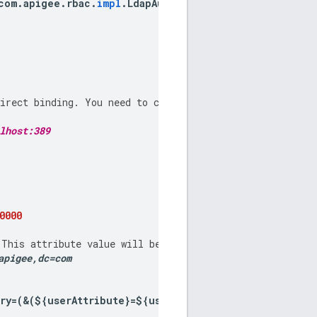
com
.
apigee
.
rbac
.
impl
.
LdapAuthenticatorImpl
irect
binding
.
You
need
to
configure
these
per
your
ext
lhost:389
0000
This
attribute
value
will
be
provided
by
your
external
apigee
,
dc
=
com
ry
=(&(
$
{
userAttribute
}=
$
{
userId
}))