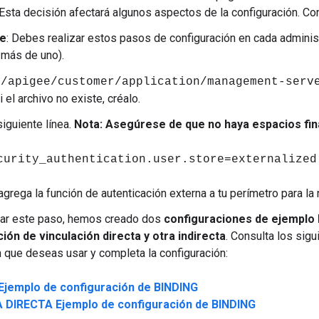
 Esta decisión afectará algunos aspectos de la configuración. Co
te
: Debes realizar estos pasos de configuración en cada admini
a más de uno).
t/apigee/customer/application/management-serv
i el archivo no existe, créalo.
siguiente línea.
Nota: Asegúrese de que no haya espacios finale
curity_authentication.user.store=externalized
agrega la función de autenticación externa a tu perímetro para la 
itar este paso, hemos creado dos
configuraciones de ejemplo 
ión de vinculación directa y otra indirecta
. Consulta los sig
n que deseas usar y completa la configuración:
jemplo de configuración de BINDING
DIRECTA Ejemplo de configuración de BINDING