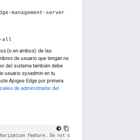
dge-management-server
-all
llos (o en ambos). de las
ombres de usuario que tengan no
ador del sistema también debe
 de usuario sysadmin en tu
aste Apigee Edge por primera
ciales de administrador del
horization
feature
.
Do
not
change
it
.