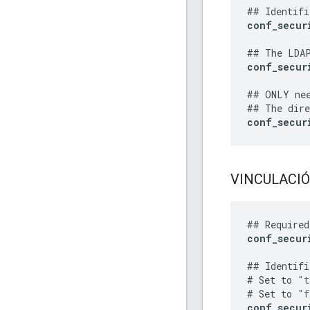
##
Identifi
conf_secur
##
The
LDA
conf_secur
##
ONLY
ne
##
The
dire
conf_secur
VINCULACIÓN
##
Required
conf_secur
##
Identifi
#
Set
to
"t
#
Set
to
"f
conf_secur