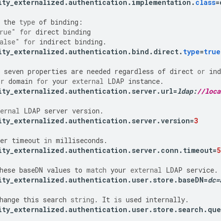
ity_externalized
.
authentication
.
implementation
.
class
=
the
type
of
binding
:
rue"
for
direct
binding
alse"
for
indirect
binding
.
ity_externalized
.
authentication
.
bind
.
direct
.
type
=
true
seven
properties
are
needed
regardless
of
direct
or
ind
or
domain
for
your
external
LDAP
instance
.
ity_externalized
.
authentication
.
server
.
url
=
ldap
:
//loca
ernal
LDAP
server
version
.
ity_externalized
.
authentication
.
server
.
version
=
3
er
timeout
in
milliseconds
.
ity_externalized
.
authentication
.
server
.
conn
.
timeout
=
5
hese
baseDN
values
to
match
your
external
LDAP
service
.
ity_externalized
.
authentication
.
user
.
store
.
baseDN
=
dc
=
hange
this
search
string
.
It
is
used
internally
.
ity_externalized
.
authentication
.
user
.
store
.
search
.
que