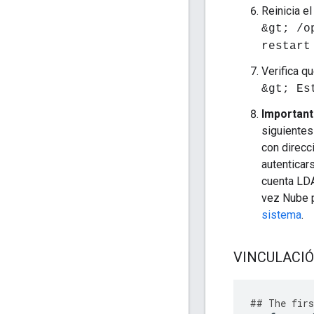
Reinicia el
&gt; /o
restart
Verifica q
&gt; Es
Importan
siguientes
con direcc
autenticar
cuenta LDA
vez Nube p
sistema
.
VINCULACIÓN
##
The
firs