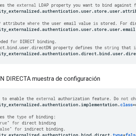
es
the
external
LDAP
property
you
want
to
bind
against
ity_externalized
.
authentication
.
user
.
store
.
user
.
attri
P
attribute
where
the
user
email
value
is
stored
.
For
di
ity_externalized
.
authentication
.
user
.
store
.
user
.
email
eded
for
DIRECT
binding
.
ct
.
bind
.
user
.
directDN
property
defines
the
string
that
i
ity_externalized
.
authentication
.
direct
.
bind
.
user
.
dir
 DIRECTA muestra de configuración
to
enable
the
external
authorization
feature
.
Do
not
ch
ity_externalized
.
authentication
.
implementation
.
class
=
es
the
type
of
binding
:
rue"
for
direct
binding
alse"
for
indirect
binding
.
ity_externalized
.
authentication
.
bind
.
direct
.
type
=
fals