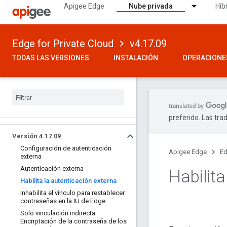
Apigee Edge
Nube privada
Híb
Edge for Private Cloud
v4.17.09
TODAS LAS VERSIONES
INSTALACIÓN
OPERACIONE
preferido. Las tra
Versión 4
.
17
.
09
Configuración de autenticación
Apigee Edge
Ed
externa
Autenticación externa
Habilita
Habilita la autenticación externa
Inhabilita el vínculo para restablecer
contraseñas en la IU de Edge
Solo vinculación indirecta:
Encriptación de la contraseña de los