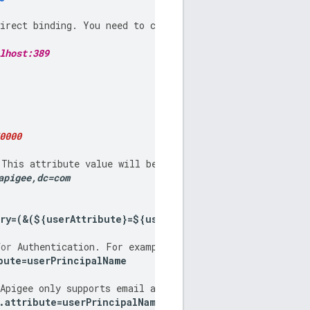
irect
binding
.
You
need
to
configure
these
per
your
ext
lhost:389
0000
This
attribute
value
will
be
provided
by
your
external
apigee
,
dc
=
com
ry
=(&(
$
{
userAttribute
}=
$
{
userId
}))
for
Authentication
.
For
example
if
you
are
binding
again
bute
=
userPrincipalName
Apigee
only
supports
email
address
for
Authorization
.
M
.
attribute
=
userPrincipalName