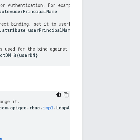
for
Authentication
.
For
example
if
you
are
binding
again
bute
=
userPrincipalName
rect
binding
,
set
it
to
userPrincipalName
.
.
attribute
=
userPrincipalName
s
used
for
the
bind
against
the
external
authentication
ectDN
=
$
{
userDN
}
ange
it
.
com
.
apigee
.
rbac
.
impl
.
LdapAuthenticatorImpl
e