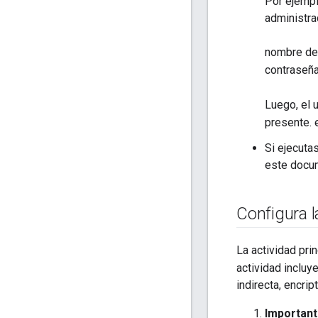
Por ejempl
administra
nombre de
contraseñ
Luego, el 
presente. 
Si ejecuta
este docum
Configura l
La actividad pri
actividad incluye
indirecta, encrip
Importan