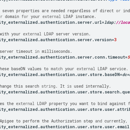
seven
properties
are
needed
regardless
of
direct
or
ind
or
domain
for
your
external
LDAP
instance
.
ity_externalized
.
authentication
.
server
.
url
=
ldap
:
//loca
with
your
external
LDAP
server
version
.
ity_externalized
.
authentication
.
server
.
version
=
3
server
timeout
in
milliseconds
.
ity_externalized
.
authentication
.
server
.
conn
.
timeout
=
5
hese
baseDN
values
to
match
your
external
LDAP
service
.
ity_externalized
.
authentication
.
user
.
store
.
baseDN
=
dc
=
hange
this
search
string
.
It
is
used
internally
.
ity_externalized
.
authentication
.
user
.
store
.
search
.
que
es
the
external
LDAP
property
you
want
to
bind
against
ity_externalized
.
authentication
.
user
.
store
.
user
.
attri
Apigee
to
perform
the
Authorization
step
and
currently
,
ity_externalized
.
authentication
.
user
.
store
.
user
.
email