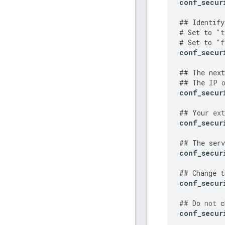
conf_secur
##
Identify
#
Set
to
"t
#
Set
to
"f
conf_secur
##
The
next
##
The
IP
conf_secur
##
Your
ext
conf_secur
##
The
serv
conf_secur
##
Change
t
conf_secur
##
Do
not
c
conf_secur