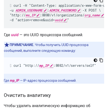
curl -H "Content-Type: application/x-www-form-url
-u 
ADMIN_USERNAME
:
ADMIN_PASSWORD
 -X POST \

"http://
ms_IP
:8080/v1/organizations/
org_name
/
-d "action=remove&uuid=
uuid
"
Где
uuid
— это UUID процессора сообщений.
ПРИМЕЧАНИЕ.
Чтобы получить UUID процессора
сообщений, выполните следующую команду:
curl "http://
mp_IP
:8082/v1/servers/self"
Где
mp_IP
— IP-адрес процессора сообщений.
Очистить аналитику
Чтобы удалить аналитическую информацию об