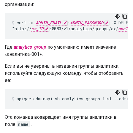
организации:
curl -u 
ADMIN_EMAIL
:
ADMIN_PASSWORD
 -X DELETE
"http://
ms_IP
:8080/v1/analytics/groups/ax/
analyt
Где
analytics_group
по умолчанию имеет значение
«аналитика-001».
Если вы не уверены в названии группы аналитики,
используйте следующую команду, чтобы отобразить
ее:
apigee-adminapi.sh analytics groups list --admin
Эта команда возвращает имя группы аналитики в
поле
name
.