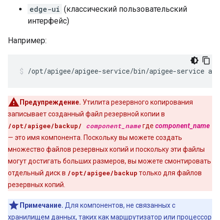
edge-ui
(классический пользовательский
интерфейс)
Например:
/opt/apigee/apigee-service/bin/apigee-service api
Предупреждение.
Утилита резервного копирования
записывает созданный файл резервной копии в
/opt/apigee/backup/
component_name
где
component_name
— это имя компонента. Поскольку вы можете создать
множество файлов резервных копий и поскольку эти файлы
могут достигать больших размеров, вы можете смонтировать
отдельный диск в
/opt/apigee/backup
только для файлов
резервных копий.
Примечание.
Для компонентов, не связанных с
хранилищем данных, таких как маршрутизатор или процессор