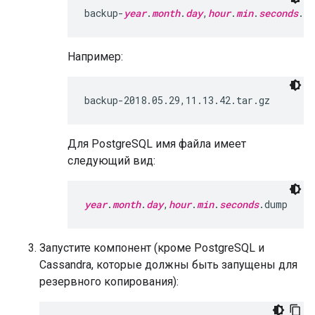
backup-
year
.
month
.
day
,
hour
.
min
.
seconds
.ta
Например:
backup-2018.05.29,11.13.42.tar.gz
Для PostgreSQL имя файла имеет
следующий вид:
year
.
month
.
day
,
hour
.
min
.
seconds
.dump
Запустите компонент (кроме PostgreSQL и
Cassandra, которые должны быть запущены для
резервного копирования):