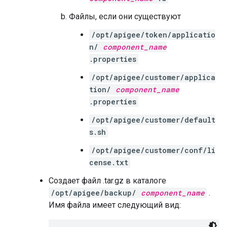
Файлы, если они существуют
/opt/apigee/token/applicatio
n/
component_name
.properties
/opt/apigee/customer/applica
tion/
component_name
.properties
/opt/apigee/customer/default
s.sh
/opt/apigee/customer/conf/li
cense.txt
Создает файл .tar.gz в каталоге
/opt/apigee/backup/
component_name
.
Имя файла имеет следующий вид: