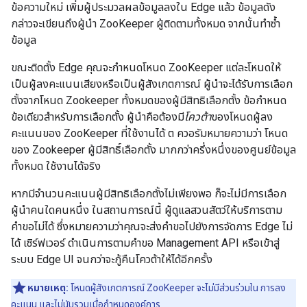
ข้อความใหม่ เพิ่มผู้ประมวลผลข้อมูลลงใน Edge แล้ว ข้อมูลดัง
กล่าวจะเขียนถึงผู้นำ ZooKeeper ผู้ติดตามทั้งหมด จากนั้นทำซ้ำ
ข้อมูล
ขณะติดตั้ง Edge คุณจะกำหนดโหนด ZooKeeper แต่ละโหนดให้
เป็นผู้ลงคะแนนเสียงหรือเป็นผู้สังเกตการณ์ ผู้นำจะได้รับการเลือก
ตั้งจากโหนด Zookeeper ทั้งหมดของผู้มีสิทธิเลือกตั้ง ข้อกำหนด
ข้อเดียวสำหรับการเลือกตั้ง ผู้นำคือต้องมี
โควต้า
ของโหนดผู้ลง
คะแนนของ ZooKeeper ที่ใช้งานได้ ต ควอรัมหมายความว่า โหนด
ของ Zookeeper ผู้มีสิทธิ์เลือกตั้ง มากกว่าครึ่งหนึ่งของศูนย์ข้อมูล
ทั้งหมด ใช้งานได้จริง
หากมีจำนวนคะแนนผู้มีสิทธิเลือกตั้งไม่เพียงพอ ก็จะไม่มีการเลือก
ผู้นำคนใดคนหนึ่ง ในสถานการณ์นี้ ผู้ดูแลสวนสัตว์ให้บริการตาม
คำขอไม่ได้ ซึ่งหมายความว่าคุณจะส่งคำขอไปยังการจัดการ Edge ไม่
ได้ เซิร์ฟเวอร์ ดำเนินการตามคำขอ Management API หรือเข้าสู่
ระบบ Edge UI จนกว่าจะกู้คืนโควต้าให้ได้อีกครั้ง
หมายเหตุ:
โหนดผู้สังเกตการณ์ ZooKeeper จะไม่มีส่วนร่วมใน การลง
คะแนน และไม่นับรวมเมื่อกำหนดองค์การ