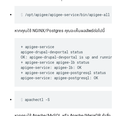
/opt/apigee/apigee-service/bin/apigee-all st
หากคุณใช้ NGINX/Postgres คุณจะเห็นผลลัพธ์ต่อไปนี้
+ apigee-service

apigee-drupal-devportal status

OK: apigee-drupal-devportal is up and running

+ apigee-service apigee-lb status

apigee-service: apigee-lb: OK

+ apigee-service apigee-postgresql status

apigee-service: apigee-postgresql: OK
apachectl -S
หากคุณใช้ Apache/MySQL หรือ Apache/MariaDB คำสั่ง