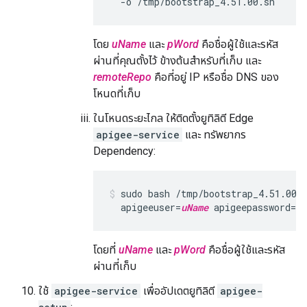
  -o /tmp/bootstrap_4.51.00.sh
โดย
uName
และ
pWord
คือชื่อผู้ใช้และรหัส
ผ่านที่คุณตั้งไว้ ข้างต้นสำหรับที่เก็บ และ
remoteRepo
คือที่อยู่ IP หรือชื่อ DNS ของ
โหนดที่เก็บ
ในโหนดระยะไกล ให้ติดตั้งยูทิลิตี Edge
apigee-service
และ ทรัพยากร
Dependency:
sudo bash /tmp/bootstrap_4.51.00.
  apigeeuser=
uName
 apigeepassword=
pW
โดยที่
uName
และ
pWord
คือชื่อผู้ใช้และรหัส
ผ่านที่เก็บ
ใช้
apigee-service
เพื่ออัปเดตยูทิลิตี
apigee-