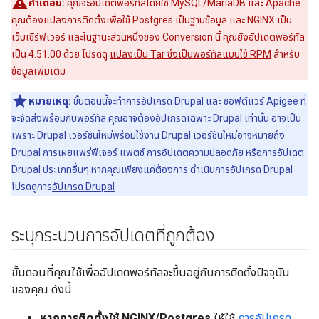
คำเตือน:
คุณจะอัปเดตพอร์ทัลโดยใช้ MySQL/MariaDB และ Apache
คุณต้องแปลงการติดตั้งเพื่อใช้ Postgres เป็นฐานข้อมูล และ NGINX เป็น
เว็บเซิร์ฟเวอร์ และในฐานะส่วนหนึ่งของ Conversion นี้ คุณยังอัปเดตพอร์ทัล
เป็น 4.51.00 ด้วย โปรดดู
แปลงเป็น Tar ซึ่งเป็นพอร์ทัลแบบใช้ RPM
สำหรับ
ข้อมูลเพิ่มเติม
หมายเหตุ:
ขั้นตอนนี้จะทำการอัปเกรด Drupal และ ซอฟต์แวร์ Apigee ที่
จะจัดส่งพร้อมกับพอร์ทัล คุณอาจต้องอัปเกรดเฉพาะ Drupal เท่านั้น อาจเป็น
เพราะ Drupal เวอร์ชันใหม่พร้อมใช้งาน Drupal เวอร์ชันใหม่อาจหมายถึง
Drupal การเผยแพร่ฟีเจอร์ แพตช์ การอัปเดตความปลอดภัย หรือการอัปเดต
Drupal ประเภทอื่นๆ หากคุณเพียงแค่ต้องการ ดำเนินการอัปเกรด Drupal
โปรดดูการ
อัปเกรด Drupal
ระบุกระบวนการอัปเดตที่ถูกต้อง
ขั้นตอนที่คุณใช้เพื่ออัปเดตพอร์ทัลจะขึ้นอยู่กับการติดตั้งปัจจุบัน
ของคุณ ดังนี้
หากการติดตั้งใช้ NGINX/Postgres
ให้ใช้
การอัปเกรด