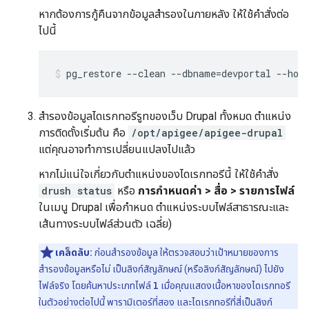
หากต้องการกู้คืนจากข้อมูลสำรองในภายหลัง ให้ใช้คำสั่งต่อ
ไปนี้
pg_restore --clean --dbname=devportal --hos
สำรองข้อมูลไดเรกทอรีรูทของเว็บ Drupal ทั้งหมด ตำแหน่ง
การติดตั้งเริ่มต้น คือ
/opt/apigee/apigee-drupal
แต่คุณอาจทำการเปลี่ยนแปลงไปแล้ว
หากไม่แน่ใจเกี่ยวกับตำแหน่งของไดเรกทอรีนี้ ให้ใช้คำสั่ง
drush status
หรือ
การกำหนดค่า > สื่อ > รายการไฟล์
ในเมนู Drupal เพื่อกำหนด ตำแหน่งระบบไฟล์สาธารณะและ
เส้นทางระบบไฟล์ส่วนตัว เฉลี่ย)
เคล็ดลับ:
ก่อนสำรองข้อมูล ให้ตรวจสอบว่าเป้าหมายของการ
สำรองข้อมูลหรือไม่ เป็นลิงก์สัญลักษณ์ (หรือลิงก์สัญลักษณ์) ไปยัง
ไฟล์จริง โดยค้นหาประเภทไฟล์
l
เมื่อคุณแสดงเนื้อหาของไดเรกทอรี
ในตัวอย่างต่อไปนี้ พารามิเตอร์ที่สอง และไดเรกทอรีที่สี่เป็นลิงก์