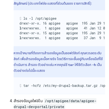
สัญลักษณ์ (ประเภทไฟล์จะแสดงที่ส่วนต้นของ รายการสิทธิ์):
ls -l /opt/apigee

l
rwxrwxrwx.  1 apigee   apigee   41 Jan 12 08:
l
rwxrwxrwx.  1 apigee   apigee   37 Jan  9 17
หากเป้าหมายที่ต้องการสำรองข้อมูลเป็นซอฟต์ลิงก์ คุณควรลดระดับ
ลิงก์ เพื่อสำรองข้อมูลเนื้อหาจริง โดยวิธีการจะขึ้นอยู่กับเครื่องมือที่ใช้
ดำเนินการ สำรอง ตัวอย่างเช่น หากคุณใช้
tar
ให้ใช้ตัวเลือก
-h
เป็น
ตัวอย่างต่อไปนี้จะแสดง
tar -hcfz /etc/my-drupal-backup.tar.gz /opt
สำรองข้อมูลไฟล์ใน
/opt/apigee/data/apigee-
drupal-devportal/private