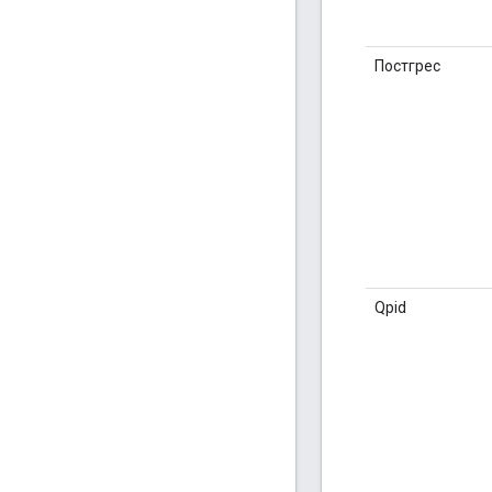
Постгрес
Qpid