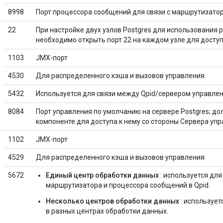
8998
Порт процессора сообщений для связи с маршрутизато
22
При настройке двух узлов Postgres для использования
необходимо открыть порт 22 на каждом узле для доступ
1103
JMX-порт
4530
Для распределенного кэша и вызовов управления
5432
Используется для связи между Qpid/сервером управлени
8084
Порт управления по умолчанию на сервере Postgres; до
компоненте для доступа к нему со стороны Сервера упр
1102
JMX-порт
4529
Для распределенного кэша и вызовов управления
5672
Единый центр обработки данных
: используется для
маршрутизатора и процессора сообщений в Qpid.
Несколько центров обработки данных
: использует
в разных центрах обработки данных.