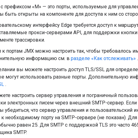
с префиксом «M» — это порты, используемые для управле
 быть открыты на компоненте для доступа к ним со стор
вательскому интерфейсу Edge требуется доступ к маршрут
ставляемые прокси-серверами API, для поддержки кнопк
менте трассировки.
 к портам JMX можно настроить так, чтобы требовалось им
нительную информацию см. в
разделе «Как отслеживать»
.
лании вы можете настроить доступ TLS/SSL для определ
ые могут использовать разные порты. Дополнительную ин
SL
.
ете настроить сервер управления и пограничный пользов
ки электронных писем через внешний SMTP-сервер. Если 
 убедиться, что сервер управления и пользовательский и
 к необходимому порту на SMTP-сервере (не показан). Дл
обычно равен 25. Для SMTP с поддержкой TLS это часто 465
вщика SMTP.