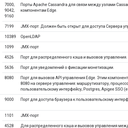
7000,
Порты Apache Cassandra для связи между узлами Cassan
9042,
компонентам Edge.
9160
7199
JMX-порт. Должен быть открыт для доступа Сервера уп
10389
OpenLDAP
1099
JMX-порт
4526
Порт для распределенного кэша и вызовов управления. 
5636
Порт для уведомлений о фиксации монетизации.
8080
Порт для вызовов API управления Edge. Этим компонент
8080 на сервере управления: маршрутизатору, процесс
пользовательскому интерфейсу, Postgres, Apigee SSO (е
9000
Порт для доступа браузера к пользовательскому интер
1101
JMX-порт
4528
Для распределенного кэша и вызовов управления межд