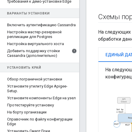
Требования к демо-установке Edge
ВАРИАНТЫ УСТАНОВКИ
Схемы пор
Включить аутентификацию Cassandra
На следующих 
Настройка мастер-резервной
репликации для Postgres
обработки дан
Настройка виртуального хоста
Добавить поддержку стойки
Cassandra (дополнительно)
УСТАНОВИТЬ КРАЙ
На следующ
конфигурац
Обзор пограничной установки
Установите утилиту Edge Apigee-
Setup
.
Установите компоненты Edge на узел
Протестируйте установку
На борту организации
Справочник по файлу конфигурации
Edge
Установить СмартДоки