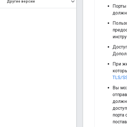
Другие версии
Порты 
должны
Пользо
предо
инстру
Доступ
Допол
При же
котор
TLS/S
Вы мож
отправ
должны
доступ
порта 
поста