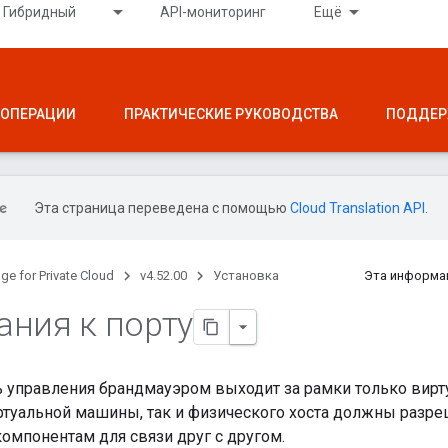
Гибридный
API-мониторинг
Ещё
ОПЕРАЦИИ
ПРАКТИЧЕСКИЕ РУКОВОДСТВА
ПОДДЕР
Эта страница переведена с помощью
Cloud Translation API
.
ge for Private Cloud
v4.52.00
Установка
Эта информа
ания к порту
 управления брандмауэром выходит за рамки только вир
ртуальной машины, так и физического хоста должны разреш
омпонентам для связи друг с другом.