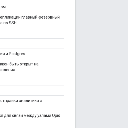
ром
 репликации главный-резервный
а по SSH.
я и Postgres.
лжен быть открыт на
авления.
 отправки аналитики с
ся для связи между узлами Qpid