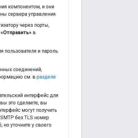
ния компонентом, и они
оны сервера управления.
изатору через порты,
и
«Отправить»
в
я пользователя и пароль.
енных соединений,
формацию см. в
разделе
ательский интерфейс для
вы это сделаете, вы
нтерфейс могут получить
я SMTP без TLS номер
, но уточните у своего