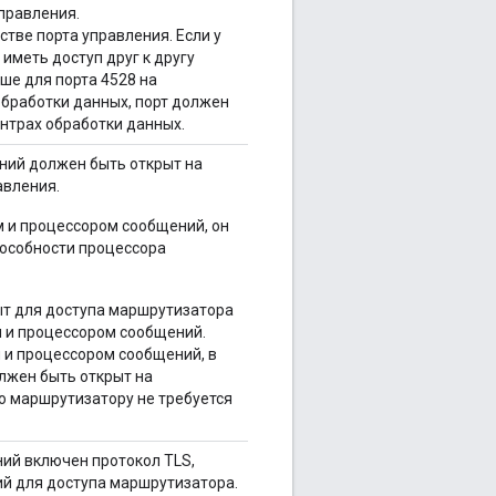
правления.
тве порта управления. Если у
иметь доступ друг к другу
ыше для порта 4528 на
обработки данных, порт должен
нтрах обработки данных.
ний должен быть открыт на
авления.
 и процессором сообщений, он
особности процессора
ыт для доступа маршрутизатора
 и процессором сообщений.
 и процессором сообщений, в
лжен быть открыт на
о маршрутизатору не требуется
ий включен протокол TLS,
ий для доступа маршрутизатора.