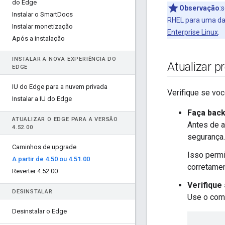
do Edge
Observação
:
Instalar o Smart
Docs
RHEL para uma das s
Instalar monetização
Enterprise Linux
.
Após a instalação
INSTALAR A NOVA EXPERIÊNCIA DO
Atualizar p
EDGE
IU do Edge para a nuvem privada
Verifique se vo
Instalar a IU do Edge
Faça back
ATUALIZAR O EDGE PARA A VERSÃO
Antes de 
4
.
52
.
00
segurança.
Caminhos de upgrade
Isso permi
A partir de 4
.
50 ou 4
.
51
.
00
corretamen
Reverter 4
.
52
.
00
Verifique
DESINSTALAR
Use o coma
Desinstalar o Edge