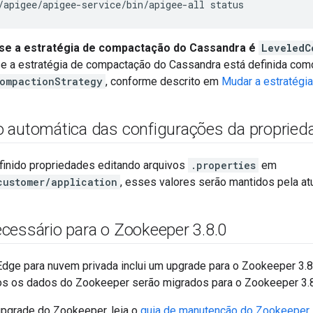
/apigee/apigee-service/bin/apigee-all status
 se a estratégia de compactação do Cassandra é
LeveledC
se a estratégia de compactação do Cassandra está definida com
ompactionStrategy
, conforme descrito em
Mudar a estratégi
 automática das configurações da propried
efinido propriedades editando arquivos
.properties
em
customer/application
, esses valores serão mantidos pela at
cessário para o Zookeeper 3
.
8
.
0
Edge para nuvem privada inclui um upgrade para o Zookeeper 3.
dos os dados do Zookeeper serão migrados para o Zookeeper 3.8
upgrade do Zookeeper, leia o
guia de manutenção do Zookeeper