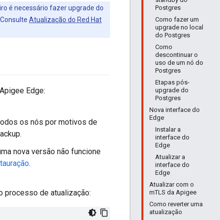
Postgres
eiro é necessário fazer upgrade do
Como fazer um
6. Consulte
Atualização do Red Hat
upgrade no local
do Postgres
Como
descontinuar o
uso de um nó do
Postgres
Etapas pós-
 Apigee Edge:
upgrade do
Postgres
Nova interface do
Edge
todos os nós por motivos de
Instalar a
backup.
interface do
Edge
 uma nova versão não funcione
Atualizar a
tauração
.
interface do
Edge
Atualizar com o
o processo de atualização:
mTLS da Apigee
Como reverter uma
atualização