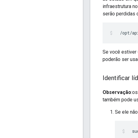
infraestrutura 
serão perdidas d
  /opt/ap
Se você estiver
poderão ser usa
Identificar lí
Observação
:o
também pode usar
Se ele não
  su