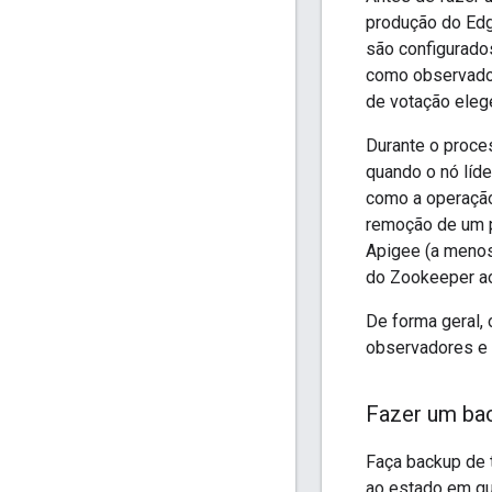
produção do Edg
são configurado
como observado
de votação eleg
Durante o proce
quando o nó líd
como a operação
remoção de um 
Apigee (a meno
do Zookeeper ao
De forma geral,
observadores e s
Fazer um ba
Faça backup de 
ao estado em qu