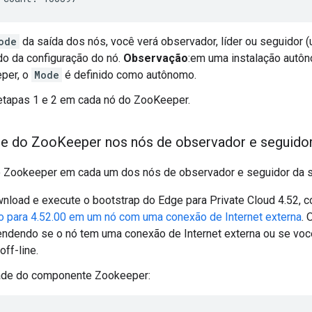
ode
da saída dos nós, você verá observador, líder ou seguidor (u
o da configuração do nó.
Observação
:em uma instalação autô
per, o
Mode
é definido como autônomo.
etapas 1 e 2 em cada nó do ZooKeeper.
de do Zoo
Keeper nos nós de observador e seguido
 Zookeeper em cada um dos nós de observador e seguidor da s
nload e execute o bootstrap do Edge para Private Cloud 4.52, 
o para 4.52.00 em um nó com uma conexão de Internet externa
. 
endendo se o nó tem uma conexão de Internet externa ou se voc
off-line.
ade do componente Zookeeper: