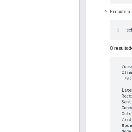
Execute o 
  ec
O resultad
  Zook
  Clie
   /0:
  Late
  Rece
  Sent
  Conn
  Outs
  Zxid
Mode
  Node