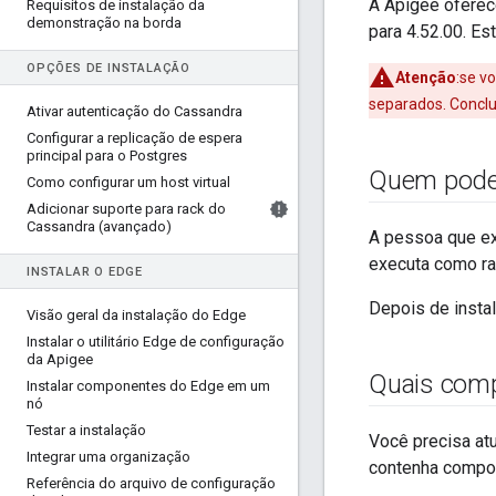
A Apigee oferec
Requisitos de instalação da
demonstração na borda
para 4.52.00. E
OPÇÕES DE INSTALAÇÃO
Atenção
:se v
separados. Conclu
Ativar autenticação do Cassandra
Configurar a replicação de espera
principal para o Postgres
Quem pode 
Como configurar um host virtual
Adicionar suporte para rack do
Cassandra (avançado)
A pessoa que ex
executa como ra
INSTALAR O EDGE
Depois de insta
Visão geral da instalação do Edge
Instalar o utilitário Edge de configuração
da Apigee
Quais comp
Instalar componentes do Edge em um
nó
Testar a instalação
Você precisa at
Integrar uma organização
contenha compon
Referência do arquivo de configuração