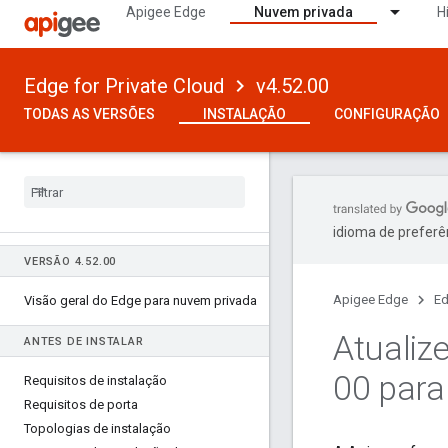
Apigee Edge
Nuvem privada
H
Edge for Private Cloud
v4.52.00
TODAS AS VERSÕES
INSTALAÇÃO
CONFIGURAÇÃO
idioma de preferê
VERSÃO 4
.
52
.
00
Apigee Edge
Ed
Visão geral do Edge para nuvem privada
Atualiz
ANTES DE INSTALAR
00 para
Requisitos de instalação
Requisitos de porta
Topologias de instalação