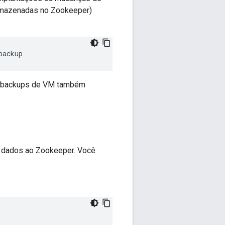
 armazenadas no Zookeeper)
backup
ou backups de VM também
r dados ao Zookeeper. Você