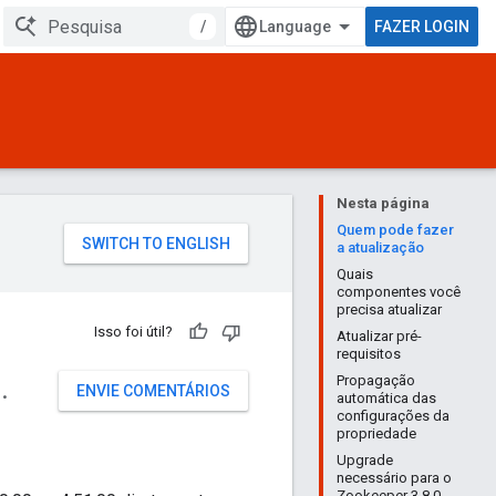
/
FAZER LOGIN
Nesta página
Quem pode fazer
a atualização
Quais
componentes você
precisa atualizar
Isso foi útil?
Atualizar pré-
requisitos
1
.
Propagação
ENVIE COMENTÁRIOS
automática das
configurações da
propriedade
Upgrade
necessário para o
Zookeeper 3.8.0