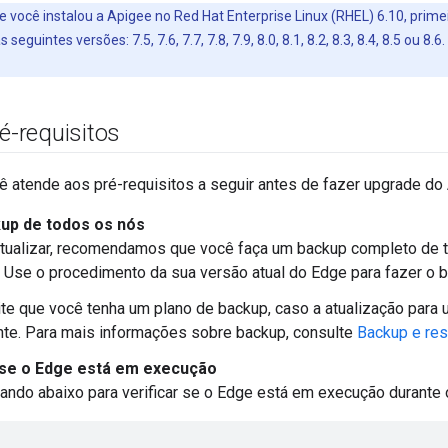
se você instalou a Apigee no Red Hat Enterprise Linux (RHEL) 6.10, prim
eguintes versões: 7.5, 7.6, 7.7, 7.8, 7.9, 8.0, 8.1, 8.2, 8.3, 8.4, 8.5 ou 8.
ré-requisitos
cê atende aos pré-requisitos a seguir antes de fazer upgrade do
up de todos os nós
atualizar, recomendamos que você faça um backup completo de 
 Use o procedimento da sua versão atual do Edge para fazer o 
te que você tenha um plano de backup, caso a atualização para
te. Para mais informações sobre backup, consulte
Backup e res
 se o Edge está em execução
ndo abaixo para verificar se o Edge está em execução durante 