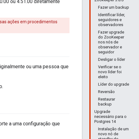
0.00 ou 4.51.00 diretamente
Fazer um backup
Identificar líder,
seguidores e
 essas ações em procedimentos
observadores
Fazer upgrade
do ZooKeeper
nos nós de
observador e
seguidor
Desligar o líder
riginalmente ou uma pessoa que
Verificar se o
novo líder foi
eleito
Líder do upgrade
o.
Reversão
Restaurar
backup
Upgrade
necessário para o
Postgres 14
orte a uma configuração que
Instalação de um
novo nó de
standby do