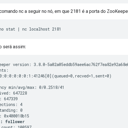
comando nc a seguir no nó, em que 2181 é a porta do ZooKeepe
ho stat | nc localhost 2181
o será assim:
eeper version: 3.8.0-5a02a05eddb59aee6ac762f7ea82e92a68e
nts:

0:0:0:0:0:0:1:41246[0](queued=0,recved=1,sent=0)

ncy min/avg/max: 0/0.2518/41

ived: 647228

: 647339

ections: 4

tanding: 0

: 0x400018b15

: follower
 count: 100597