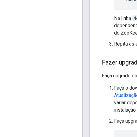
Na linha
M
dependend
do ZooKee
Repita as 
Fazer upgra
Faça upgrade do
Faça o dow
Atualizaçã
variar dep
instalação 
Faça upgr