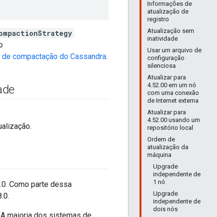
Informações de
atualização de
registro
Atualização sem
ompactionStrategy
inatividade
o
Usar um arquivo de
a de compactação do Cassandra
.
configuração
silenciosa
Atualizar para
4.52.00 em um nó
ade
com uma conexão
de Internet externa
Atualizar para
4.52.00 usando um
ualização.
repositório local
Ordem de
atualização da
máquina
Upgrade
independente de
1 nó
8.0. Como parte dessa
Upgrade
.0.
independente de
dois nós
. A maioria dos sistemas de