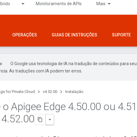
íbrido
Monitoramento de APIs
Mais
OPERAÇÕES
GUIAS DE INSTRUÇÕES
SUPORTE
O Google usa tecnologia de IA na tradução de conteúdos para seu
ncia. As traduções com IA podem ter erros.
ge for Private Cloud
v4.52.00
Instalação
e o Apigee Edge 4
.
50
.
00 ou 4
.
5
 4
.
52
.
00