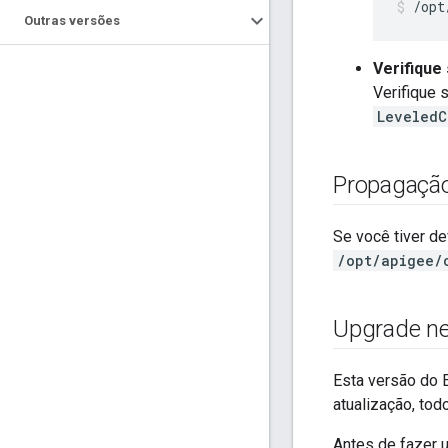
/opt
Outras versões
Verifique
Verifique 
LeveledC
Propagação
Se você tiver d
/opt/apigee/
Upgrade ne
Esta versão do 
atualização, to
Antes de fazer 