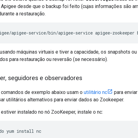
no Apigee desde que o backup foi feito (cujas informações são
urante a restauração.
igee/apigee-service/bin/apigee-service apigee-zookeeper 
 usando máquinas virtuais e tiver a capacidade, os snapshots 
dos para restauração ou reversão (se necessário).
der
,
seguidores e observadores
s comandos de exemplo abaixo usam o
utilitário nc
para envia
 utilitários alternativos para enviar dados ao Zookeeper.
 estiver instalado no nó ZooKeeper, instale o nc:
do yum install nc