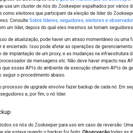
e usa um cluster de nós do Zookeeper espalhados por vários d
s como eleitores que participam da eleição de líder do Zookeepe
res. Consulte
Sobre líderes, seguidores, eleitores e observado
em um líder, depois do qual eles mesmos se tornam seguidores
sso de atualização, pode haver um atraso momentâneo ou uma f
er é encerrado. Isso pode afetar as operações de gerenciament
 de implantação de um proxy, e as mudanças na infraestrutura 
processador de mensagens etc. Não deve haver impacto nas AP
s que essas APIs do ambiente de execução chamem APIs de ge
 seguir o procedimento abaixo.
 o processo de upgrade envolve fazer backup de cada nó. Em seg
eguidores e, por fim, o nó líder.
ckup
todos os nós do Zookeeper para uso em caso de reversão. Uma
e ele estava quando o backup foi feito.
Observação
:todas as 