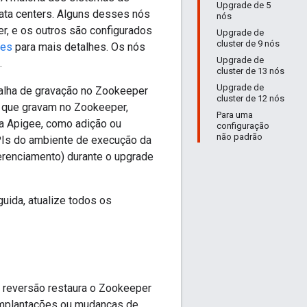
Upgrade de 5
ata centers. Alguns desses nós
nós
r, e os outros são configurados
Upgrade de
cluster de 9 nós
res
para mais detalhes. Os nós
Upgrade de
.
cluster de 13 nós
Upgrade de
alha de gravação no Zookeeper
cluster de 12 nós
o que gravam no Zookeeper,
Para uma
da Apigee, como adição ou
configuração
não padrão
Is do ambiente de execução da
renciamento) durante o upgrade
uida, atualize todos os
 reversão restaura o Zookeeper
implantações ou mudanças de