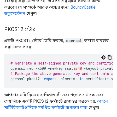
ব্যবহার করা যেতে পারে। BCFKS এর সাথে কীভাবে কাজ
করবেন সে সম্পর্কে আরও তথ্যের জন্য,
BouncyCastle
ডকুমেন্টেশন
দেখুন।
PKCS12 স্টোর
একটি PKCS12 স্টোর তৈরি করতে,
openssl
কমান্ড ব্যবহার
করা যেতে পারে:
# Generate a self-signed private key and certifica
openssl
req
-
x509
-
newkey
rsa
:
2048
-
keyout
private
# Package the above generated key and cert into a 
openssl
pkcs12
-
export
-
clcerts
-
in
certificate
.
pe
আপনার যদি নিজের ব্যক্তিগত কী এবং শংসাপত্র থাকে এবং
সেগুলিকে একটি PKCS12 ফর্ম্যাটে রূপান্তর করতে হয়,
তাহলে
সার্টিফিকেটগুলিকে সমর্থিত ফর্ম্যাটে রূপান্তর করা
দেখুন৷