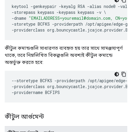
keytool
-
genkeypair
-
keyalg
RSA
-
alias
node0
-
valid
-
storepass
keypass
-
keypass
keypass
-
v
-
dname
"EMAILADDRESS=youremail@domain.com, CN=your
-
storetype
BCFKS
-
providerpath
/
opt
/
apigee
/
edge
-
ga
-
providerclass
org
.
bouncycastle
.
jcajce
.
provider
.
Bo
কীটুল কমান্ডগুলি সাধারণত ব্যবহৃত হয় তার সাথে সামঞ্জস্যপূর্ণ
থাকে, তবে নিম্নলিখিত বিকল্পগুলি অবশ্যই কীটুল কমান্ডে
অন্তর্ভুক্ত করতে হবে:
--
storetype
BCFKS
-
providerpath
/
opt
/
apigee
/
edge
-
g
-
providerclass
org
.
bouncycastle
.
jcajce
.
provider
.
Bo
-
providername
BCFIPS
কীটুল আর্গুমেন্ট