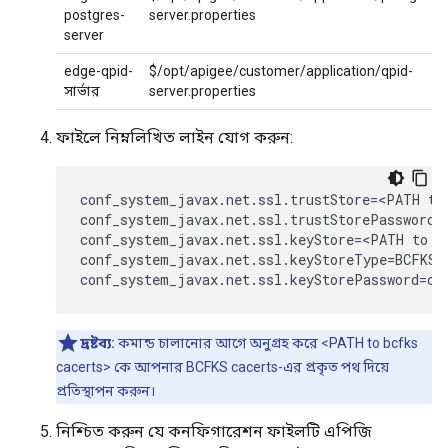
postgres-
server.properties
server
edge-qpid-
$/opt/apigee/customer/application/qpid-
সার্ভার
server.properties
ফাইলে নিম্নলিখিত লাইন যোগ করুন:
conf_system_javax.net.ssl.trustStore=<PATH to 
conf_system_javax.net.ssl.trustStorePassword=c
conf_system_javax.net.ssl.keyStore=<PATH to bc
conf_system_javax.net.ssl.keyStoreType=BCFKS

conf_system_javax.net.ssl.keyStorePassword=ch
দ্রষ্টব্য:
কমান্ড চালানোর আগে অনুগ্রহ করে <PATH to bcfks
cacerts> কে আপনার BCFKS cacerts-এর প্রকৃত পথ দিয়ে
প্রতিস্থাপন করুন।
নিশ্চিত করুন যে কনফিগারেশন ফাইলটি এপিজি