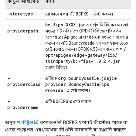
কীটুল আর্গুমেন্ট
বর্ণনা
-storetype
BCFKS
দোকানের ধরনটি
এ সেট করুন।
-
bc-fips-XXXX
.
jar
এর পথ নির্দিষ্ট করুন। এই
providerpath
সংস্করণটি ভবিষ্যতে OPDK রিলিজে পরিবর্তন
হতে পারে। Apigee দ্বারা পাঠানো সংস্করণ ব্যবহার
করুন বা এটি Bouncycastle এর সংগ্রহস্থল থেকে
/
ডাউনলোড করুন। OPDK 4.53-এর জন্য, পাথ
opt
/
apigee
/
edge-gateway
/
lib
/
thirdparty
/
bc-fips-1
.
0
.
2
.
4
.
jar
হওয়া উচিত।
-
org
.
bouncycastle
.
jcajce
.
এটিকে
providerclass
provider
.
Bouncy
Castle
Fips
Provider
এ সেট করুন।
-
BCFIPS
এটি
এ সেট করুন।
providername
অনুরূপ
কীটুল
কমান্ডগুলি BCFKS ফর্ম্যাট কীস্টোর থেকে বা
থেকে শংসাপত্র এবং/অথবা কীগুলি আমদানি বা রপ্তানি করতে