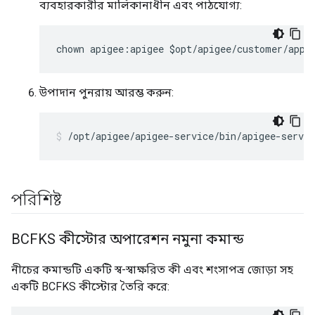
ব্যবহারকারীর মালিকানাধীন এবং পাঠযোগ্য:
chown apigee:apigee $opt/apigee/customer/appl
উপাদান পুনরায় আরম্ভ করুন:
/opt/apigee/apigee-service/bin/apigee-servi
পরিশিষ্ট
BCFKS কীস্টোর অপারেশন নমুনা কমান্ড
নীচের কমান্ডটি একটি স্ব-স্বাক্ষরিত কী এবং শংসাপত্র জোড়া সহ
একটি BCFKS কীস্টোর তৈরি করে: