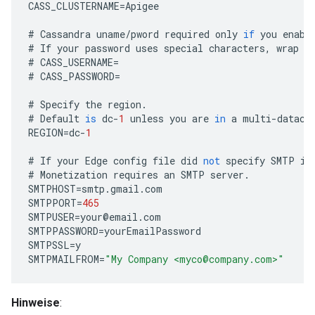
CASS_CLUSTERNAME
=
Apigee
#
Cassandra
uname
/
pword
required
only
if
you
enabl
#
If
your
password
uses
special
characters
,
wrap
i
#
CASS_USERNAME
=
#
CASS_PASSWORD
=
#
Specify
the
region
.
#
Default
is
dc
-
1
unless
you
are
in
a
multi
-
datace
REGION
=
dc
-
1
#
If
your
Edge
config
file
did
not
specify
SMTP
in
#
Monetization
requires
an
SMTP
server
.
SMTPHOST
=
smtp
.
gmail
.
com
SMTPPORT
=
465
SMTPUSER
=
your
@
email
.
com
SMTPPASSWORD
=
yourEmailPassword
SMTPSSL
=
y
SMTPMAILFROM
=
"My Company <myco@company.com>"
Hinweise
: