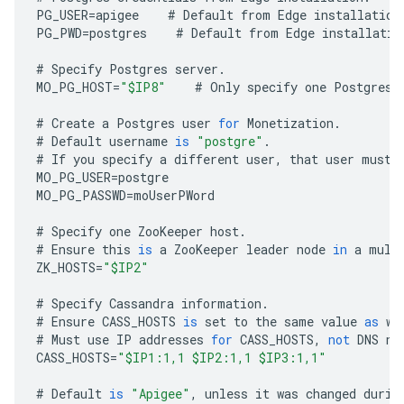
PG_USER
=
apigee
#
Default
from
Edge
installation
PG_PWD
=
postgres
#
Default
from
Edge
installatio
#
Specify
Postgres
server
.
MO_PG_HOST
=
"$IP8"
#
Only
specify
one
Postgres
#
Create
a
Postgres
user
for
Monetization
.
#
Default
username
is
"postgre"
.
#
If
you
specify
a
different
user
,
that
user
must
MO_PG_USER
=
postgre
MO_PG_PASSWD
=
moUserPWord
#
Specify
one
ZooKeeper
host
.
#
Ensure
this
is
a
ZooKeeper
leader
node
in
a
mult
ZK_HOSTS
=
"$IP2"
#
Specify
Cassandra
information
.
#
Ensure
CASS_HOSTS
is
set
to
the
same
value
as
wh
#
Must
use
IP
addresses
for
CASS_HOSTS
,
not
DNS
na
CASS_HOSTS
=
"$IP1:1,1 $IP2:1,1 $IP3:1,1"
#
Default
is
"Apigee"
,
unless
it
was
changed
durin