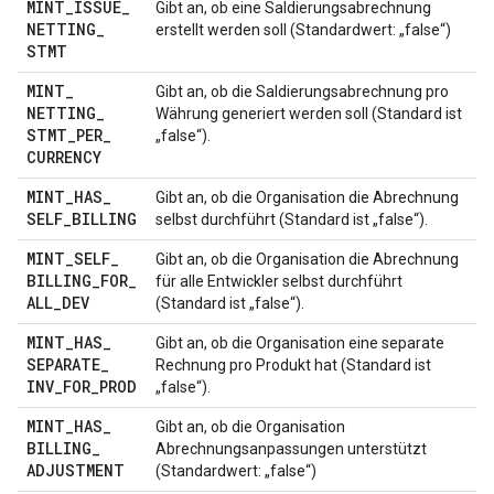
MINT
_
ISSUE
_
Gibt an, ob eine Saldierungsabrechnung
NETTING
_
erstellt werden soll (Standardwert: „false“)
STMT
MINT
_
Gibt an, ob die Saldierungsabrechnung pro
NETTING
_
Währung generiert werden soll (Standard ist
STMT
_
PER
_
„false“).
CURRENCY
MINT
_
HAS
_
Gibt an, ob die Organisation die Abrechnung
SELF
_
BILLING
selbst durchführt (Standard ist „false“).
MINT
_
SELF
_
Gibt an, ob die Organisation die Abrechnung
BILLING
_
FOR
_
für alle Entwickler selbst durchführt
ALL
_
DEV
(Standard ist „false“).
MINT
_
HAS
_
Gibt an, ob die Organisation eine separate
SEPARATE
_
Rechnung pro Produkt hat (Standard ist
INV
_
FOR
_
PROD
„false“).
MINT
_
HAS
_
Gibt an, ob die Organisation
BILLING
_
Abrechnungsanpassungen unterstützt
ADJUSTMENT
(Standardwert: „false“)