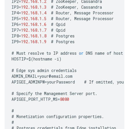
IP2
=
192.168.1.2
#
ZooKeeper
,
Cassandra
IP3
=
192.168.1.3
#
ZooKeeper
,
Cassandra
IP4
=
192.168.1.4
#
Router
,
Message
Processor
IP5
=
192.168.1.5
#
Router
,
Message
Processor
IP6
=
192.168.1.6
#
Qpid
IP7
=
192.168.1.7
#
Qpid
IP8
=
192.168.1.8
#
Postgres
IP9
=
192.168.1.9
#
Postgres
#
Must
resolve
to
IP
address
or
DNS
name
of
host
-
HOSTIP
=
$
(
hostname
-
i
)
#
Edge
sys
admin
credentials
ADMIN_EMAIL
=
your
@
email
.
com
APIGEE_ADMINPW
=
yourPassword
#
If
omitted
,
you
a
#
Specify
the
Management
Server
port
.
APIGEE_PORT_HTTP_MS
=
8080
#
#
Monetization
configuration
properties
.
#
#
Postgres
credentials
from
Edge
installation
.