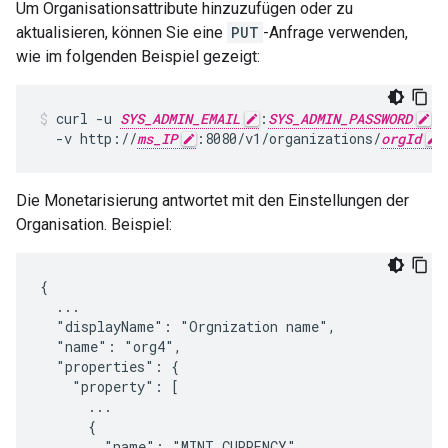
Um Organisationsattribute hinzuzufügen oder zu
aktualisieren, können Sie eine
PUT
-Anfrage verwenden,
wie im folgenden Beispiel gezeigt:
curl -u 
SYS_ADMIN_EMAIL
:
SYS_ADMIN_PASSWORD
 \

  -v http://
ms_IP
:8080/v1/organizations/
orgId
Die Monetarisierung antwortet mit den Einstellungen der
Organisation. Beispiel:
{

  ...

  "displayName": "Orgnization name",

  "name": "org4",

  "properties": {

    "property": [

      ...

      {

        "name": "MINT_CURRENCY",
