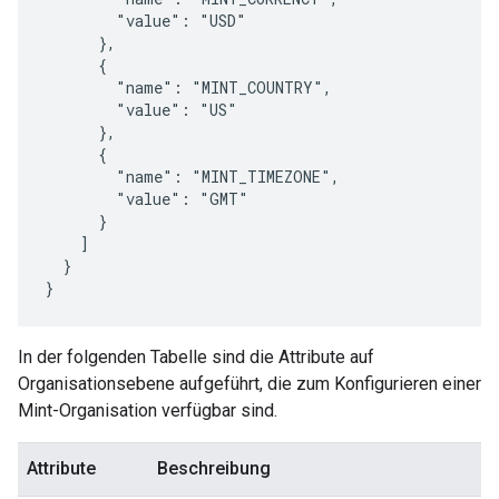
        "value": "USD"

      },

      {

        "name": "MINT_COUNTRY",

        "value": "US"

      },

      {

        "name": "MINT_TIMEZONE",

        "value": "GMT"

      }

    ]

  }

}
In der folgenden Tabelle sind die Attribute auf
Organisationsebene aufgeführt, die zum Konfigurieren einer
Mint-Organisation verfügbar sind.
Attribute
Beschreibung