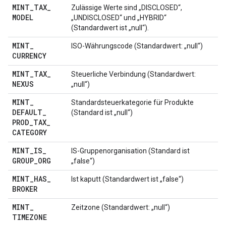
MINT
_
TAX
_
Zulässige Werte sind „DISCLOSED“,
MODEL
„UNDISCLOSED“ und „HYBRID“
(Standardwert ist „null“).
MINT
_
ISO-Währungscode (Standardwert: „null“)
CURRENCY
MINT
_
TAX
_
Steuerliche Verbindung (Standardwert:
NEXUS
„null“)
MINT
_
Standardsteuerkategorie für Produkte
DEFAULT
_
(Standard ist „null“)
PROD
_
TAX
_
CATEGORY
MINT
_
IS
_
IS-Gruppenorganisation (Standard ist
GROUP
_
ORG
„false“)
MINT
_
HAS
_
Ist kaputt (Standardwert ist „false“)
BROKER
MINT
_
Zeitzone (Standardwert: „null“)
TIMEZONE