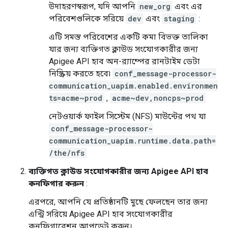
উদাহরণস্বরূপ, যদি আপনি
new_org
এবং এর
পরিবেশগুলিকে সরিয়ে
dev
এবং
staging
:
এটি সমস্ত পরিবেশের একটি কমা বিভক্ত তালিকা
যার জন্য ব্যক্তিগত ক্লাউড সংযোগকারীর জন্য
Apigee API হাব অন-র‌্যাম্পের রানটাইম ডেটা
নিষ্ক্রিয় করতে হবে৷
conf_message-processor-
communication_uapim.enabled.environmen
ts=acme~prod
,
acme~dev,noncps~prod
নেটওয়ার্ক ফাইল সিস্টেম (NFS) মাউন্টের পথ যা
conf_message-processor-
communication_uapim.runtime.data.path=
/the/nfs
ব্যক্তিগত ক্লাউড সংযোগকারীর জন্য Apigee API হাব
কনফিগার করুন
:
এরপরে, আপনি যে প্রতিষ্ঠানটি মুছে ফেলছেন তার জন্য
এন্ট্রি সরিয়ে Apigee API হাব সংযোগকারীর
কনফিগারেশন আপডেট করুন।