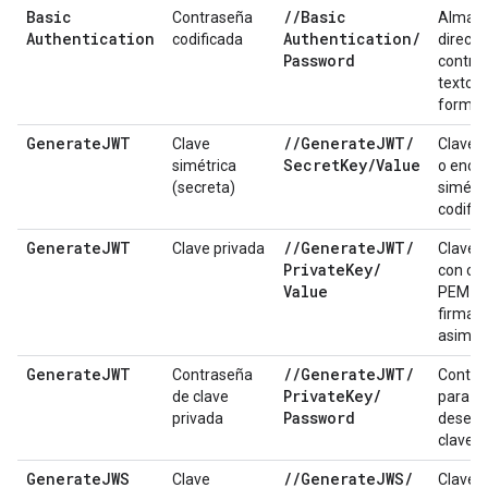
Basic
/
/
Basic
Contraseña
Almac
Authentication
Authentication
/
codificada
direct
Password
contra
texto s
format
Generate
JWT
/
/
Generate
JWT
/
Clave
Clave d
Secret
Key
/
Value
simétrica
o encri
(secreta)
simétri
codific
Generate
JWT
/
/
Generate
JWT
/
Clave privada
Clave p
Private
Key
/
con cod
Value
PEM pa
firma
asimétr
Generate
JWT
/
/
Generate
JWT
/
Contraseña
Contra
Private
Key
/
de clave
para
Password
privada
desencr
clave p
Generate
JWS
/
/
Generate
JWS
/
Clave
Clave d