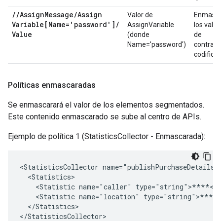
/
/
Assign
Message
/
Assign
Valor de
Enmasc
Variable[Name='password']
/
AssignVariable
los valor
Value
(donde
de
Name='password')
contras
codifica
Políticas enmascaradas
Se enmascarará el valor de los elementos segmentados.
Este contenido enmascarado se sube al centro de APIs.
Ejemplo de política 1 (StatisticsCollector - Enmascarada):
<StatisticsCollector
<Statistic
name="caller"
<Statistic
name="location"
</Statistics>

</StatisticsCollector>