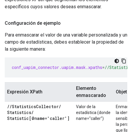
específicos cuyos valores deseas enmascarar.
Configuración de ejemplo
Para enmascarar el valor de una variable personalizada y un
campo de estadísticas, debes establecer la propiedad de
la siguiente manera:
conf_uapim_connector.uapim.mask.xpaths
=
//Statistic
Elemento
Expresión XPath
Objetiv
enmascarado
/
/
Statistics
Collector
/
Valor de la
Enmasc
Statistics
/
estadística (donde
la identi
Statistic[@name='caller']
name="caller")
sensible
la perso
que llam