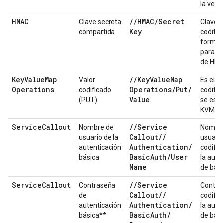
la verif
HMAC
/
/
HMAC
/
Secret
Clave secreta
Clave 
Key
compartida
codific
forma r
para el
de HM
Key
Value
Map
/
/
Key
Value
Map
Valor
Es el s
Operations
Operations
/
Put
/
codificado
codific
Value
(PUT)
se escr
KVM.
Service
Callout
/
/
Service
Nombre de
Nombr
Callout
/
/
usuario de la
usuari
Authentication
/
autenticación
codific
Basic
Auth
/
User
básica
la aute
Name
de bac
Service
Callout
/
/
Service
Contraseña
Contra
Callout
/
/
de
codific
Authentication
/
autenticación
la aute
Basic
Auth
/
básica**
de bac