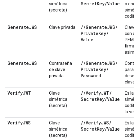
Secret
Key
/
Value
simétrica
o encri
(secreta)
simétri
codific
Generate
JWS
/
/
Generate
JWS
/
Clave privada
Clave p
Private
Key
/
con cod
Value
PEM pa
firma
asimétr
Generate
JWS
/
/
Generate
JWS
/
Contraseña
Contra
Private
Key
/
de clave
para
Password
privada
desencr
clave p
Verify
JWT
/
/
Verify
JWT
/
Clave
Es la c
Secret
Key
/
Value
simétrica
simétri
(secreta)
codific
la verif
Verify
JWS
/
/
Verify
JWS
/
Clave
Es la c
Secret
Key
/
Value
simétrica
simétri
(secreta)
codific