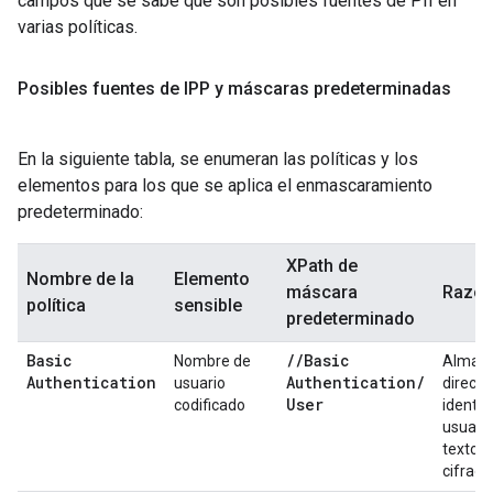
campos que se sabe que son posibles fuentes de PII en
varias políticas.
Posibles fuentes de IPP y máscaras predeterminadas
En la siguiente tabla, se enumeran las políticas y los
elementos para los que se aplica el enmascaramiento
predeterminado:
XPath de
Nombre de la
Elemento
máscara
Razo
política
sensible
predeterminado
Basic
/
/
Basic
Nombre de
Almac
Authentication
Authentication
/
usuario
direct
User
codificado
identid
usuari
texto n
cifrado