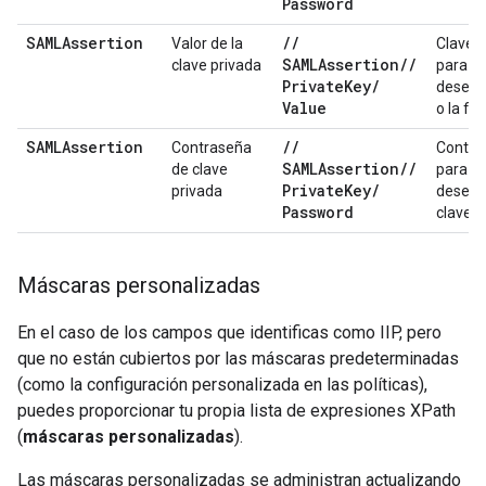
Password
SAMLAssertion
/
/
Valor de la
Clave p
SAMLAssertion
/
/
clave privada
para la
Private
Key
/
desenc
Value
o la fir
SAMLAssertion
/
/
Contraseña
Contra
SAMLAssertion
/
/
de clave
para
Private
Key
/
privada
desencr
Password
clave p
Máscaras personalizadas
En el caso de los campos que identificas como IIP, pero
que no están cubiertos por las máscaras predeterminadas
(como la configuración personalizada en las políticas),
puedes proporcionar tu propia lista de expresiones XPath
(
máscaras personalizadas
).
Las máscaras personalizadas se administran actualizando