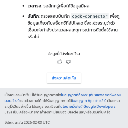
เวลารอ
: รอสักครู่เพื่อให้ข้อมูลมีผล
บันทึก
: ตรวจสอบบันทึก
opdk-connector
เพื่อดู
ข้อมูลเกี่ยวกับพร็อกซีที่อัปโหลด ซึ่งจะช่วยระบุว่าตัว
เชื่อมต่อกำลังประมวลผลเหตุการณ์การติดตั้งใช้งาน
หรือไม่
ข้อมูลนี้มีประโยชน์ไหม
ส่งความคิดเห็น
เนื้อหาของหน้าเว็บนี้ได้รับอนุญาตภายใต้
ใบอนุญาตที่ต้องระบุที่มาของครีเอทีฟคอม
มอนส์ 4.0
และตัวอย่างโค้ดได้รับอนุญาตภายใต้
ใบอนุญาต Apache 2.0
เว้นแต่จะ
ระบุไว้เป็นอย่างอื่น โปรดดูรายละเอียดที่
นโยบายเว็บไซต์ Google Developers
Java เป็นเครื่องหมายการค้าจดทะเบียนของ Oracle และ/หรือบริษัทในเครือ
อัปเดตล่าสุด 2026-02-03 UTC