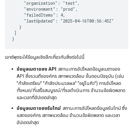
     "organization": "test",

     "environment": "prod",

     "failedItems": 4,

     "lastUpdated": "2025-04-16T00:56:45Z"

   }

 ]

เอาต์พุตจะให้ข้อมูลเชิงลึกเกี่ยวกับสิ่งต่อไปนี้
ข้อมูลเมตาของ API
: สถานะการอัปโหลดข้อมูลเมตาของ
API ซึ่งรวมถึงองค์กร สภาพแวดล้อม ขั้นตอนปัจจุบัน (เช่น
"กำลังเตรียม" "กำลังประมวลผล" "อยู่ในคิว") การอัปโหลด
ทั้งหมด/ที่เสร็จสมบูรณ์/ที่รอดำเนินการ จำนวนข้อผิดพลาด
และเวลาที่อัปเดตล่าสุด
ข้อมูลเมตาของรันไทม์
: สถานะการอัปโหลดข้อมูลรันไทม์ ซึ่ง
แสดงองค์กร สภาพแวดล้อม จำนวนข้อผิดพลาด และเวลา
อัปเดตล่าสุด