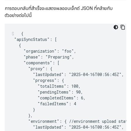
การตอบกลับที่สำเร็จจะแสดงผลออบเจ็กต์ JSON ที่คล้ายกับ
ตัวอย่างต่อไปนี้
  {

 "apiSyncStatus": [

   {

     "organization": "foo",

     "phase": "Preparing",

     "components": [

       "proxy": {

         "lastUpdated": "2025-04-16T00:56:45Z",

         "progress": {

           "totalItems": 100,

           "pendingItems": 90,

           "completedItems": 6,

           "failedItems": 4

         }

       },

       "environment": { //environment upload status
         "lastUpdated": "2025-04-16T00:56:45Z",
