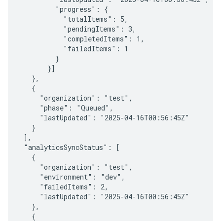
         "progress": {

           "totalItems": 5,

           "pendingItems": 3,

           "completedItems": 1,

           "failedItems": 1

         }

       }]

   },

   {

     "organization": "test",

     "phase": "Queued",

     "lastUpdated": "2025-04-16T00:56:45Z"

   }

 ],

 "analyticsSyncStatus": [

   {

     "organization": "test",

     "environment": "dev",

     "failedItems": 2,

     "lastUpdated": "2025-04-16T00:56:45Z"

   },

   {
