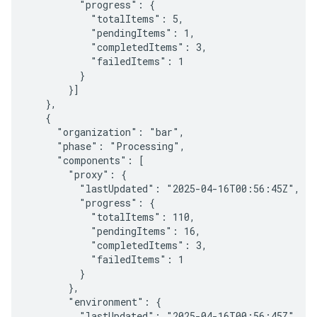
         "progress": {

           "totalItems": 5,

           "pendingItems": 1,

           "completedItems": 3,

           "failedItems": 1

         }

       }]

   },

   {

     "organization": "bar",

     "phase": "Processing",

     "components": [

       "proxy": {

         "lastUpdated": "2025-04-16T00:56:45Z",

         "progress": {

           "totalItems": 110,

           "pendingItems": 16,

           "completedItems": 3,

           "failedItems": 1

         }

       },

       "environment": {

         "lastUpdated": "2025-04-16T00:56:45Z",
