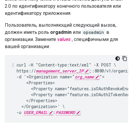
2.0 по идентификатору конечного пользователя или
идентификатору приложения.
Пользователь, выполняющий следующий вызов,
должен иметь роль
orgadmin
или
opsadmin
в
организации. Замените
values
, специфичными для
вашей организации:
curl -H "Content-type:text/xml" -X POST \

  https://
management_server_IP
;:8080/v1/organiza
  -d '<Organization name="
org_name
">

      <Properties>

        <Property name="features.isOAuthRevokeEnabl
        <Property name="features.isOAuth2TokenSearc
      </Properties>

    </Organization>' \

  -u 
USER_EMAIL
:
PASSWORD