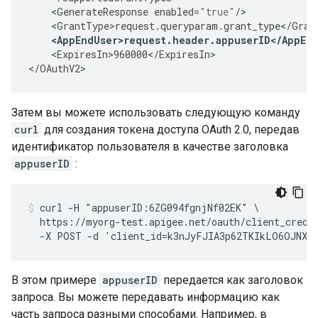
<
GenerateResponse
enabled
=
"true"
/
<
GrantType>request
.
queryparam
.
grant_type
<
/
Gran
<
AppEndUser>request
.
header
.
appuserID
<
/
AppEn
<
ExpiresIn>960000
<
/
ExpiresIn
>

<
/
OAuthV2
>
Затем вы можете использовать следующую команду
curl
для создания токена доступа OAuth 2.0, передав
идентификатор пользователя в качестве заголовка
appuserID
:
curl -H "appuserID:6ZG094fgnjNf02EK" \

  https://myorg-test.apigee.net/oauth/client_creden
  -X POST -d 'client_id=k3nJyFJIA3p62TKIkLO6OJNXF
В этом примере
appuserID
передается как заголовок
запроса. Вы можете передавать информацию как
часть запроса разными способами. Например, в