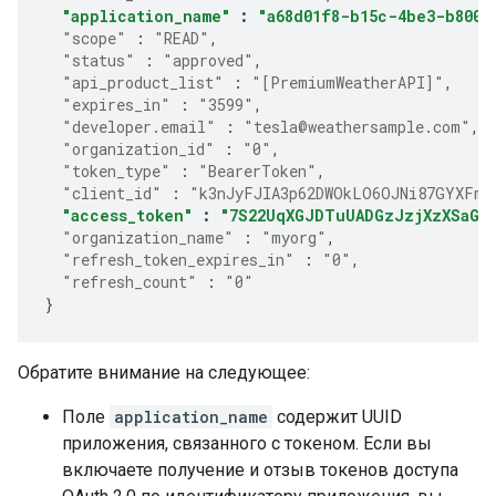
"application_name"
:
"a68d01f8-b15c-4be3-b800-
"scope"
:
"READ"
,
"status"
:
"approved"
,
"api_product_list"
:
"[PremiumWeatherAPI]"
,
"expires_in"
:
"3599"
,
"developer.email"
:
"tesla@weathersample.com"
,
"organization_id"
:
"0"
,
"token_type"
:
"BearerToken"
,
"client_id"
:
"k3nJyFJIA3p62DWOkLO6OJNi87GYXFmP
"access_token"
:
"7S22UqXGJDTuUADGzJzjXzXSaGJ
"organization_name"
:
"myorg"
,
"refresh_token_expires_in"
:
"0"
,
"refresh_count"
:
"0"
}
Обратите внимание на следующее:
Поле
application_name
содержит UUID
приложения, связанного с токеном. Если вы
включаете получение и отзыв токенов доступа