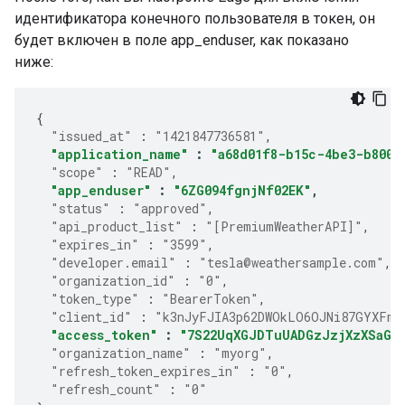
идентификатора конечного пользователя в токен, он
будет включен в поле app_enduser, как показано
ниже:
{
"issued_at"
:
"1421847736581"
,
"application_name"
:
"a68d01f8-b15c-4be3-b800-
"scope"
:
"READ"
,
"app_enduser"
:
"6ZG094fgnjNf02EK"
,
"status"
:
"approved"
,
"api_product_list"
:
"[PremiumWeatherAPI]"
,
"expires_in"
:
"3599"
,
"developer.email"
:
"tesla@weathersample.com"
,
"organization_id"
:
"0"
,
"token_type"
:
"BearerToken"
,
"client_id"
:
"k3nJyFJIA3p62DWOkLO6OJNi87GYXFmP
"access_token"
:
"7S22UqXGJDTuUADGzJzjXzXSaGJ
"organization_name"
:
"myorg"
,
"refresh_token_expires_in"
:
"0"
,
"refresh_count"
:
"0"