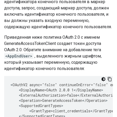
идентификатора конечного пользователя в маркер
доступа, запрос, создающий маркер доступа, должен
включать идентификатор конечного пользователя, и
вы должны указать входную переменную,
содержащую идентификатор конечного пользователя.
Приведенная ниже политика OAuth 2.0 с именем
GenerateAccessTokenClient создает токен доступа
OAuth 2.0. Обратите внимание на добавление тега
<AppEndUser>
, выделенного жирным шрифтом,
который указывает переменную, содержащую
идентификатор конечного пользователя:
<
OAuthV2
async
=
"false"
continueOnError
=
"false"
ena
<
DisplayName>OAuth
2.0.0
1
<
/
DisplayName
<
ExternalAuthorization>false
<
/
ExternalAuthoriza
<
Operation>GenerateAccessToken
<
/
Operation
<
SupportedGrantTypes
<
GrantType>client_credentials
<
/
GrantType
<
/
SupportedGrantTypes