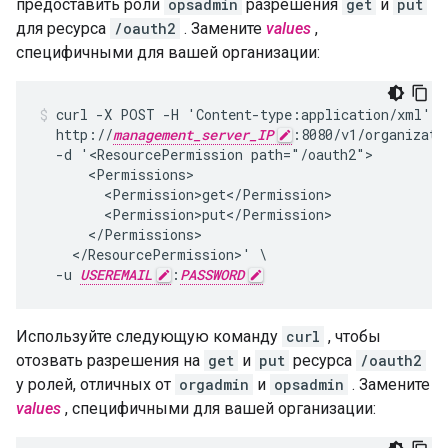
предоставить роли
opsadmin
разрешения
get
и
put
для ресурса
/oauth2
. Замените
values
,
специфичными для вашей организации:
curl -X POST -H 'Content-type:application/xml' \

  http://
management_server_IP
:8080/v1/organizati
  -d '<ResourcePermission path="/oauth2">

      <Permissions>

        <Permission>get</Permission>

        <Permission>put</Permission>

      </Permissions>

    </ResourcePermission>' \

  -u 
USEREMAIL
:
PASSWORD
Используйте следующую команду
curl
, чтобы
отозвать разрешения на
get
и
put
ресурса
/oauth2
у ролей, отличных от
orgadmin
и
opsadmin
. Замените
values
, специфичными для вашей организации: