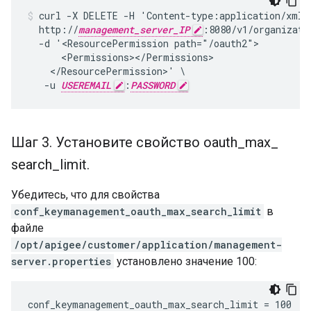
curl -X DELETE -H 'Content-type:application/xml' 
  http://
management_server_IP
:8080/v1/organizati
  -d '<ResourcePermission path="/oauth2">

      <Permissions></Permissions>

    </ResourcePermission>' \

   -u 
USEREMAIL
:
PASSWORD
Шаг 3
.
Установите свойство oauth
_
max
_
search
_
limit
.
Убедитесь, что для свойства
conf_keymanagement_oauth_max_search_limit
в
файле
/opt/apigee/customer/application/management-
server.properties
установлено значение 100:
conf_keymanagement_oauth_max_search_limit = 100