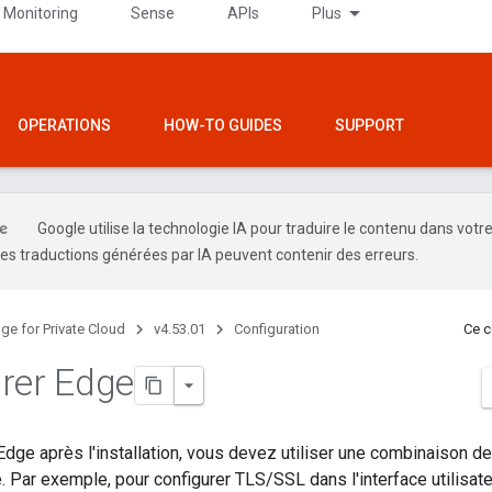
 Monitoring
Sense
APIs
Plus
OPERATIONS
HOW-TO GUIDES
SUPPORT
Google utilise la technologie IA pour traduire le contenu dans votr
es traductions générées par IA peuvent contenir des erreurs.
ge for Private Cloud
v4.53.01
Configuration
Ce c
rer Edge
Edge après l'installation, vous devez utiliser une combinaison de
ge. Par exemple, pour configurer TLS/SSL dans l'interface utilisa