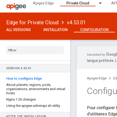
Apigee Edge
Private Cloud
API
Edge for Private Cloud
v4.53.01
ALL VERSIONS
INSTALLATION
CONFIGURATION
langue préférée. L
VERSION 4
.
53
.
01
Apigee Edge
Ed
How to configure Edge
About planets
,
regions
,
pods
,
Configu
organizations
,
environments and virtual
hosts
Nginx 1
.
26 changes
Using the apigee-adminapi
.
sh utility
Pour configurer 
d'utilitaires Ed
AFTER THE INSTALLATION