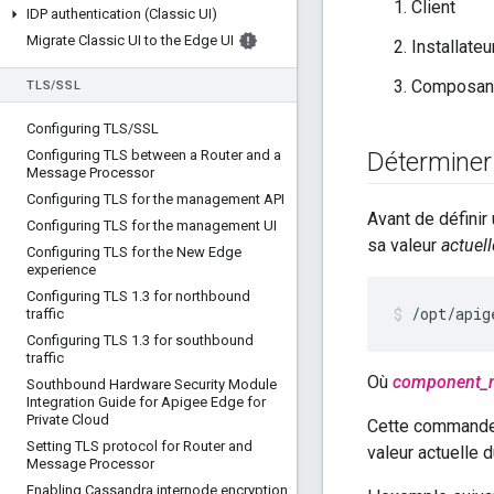
Client
IDP authentication (Classic UI)
Migrate Classic UI to the Edge UI
Installateu
Composan
TLS
/
SSL
Configuring TLS
/
SSL
Configuring TLS between a Router and a
Déterminer 
Message Processor
Configuring TLS for the management API
Avant de définir
Configuring TLS for the management UI
sa valeur
actuell
Configuring TLS for the New Edge
experience
Configuring TLS 1
.
3 for northbound
/opt/apig
traffic
Configuring TLS 1
.
3 for southbound
traffic
Où
component_
Southbound Hardware Security Module
Integration Guide for Apigee Edge for
Private Cloud
Cette commande 
Setting TLS protocol for Router and
valeur actuelle d
Message Processor
Enabling Cassandra internode encryption