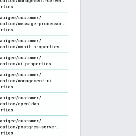
ication
/
management-server
.
erties
apigee
/
customer
/
ication
/
message-processor
.
erties
apigee
/
customer
/
ication
/
monit
.
properties
apigee
/
customer
/
ication
/
ui
.
properties
apigee
/
customer
/
ication
/
management-ui
.
erties
apigee
/
customer
/
ication
/
openldap
.
erties
apigee
/
customer
/
ication
/
postgres-server
.
erties