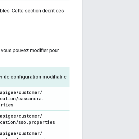
bles. Cette section décrit ces
e vous pouvez modifier pour
er de configuration modifiable
apigee
/
customer
/
ication
/
cassandra
.
erties
apigee
/
customer
/
ication
/
sso
.
properties
apigee
/
customer
/