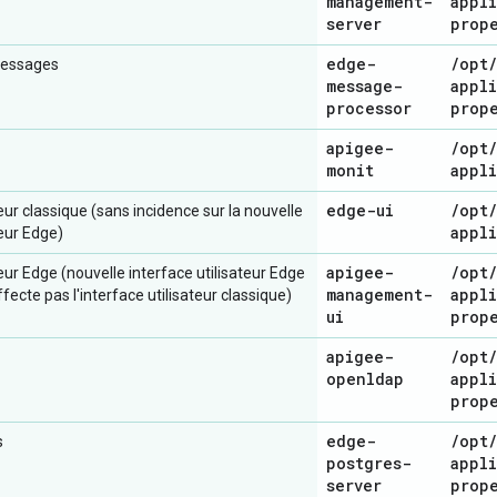
management-
appl
server
prop
edge-
/
opt
/
messages
message-
appl
processor
prop
apigee-
/
opt
/
monit
appl
edge-ui
/
opt
/
teur classique (sans incidence sur la nouvelle
appl
teur Edge)
apigee-
/
opt
/
teur Edge (nouvelle interface utilisateur Edge
management-
appl
fecte pas l'interface utilisateur classique)
ui
prop
apigee-
/
opt
/
openldap
appl
prop
edge-
/
opt
/
s
postgres-
appl
server
prop