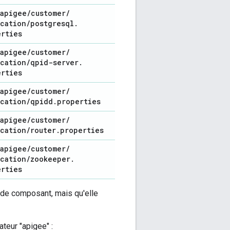
apigee
/
customer
/
ication
/
postgresql
.
erties
apigee
/
customer
/
ication
/
qpid-server
.
erties
apigee
/
customer
/
ication
/
qpidd
.
properties
apigee
/
customer
/
ication
/
router
.
properties
apigee
/
customer
/
ication
/
zookeeper
.
erties
n de composant, mais qu'elle
ateur "apigee" :