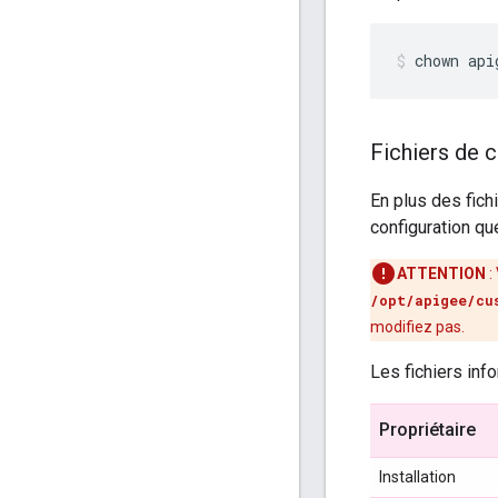
chown api
Fichiers de 
En plus des fich
configuration qu
ATTENTION
:
/opt/apigee/cu
modifiez pas.
Les fichiers inf
Propriétaire
Installation