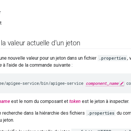
r
t
la valeur actuelle d'un jeton
 une nouvelle valeur pour un jeton dans un fichier
.properties
,
e
à l'aide de la commande suivante :
ee/apigee-service/bin/apigee-service 
component_name
 co
name
est le nom du composant et
token
est le jeton à inspecter.
recherche dans la hiérarchie des fichiers
.properties
du comp
u jeton.