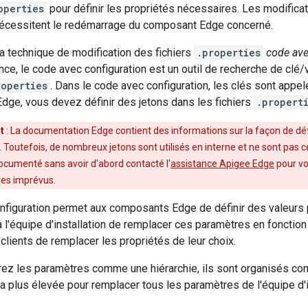
operties
pour définir les propriétés nécessaires. Les modificat
écessitent le redémarrage du composant Edge concerné.
a technique de modification des fichiers
.properties
code ave
ce, le code avec configuration est un outil de recherche de clé
roperties
. Dans le code avec configuration, les clés sont appe
Edge, vous devez définir des jetons dans les fichiers
.propert
t
: La documentation Edge contient des informations sur la façon de défi
outefois, de nombreux jetons sont utilisés en interne et ne sont pas c
ocumenté sans avoir d'abord contacté l'
assistance Apigee Edge
pour vo
res imprévus.
nfiguration permet aux composants Edge de définir des valeurs p
à l'équipe d'installation de remplacer ces paramètres en fonction d
clients de remplacer les propriétés de leur choix.
ez les paramètres comme une hiérarchie, ils sont organisés com
 la plus élevée pour remplacer tous les paramètres de l'équipe d'i