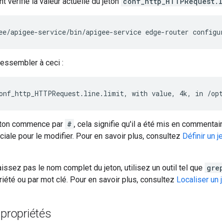
t vérifie la valeur actuelle du jeton
conf_http_HTTPRequest.l
ee/apigee-service/bin/apigee-service edge-router configu
ressembler à ceci :
onf_http_HTTPRequest.line.limit, with value, 4k, in /op
 jeton commence par
#
, cela signifie qu'il a été mis en commentai
iale pour le modifier. Pour en savoir plus, consultez
Définir un 
issez pas le nom complet du jeton, utilisez un outil tel que
gre
iété ou par mot clé. Pour en savoir plus, consultez
Localiser un 
 propriétés