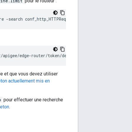
ine.limit
pour le routeur :
re -search conf_http_HTTPRequest.line.limit
t/apigee/edge-router/token/default.properties
re et que vous devez utiliser
jeton actuellement mis en
p
pour effectuer une recherche
jeton
.