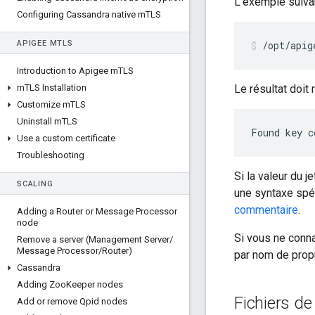
L'exemple suivan
Configuring Cassandra native m
TLS
APIGEE M
TLS
/opt/apig
Introduction to Apigee m
TLS
m
TLS Installation
Le résultat doit 
Customize m
TLS
Uninstall m
TLS
Found key c
Use a custom certificate
Troubleshooting
Si la valeur du
SCALING
une syntaxe spéc
commentaire
.
Adding a Router or Message Processor
node
Si vous ne conna
Remove a server (Management Server
/
Message Processor
/
Router)
par nom de propr
Cassandra
Adding Zoo
Keeper nodes
Fichiers de
Add or remove Qpid nodes