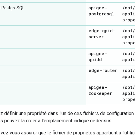
apigee-
/
opt
/
s PostgreSQL
postgresql
appl
prop
edge-qpid-
/
opt
/
server
appl
prop
apigee-
/
opt
/
qpidd
appl
edge-router
/
opt
/
appl
apigee-
/
opt
/
zookeeper
appl
prop
z définir une propriété dans l'un de ces fichiers de configuratio
us pouvez la créer à l'emplacement indiqué ci-dessus.
ez vous assurer que le fichier de propriétés appartient à l'utilis