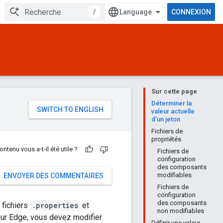
/
CONNEXION
Sur cette page
e
Déterminer la
valeur actuelle
d'un jeton
Fichiers de
propriétés
ontenu vous a-t-il été utile ?
Fichiers de
configuration
des composants
modifiables
ENVOYER DES COMMENTAIRES
Fichiers de
configuration
des composants
 fichiers
.properties
et
non modifiables
teur Edge, vous devez modifier
Définir une valeur