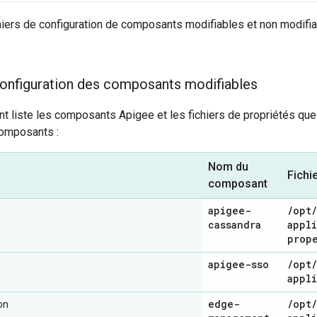
chiers de configuration de composants modifiables et non modifia
configuration des composants modifiables
nt liste les composants Apigee et les fichiers de propriétés qu
composants :
Nom du
Fichi
composant
apigee-
/
opt
/
cassandra
appl
prop
apigee-sso
/
opt
/
appl
edge-
/
opt
/
on