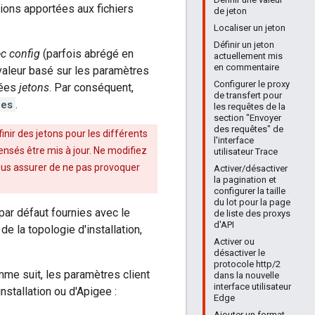
ions apportées aux fichiers
de jeton
Localiser un jeton
Définir un jeton
c config
(parfois abrégé en
actuellement mis
en commentaire
/valeur basé sur les paramètres
Configurer le proxy
lées
jetons
. Par conséquent,
de transfert pour
ies
.
les requêtes de la
section "Envoyer
des requêtes" de
nir des jetons pour les différents
l'interface
ensés être mis à jour. Ne modifiez
utilisateur Trace
us assurer de ne pas provoquer
Activer/désactiver
la pagination et
configurer la taille
du lot pour la page
ar défaut fournies avec le
de liste des proxys
d'API
e la topologie d'installation,
Activer ou
désactiver le
protocole http/2
me suit, les paramètres client
dans la nouvelle
interface utilisateur
nstallation ou d'Apigee :
Edge
Ajouter un format