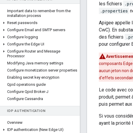
les fichiers
.pr
.properties
n
Important data to remember from the
installation process
Apigee appelle l
Reset passwords
CwC). En substan
Configure Email and SMTP servers
des fichiers
.p
Configure logging
pour configurer 
Configure the Edge UI
Configure Router and Message
Processor
Avertissemen
Modifying Java memory settings
composants Edge. T
Configure monetization server properties
aucun jeton non d
Enabling secret key encryption
d'effets secondai
Qpid operations guide
Le code avec co
Configure Qpid Broker-J
produit, permet 
Configure Cassandra
puis permet aux 
IDP AUTHENTICATION
Si vous considér
Overview
ayant la priorité
IDP authentication (New Edge UI)