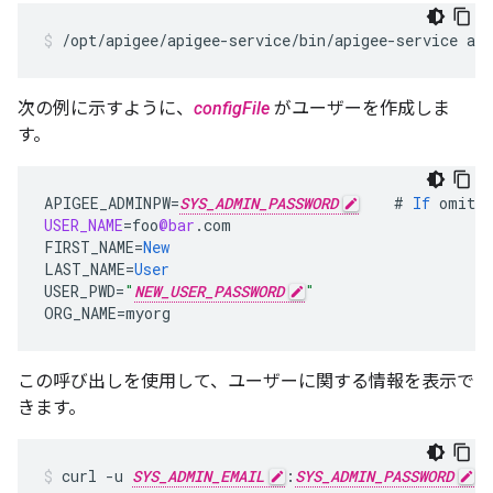
/opt/apigee/apigee-service/bin/apigee-service api
次の例に示すように、
configFile
がユーザーを作成しま
す。
APIGEE_ADMINPW
=
SYS_ADMIN_PASSWORD
#
If
omitte
USER_NAME
=
foo
@bar
.
com
FIRST_NAME
=
New
LAST_NAME
=
User
USER_PWD
=
"
NEW_USER_PASSWORD
"
ORG_NAME
=
myorg
この呼び出しを使用して、ユーザーに関する情報を表示で
きます。
curl -u 
SYS_ADMIN_EMAIL
:
SYS_ADMIN_PASSWORD
 h