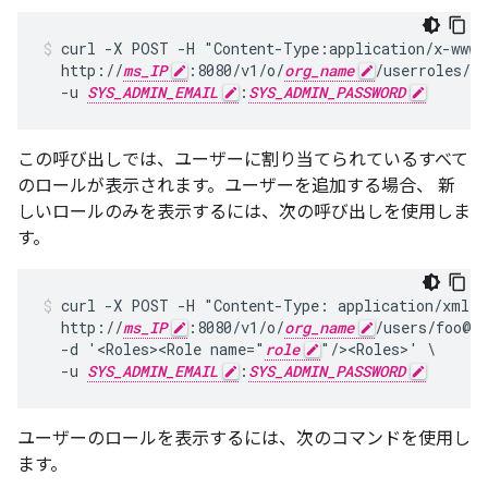
curl -X POST -H "Content-Type:application/x-www-f
  http://
ms_IP
:8080/v1/o/
org_name
/userroles/
ro
  -u 
SYS_ADMIN_EMAIL
:
SYS_ADMIN_PASSWORD
この呼び出しでは、ユーザーに割り当てられているすべて
のロールが表示されます。ユーザーを追加する場合、 新
しいロールのみを表示するには、次の呼び出しを使用しま
す。
curl -X POST -H "Content-Type: application/xml" \
  http://
ms_IP
:8080/v1/o/
org_name
/users/foo@ba
  -d '<Roles><Role name="
role
"/><Roles>' \

  -u 
SYS_ADMIN_EMAIL
:
SYS_ADMIN_PASSWORD
ユーザーのロールを表示するには、次のコマンドを使用し
ます。