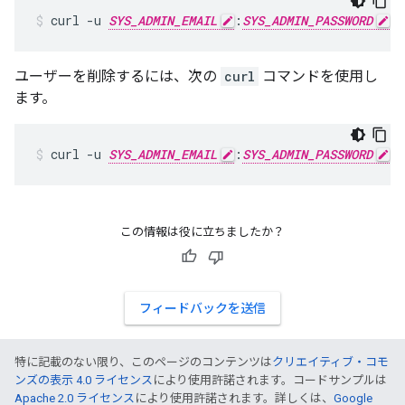
curl -u 
SYS_ADMIN_EMAIL
:
SYS_ADMIN_PASSWORD
 h
ユーザーを削除するには、次の
curl
コマンドを使用し
ます。
curl -u 
SYS_ADMIN_EMAIL
:
SYS_ADMIN_PASSWORD
 -
この情報は役に立ちましたか？
フィードバックを送信
特に記載のない限り、このページのコンテンツは
クリエイティブ・コモ
ンズの表示 4.0 ライセンス
により使用許諾されます。コードサンプルは
Apache 2.0 ライセンス
により使用許諾されます。詳しくは、
Google