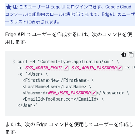
注:
このユーザーは Edge UI にログインできず、Google Cloud
コンソールに 組織内のロールに割り当てるまで、Edge UI のユーザ
ーのリストに表示されます。
Edge API でユーザーを作成するには、次のコマンドを使
用します。
curl -H "Content-Type:application/xml" \

  -u 
SYS_ADMIN_EMAIL
:
SYS_ADMIN_PASSWORD
 -X PO
  -d '<User> \

    <FirstName>New</FirstName> \

    <LastName>User</LastName> \

    <Password>
NEW_USER_PASSWORD
</Password> \

    <EmailId>foo@bar.com</EmailId> \

  </User>'
または、次の Edge コマンドを使用してユーザーを作成し
ます。