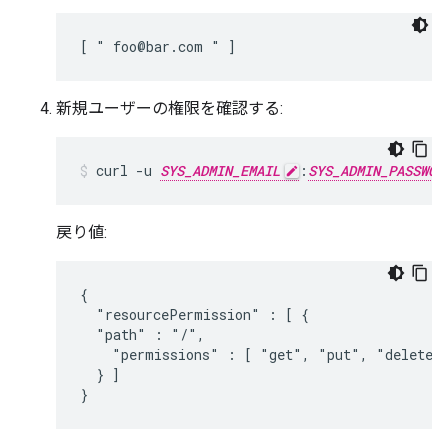
[ " foo@bar.com " ]
新規ユーザーの権限を確認する:
curl -u 
SYS_ADMIN_EMAIL
:
SYS_ADMIN_PASSWOR
戻り値:
{

  "resourcePermission" : [ {

  "path" : "/",

    "permissions" : [ "get", "put", "delete" 
  } ]

}