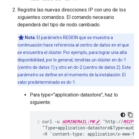
Registra las nuevas direcciones IP con uno de los
siguientes comandos. El comando necesario
dependerá del tipo de nodo cambiado.
Nota
: El parámetro REGION que se muestra a
continuación hace referencia al centro de datos en el que
se encuentra el clúster. Por ejemplo, para lograr una alta
disponibilidad, por lo general, tendrías un clúster en dc-1
(centro de datos 1) y otro en dc-2 (centro de datos 2). Este
parámetro se define en el momento de la instalación. El
valor predeterminado es dc-1.
Para type="application-datastore", haz lo
siguiente:
curl -u 
ADMINEMAIL:PW
 "http://
MSIP:p
  "Type=application-datastore&Type=audit
  -H 'content-type: application/x-www-fo