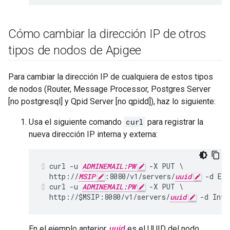
Cómo cambiar la dirección IP de otros
tipos de nodos de Apigee
Para cambiar la dirección IP de cualquiera de estos tipos
de nodos (Router, Message Processor, Postgres Server
[no postgresql] y Qpid Server [no qpidd]), haz lo siguiente:
Usa el siguiente comando
curl
para registrar la
nueva dirección IP interna y externa:
curl -u 
ADMINEMAIL:PW
 -X PUT \

  http://
MSIP
:8080/v1/servers/
uuid
 -d Ex
curl -u 
ADMINEMAIL:PW
 -X PUT \

  http://$MSIP:8080/v1/servers/
uuid
 -d Inte
En el ejemplo anterior,
uuid
es el UUID del nodo.