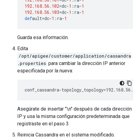
192.168.56.102
=
dc
-
1
:
ra
-
1
192.168.56.103
=
dc
-
1
:
ra
-
1
def
ault
=
dc
-
1
:
ra
-
1
Guarda esa información.
Edita
/opt/apigee/customer/application/cassandra
.properties
para cambiar la dirección IP anterior
especificada por la nueva:
conf_cassandra-topology_topology=192.168.56.1
Asegúrate de insertar "\n" después de cada dirección
IP y usa la misma configuración predeterminada que
registraste en el paso 3.
Reinicia Cassandra en el sistema modificado.