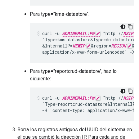
Para type="kms-datastore":
curl -u 
ADMINEMAIL:PW
 "http://
MSIP:p
  "Type=kms-datastore&Type=dc-datastore&
  &InternalIP=
NEWIP
&region=
REGION
&p
  application/x-www-form-urlencoded' -X 
Para type="reportcrud-datastore", haz lo
siguiente:
curl -u 
ADMINEMAIL:PW
 "http://
MSIP:p
  "Type=reportcrud-datastore&InternalIP=
  -H 'content-type: application/x-www-fo
Borra los registros antiguos del UUID del sistema en
el que se cambió la dirección IP. Para cada uno de