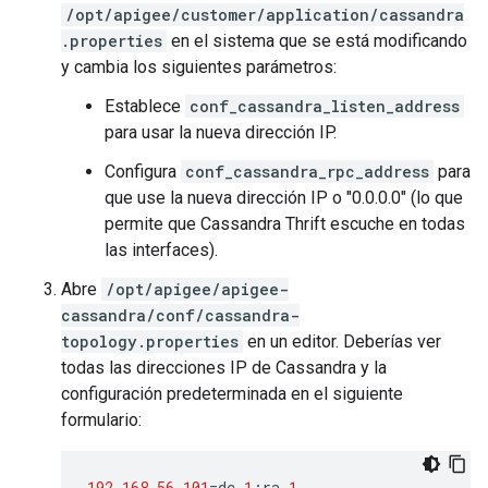
/opt/apigee/customer/application/cassandra
.properties
en el sistema que se está modificando
y cambia los siguientes parámetros:
Establece
conf_cassandra_listen_address
para usar la nueva dirección IP.
Configura
conf_cassandra_rpc_address
para
que use la nueva dirección IP o "0.0.0.0" (lo que
permite que Cassandra Thrift escuche en todas
las interfaces).
Abre
/opt/apigee/apigee-
cassandra/conf/cassandra-
topology.properties
en un editor. Deberías ver
todas las direcciones IP de Cassandra y la
configuración predeterminada en el siguiente
formulario:
192.168.56.101
=
dc
-
1
:
ra
-
1