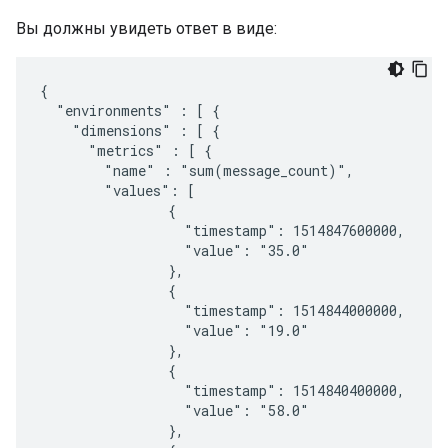
Вы должны увидеть ответ в виде:
{

  "environments" : [ {

    "dimensions" : [ {

      "metrics" : [ {

        "name" : "sum(message_count)",

        "values": [

                {

                  "timestamp": 1514847600000,

                  "value": "35.0"

                },

                {

                  "timestamp": 1514844000000,

                  "value": "19.0"

                },

                {

                  "timestamp": 1514840400000,

                  "value": "58.0"

                },
