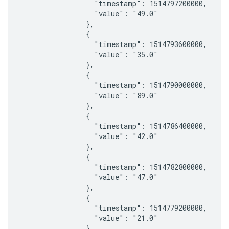
                  "timestamp": 1514797200000,

                  "value": "49.0"

                },

                {

                  "timestamp": 1514793600000,

                  "value": "35.0"

                },

                {

                  "timestamp": 1514790000000,

                  "value": "89.0"

                },

                {

                  "timestamp": 1514786400000,

                  "value": "42.0"

                },

                {

                  "timestamp": 1514782800000,

                  "value": "47.0"

                },

                {

                  "timestamp": 1514779200000,

                  "value": "21.0"

                },
