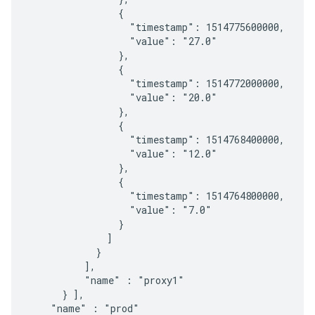
                {

                  "timestamp": 1514775600000,

                  "value": "27.0"

                },

                {

                  "timestamp": 1514772000000,

                  "value": "20.0"

                },

                {

                  "timestamp": 1514768400000,

                  "value": "12.0"

                },

                {

                  "timestamp": 1514764800000,

                  "value": "7.0"

                }

              ]

            }

          ],

          "name" : "proxy1"

      } ],

    "name" : "prod"
