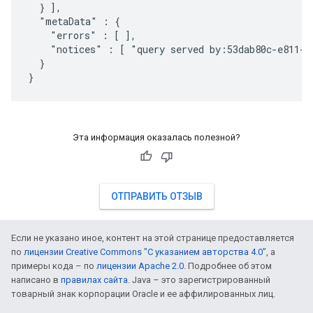
  } ],

  "metaData" : {

    "errors" : [ ],

    "notices" : [ "query served by:53dab80c-e811-4
  }

}
Эта информация оказалась полезной?
ОТПРАВИТЬ ОТЗЫВ
Если не указано иное, контент на этой странице предоставляется
по
лицензии Creative Commons "С указанием авторства 4.0"
, а
примеры кода – по
лицензии Apache 2.0
. Подробнее об этом
написано в
правилах сайта
. Java – это зарегистрированный
товарный знак корпорации Oracle и ее аффилированных лиц.