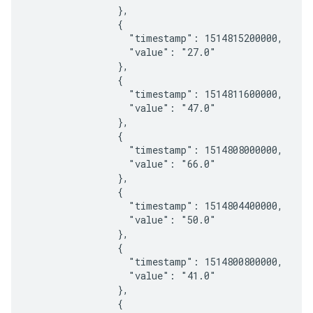
                },

                {

                  "timestamp": 1514815200000,

                  "value": "27.0"

                },

                {

                  "timestamp": 1514811600000,

                  "value": "47.0"

                },

                {

                  "timestamp": 1514808000000,

                  "value": "66.0"

                },

                {

                  "timestamp": 1514804400000,

                  "value": "50.0"

                },

                {

                  "timestamp": 1514800800000,

                  "value": "41.0"

                },

                {
