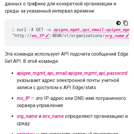
данных о трафике для конкретной организации и
среды за указанный интервал времени:
curl -X GET -u 
apigee_mgmt_api_email:apigee_mgmt
"http://
ms_IP
:8080/v1/organizations/
org_name
/
Эта команда использует API подсчета сообщений Edge
Get API. В этой команде:
apigee_mgmt_api_email:apigee_mgmt_api_password
указывает адрес электронной почты учетной
записи с доступом к API Edge/stats.
ms_IP
— это IP-адрес или DNS-имя пограничного
сервера управления.
org_name
и
env_name
определяют организацию и
среду.