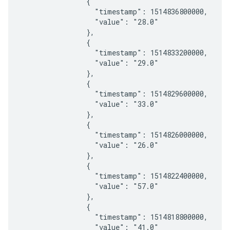
                {

                  "timestamp": 1514836800000,

                  "value": "28.0"

                },

                {

                  "timestamp": 1514833200000,

                  "value": "29.0"

                },

                {

                  "timestamp": 1514829600000,

                  "value": "33.0"

                },

                {

                  "timestamp": 1514826000000,

                  "value": "26.0"

                },

                {

                  "timestamp": 1514822400000,

                  "value": "57.0"

                },

                {

                  "timestamp": 1514818800000,

                  "value": "41.0"
