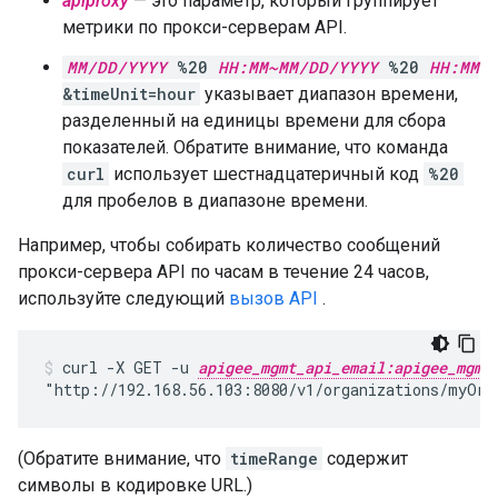
apiproxy
— это параметр, который группирует
метрики по прокси-серверам API.
MM/DD/YYYY
%20
HH:MM~MM/DD/YYYY
%20
HH:MM
&timeUnit=hour
указывает диапазон времени,
разделенный на единицы времени для сбора
показателей. Обратите внимание, что команда
curl
использует шестнадцатеричный код
%20
для пробелов в диапазоне времени.
Например, чтобы собирать количество сообщений
прокси-сервера API по часам в течение 24 часов,
используйте следующий
вызов API
.
curl -X GET -u 
apigee_mgmt_api_email:apigee_mgmt
"http://192.168.56.103:8080/v1/organizations/myOrg
(Обратите внимание, что
timeRange
содержит
символы в кодировке URL.)