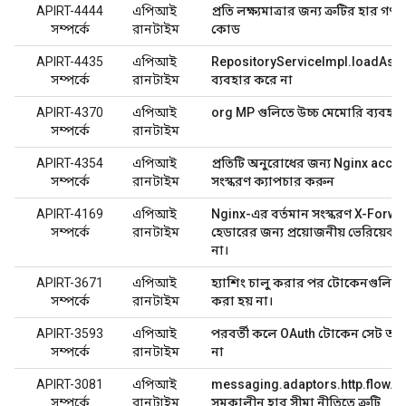
APIRT-4444
এপিআই
প্রতি লক্ষ্যমাত্রার জন্য ত্রুটির হার গণন
সম্পর্কে
রানটাইম
কোড
APIRT-4435
এপিআই
RepositoryServiceImpl.loadAsStr
সম্পর্কে
রানটাইম
ব্যবহার করে না
APIRT-4370
এপিআই
org MP গুলিতে উচ্চ মেমোরি ব্যবহার
সম্পর্কে
রানটাইম
APIRT-4354
এপিআই
প্রতিটি অনুরোধের জন্য Nginx acce
সম্পর্কে
রানটাইম
সংস্করণ ক্যাপচার করুন
APIRT-4169
এপিআই
Nginx-এর বর্তমান সংস্করণ X-Forw
সম্পর্কে
রানটাইম
হেডারের জন্য প্রয়োজনীয় ভেরিয়েবল 
না।
APIRT-3671
এপিআই
হ্যাশিং চালু করার পর টোকেনগুলি হ্য
সম্পর্কে
রানটাইম
করা হয় না।
APIRT-3593
এপিআই
পরবর্তী কলে OAuth টোকেন সেট অ্যাট
সম্পর্কে
রানটাইম
না
APIRT-3081
এপিআই
messaging.adaptors.http.flow.S
সম্পর্কে
রানটাইম
সমকালীন হার সীমা নীতিতে ত্রুটি