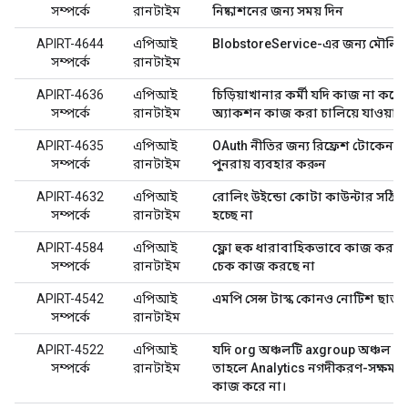
সম্পর্কে
রানটাইম
নিষ্কাশনের জন্য সময় দিন
APIRT-4644
এপিআই
BlobstoreService-এর জন্য মৌলি
সম্পর্কে
রানটাইম
APIRT-4636
এপিআই
চিড়িয়াখানার কর্মী যদি কাজ না করে 
সম্পর্কে
রানটাইম
অ্যাকশন কাজ করা চালিয়ে যাওয়া 
APIRT-4635
এপিআই
OAuth নীতির জন্য রিফ্রেশ টোকেন অ্যা
সম্পর্কে
রানটাইম
পুনরায় ব্যবহার করুন
APIRT-4632
এপিআই
রোলিং উইন্ডো কোটা কাউন্টার সঠি
সম্পর্কে
রানটাইম
হচ্ছে না
APIRT-4584
এপিআই
ফ্লো হুক ধারাবাহিকভাবে কাজ করছে
সম্পর্কে
রানটাইম
চেক কাজ করছে না
APIRT-4542
এপিআই
এমপি সেন্স টাস্ক কোনও নোটিশ ছাড়াই
সম্পর্কে
রানটাইম
APIRT-4522
এপিআই
যদি org অঞ্চলটি axgroup অঞ্চল থে
সম্পর্কে
রানটাইম
তাহলে Analytics নগদীকরণ-সক্ষম বার্
কাজ করে না।