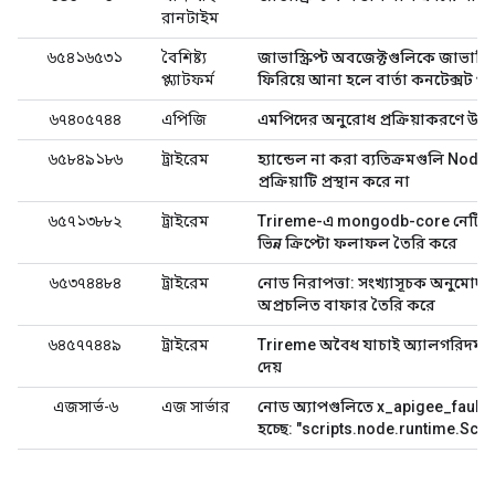
রানটাইম
৬৫৪১৬৫৩১
বৈশিষ্ট্য
জাভাস্ক্রিপ্ট অবজেক্টগুলিকে জাভাস্ক্র
প্ল্যাটফর্ম
ফিরিয়ে আনা হলে বার্তা কনটেক্সট পু
৬৭৪০৫৭৪৪
এপিজি
এমপিদের অনুরোধ প্রক্রিয়াকরণে উচ্চ 
৬৫৮৪৯১৮৬
ট্রাইরেম
হ্যান্ডেল না করা ব্যতিক্রমগুলি Node
প্রক্রিয়াটি প্রস্থান করে না
৬৫৭১৩৮৮২
ট্রাইরেম
Trireme-এ mongodb-core নেটিভ
ভিন্ন ক্রিপ্টো ফলাফল তৈরি করে
৬৫৩৭৪৪৮৪
ট্রাইরেম
নোড নিরাপত্তা: সংখ্যাসূচক অনুমোদন 
অপ্রচলিত বাফার তৈরি করে
৬৪৫৭৭৪৪৯
ট্রাইরেম
Trireme অবৈধ যাচাই অ্যালগরিদম sh
দেয়
এজসার্ভ-৬
এজ সার্ভার
নোড অ্যাপগুলিতে x_apigee_fault_
হচ্ছে: "scripts.node.runtime.Scr