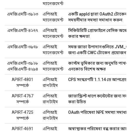
ম্যানেজমেন্ট
এমজিএমটি-৩৯১৩
এপিআই
একটি appId দ্বারা OAuth2 টোকেন পু
ম্যানেজমেন্ট
সময়সীমার সমস্যা সমাধান করুন
এমজিএমটি-৪১৭৭
এপিআই
সিকিউরিটি প্রোফাইলে বেসিক অথেনটিকে
ম্যানেজমেন্ট
করার ক্ষমতা
এমজিএমটি-৩৯৭৮
এপিআই
সমস্ত জাভা উপাদানগুলিতে JVM_O
ম্যানেজমেন্ট
জন্য একটি CWC টোকেন প্রয়োজন
এমজিএমটি-৩৯১৮
এপিআই
কাস্টম ভূমিকার জন্য অনুমতি পাথগুলিত
এমজিএমটি-৪২৯৪
ম্যানেজমেন্ট
এনকোড বিশেষ অক্ষর
APIRT-4801
এপিআই
CPS সংস্করণটি 1.1.14 তে আপগ্রেড 
সম্পর্কে
রানটাইম
APIRT-4767
এপিআই
জাভাস্ক্রিপ্ট ধাপে কন্টেন্টের জন্য সর্
সম্পর্কে
রানটাইম
করা উচিত
APIRT-4725
এপিআই
OAuth পরিষেবা NPE সমস্যা সমাধান 
সম্পর্কে
রানটাইম
APIRT-4691
এপিআই
অস্বাস্থ্যকর পরিষেবা বন্ধ করার আগ