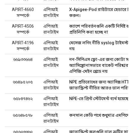
APIRT-4660
এপিআই
X-Apigee-Pod রাউটারে হেডারে M
সম্পর্কে
রানটাইম
করুন।
APIRT-4506
এপিআই
ক্যাশে পরিবর্তনগুলি একটি নির্দিষ্ট বার্
সম্পর্কে
রানটাইম
প্রতিলিপি করা হচ্ছে না
APIRT-4196
এপিআই
মেসেজ লগিং নীতি syslog টাইমস্ট্যাম্
সম্পর্কে
রানটাইম
নয়
৬৬৯৩৩৬৬৪
এপিআই
নন-সিপিএস ফ্লো-এর জন্য কোটা সার্ভ
রানটাইম
অ্যাসিঙ্ক্রোনাসভাবে বাকেট পরিষ্কার
এপিজি-মেইন থ্রেডে নয়
৬৬৪৯৫২০৫
এপিআই
NPE প্রতিরোধের জন্য অ্যাসিঙ্ক HTTP
রানটাইম
জাভাস্ক্রিপ্ট নীতির আরও ভাল পরিচ
৬৫৮৪৭৪৬২
এপিআই
NPE-তে প্রিন্ট স্টেটমেন্ট ব্যর্থ হয়েছে
রানটাইম
৬৫৬৪৮৫৭৮
এপিআই
কনসাল কেভি পথে শুধুমাত্র এমপিদের 
রানটাইম
৬৫৬০৩৩৬০
এপিআই
জাভাস্ক্রিপ্ট কলগুলি নাল ত্রুটির সাথে ব