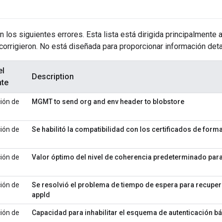
n los siguientes errores. Esta lista está dirigida principalmente 
corrigieron. No está diseñada para proporcionar información deta
el
Description
te
ión de
MGMT to send org and env header to blobstore
ión de
Se habilitó la compatibilidad con los certificados de form
ión de
Valor óptimo del nivel de coherencia predeterminado para
ión de
Se resolvió el problema de tiempo de espera para recuper
appId
ión de
Capacidad para inhabilitar el esquema de autenticación bá