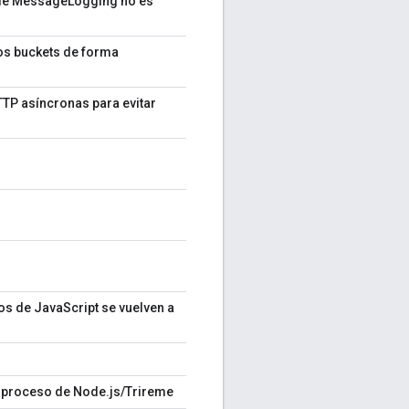
a de MessageLogging no es
los buckets de forma
TTP asíncronas para evitar
s de JavaScript se vuelven a
l proceso de Node.js/Trireme