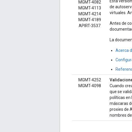
Esta versión
MGMT-4082
de autoserv
MGMT-4113
virtuales. A
MGMT-4214
MGMT-4189
Antes de co
APIRT-3537
documentaci
La documenta
Acerca de
Configur
Referenc
MGMT-4252
Validacion
MGMT-4098
Cuando crea
que se valid
políticas en
máscaras de
proxies de 
nombres de 