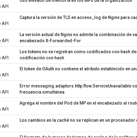
Uso elevado de memoria en los MPs de la organización
e API
Captura la versión de TLS en access_log de Nginx para cad
e API
La versión actual de Nginx no admite la combinación de va
e API
encabezado X-Forwarded-For
Los tokens no se registran como codificados con hash des
e API
codificación con hash
El token de OAuth no contiene el atributo establecido en u
e API
Error messaging.adaptors.http.flow.ServiceUnavailable con 
e API
frecuencia simultánea
Agrega el nombre del Pod de MP en el encabezado al rou
e API
Los cambios en la caché no se replican en un procesador
e API