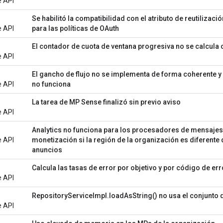
e API
Se habilitó la compatibilidad con el atributo de reutilizaci
e API
para las políticas de OAuth
El contador de cuota de ventana progresiva no se calcula 
e API
El gancho de flujo no se implementa de forma coherente y
e API
no funciona
La tarea de MP Sense finalizó sin previo aviso
e API
Analytics no funciona para los procesadores de mensajes 
e API
monetización si la región de la organización es diferente 
anuncios
Calcula las tasas de error por objetivo y por código de err
e API
RepositoryServiceImpl.loadAsString() no usa el conjunto 
e API