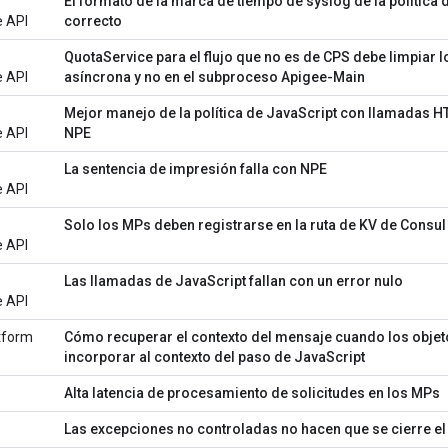
El formato de la marca de tiempo de syslog de la polític
e API
correcto
QuotaService para el flujo que no es de CPS debe limpiar 
e API
asíncrona y no en el subproceso Apigee-Main
Mejor manejo de la política de JavaScript con llamadas H
e API
NPE
La sentencia de impresión falla con NPE
e API
Solo los MPs deben registrarse en la ruta de KV de Consul
e API
Las llamadas de JavaScript fallan con un error nulo
e API
tform
Cómo recuperar el contexto del mensaje cuando los objeto
incorporar al contexto del paso de JavaScript
Alta latencia de procesamiento de solicitudes en los MPs
Las excepciones no controladas no hacen que se cierre e