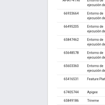
APIRT-4196
Entorno de
ejecución d
66933664
Entorno de
ejecución d
66495205
Entorno de
ejecución d
65847462
Entorno de
ejecución d
65648578
Entorno de
ejecución d
65603360
Entorno de
ejecución d
65416531
Feature Pla
67405744
Apigee
65849186
Trireme