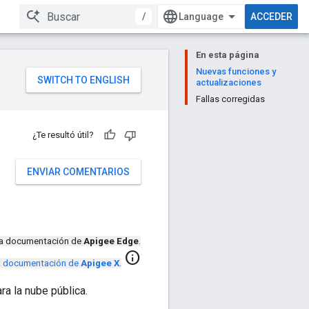
/
ACCEDER
En esta página
Nuevas funciones y
actualizaciones
Fallas corregidas
¿Te resultó útil?
ENVIAR COMENTARIOS
la documentación de
Apigee Edge
.
info
 la documentación de
Apigee X
.
a la nube pública.