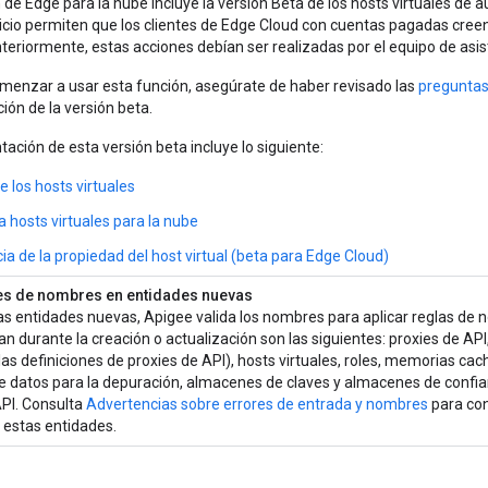
 de Edge para la nube incluye la versión Beta de los hosts virtuales de au
icio permiten que los clientes de Edge Cloud con cuentas pagadas creen
nteriormente, estas acciones debían ser realizadas por el equipo de asi
menzar a usar esta función, asegúrate de haber revisado las
preguntas
ón de la versión beta.
ción de esta versión beta incluye lo siguiente:
 los hosts virtuales
a hosts virtuales para la nube
ia de la propiedad del host virtual (beta para Edge Cloud)
es de nombres en entidades nuevas
s entidades nuevas, Apigee valida los nombres para aplicar reglas de 
an durante la creación o actualización son las siguientes: proxies de API
 las definiciones de proxies de API), hosts virtuales, roles, memorias cac
 datos para la depuración, almacenes de claves y almacenes de confian
API. Consulta
Advertencias sobre errores de entrada y nombres
para con
estas entidades.