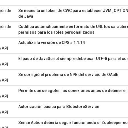
ión de
Se necesita un token de CWC para establecer JVM_OPTIO
de Java
ión de
Codifica automáticamente en formato de URL los caractere
permisos para los roles personalizados
Actualiza la versión de CPS a 1.1.14
e API
El paso de JavaScript siempre debe usar UTF-8 para el co
e API
Se corrigió el problema de NPE del servicio de OAuth
e API
Permite que se agoten las conexiones antes de detener el 
e API
Autorización básica para BlobstoreService
e API
Sense Action debería seguir funcionando si Zookeeper no