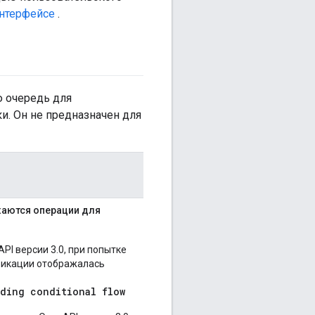
интерфейсе
.
ю очередь для
и. Он не предназначен для
жаются операции для
PI версии 3.0, при попытке
фикации отображалась
nding conditional flow