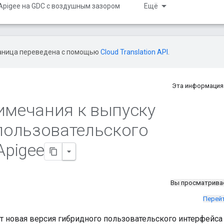
Apigee на GDC с воздушным зазором
Ещё
аница переведена с помощью
Cloud Translation API
.
Эта информация
римечания к выпуску
пользовательского
Apigee
Вы просматрива
Перей
ет новая версия гибридного пользовательского интерфейса 