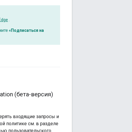
Edge
.
мите
«Подписаться на
tion (бета-версия)
оверять входящие запросы и
ой политике см. в разделе
щью пользовательского