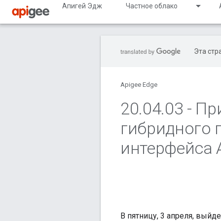
Апигей Эдж
Частное облако
Эта стр
Apigee Edge
20
.
04
.
03 - П
гибридного 
интерфейса 
В пятницу, 3 апреля, выйд