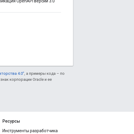
икация OpenAPI версии 3.0
вторства 4.0"
, а примеры кода – по
знак корпорации Oracle и ее
Ресурсы
Инструменты разработчика