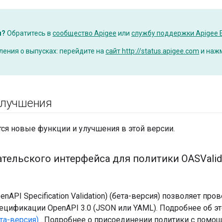
ы?
Обратитесь в
сообщество Apigee
или
службу поддержки Apigee 
ения о выпусках: перейдите на
сайт http://status.apigee.com
и наж
улучшения
ся новые функции и улучшения в этой версии.
ельского интерфейса для политики OASValida
enAPI Specification Validation) (бета-версия) позволяет пр
ецификации OpenAPI 3.0 (JSON или YAML). Подробнее об эт
та-версия)
. Подробнее о присоединении политики с помо