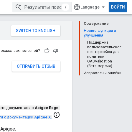
/
ВОЙТИ
Содержание
Новые функции и
улучшения
Поддержка
пользовательског
 оказалась полезной?
о интерфейса для
политики
OASValidation
(бета-версия)
ОТПРАВИТЬ ОТЗЫВ
Исправлены ошибки
ете документацию
Apigee Edge
.
info
ти к документации
Apigee X.
Apigee.