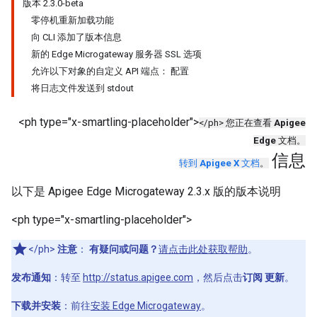
版本 2.3.0-beta
零停机重新加载功能
向 CLI 添加了版本信息
新的 Edge Microgateway 服务器 SSL 选项
允许以下对象的自定义 API 端点： 配置
将日志文件发送到 stdout
<ph type="x-smartling-placeholder">
</ph> 您正在查看
Apigee
Edge
文档。
信息
转到
Apigee X
文档
。
以下是 Apigee Edge Microgateway 2.3.x 版的版本说明
<ph type="x-smartling-placeholder">
</ph>
注意
：
有疑问或问题？
请点击此处获取帮助
。
发布通知
：转至
http://status.apigee.com
，然后点击
订阅 更新
。
下载并安装
：前往
安装 Edge Microgateway
。