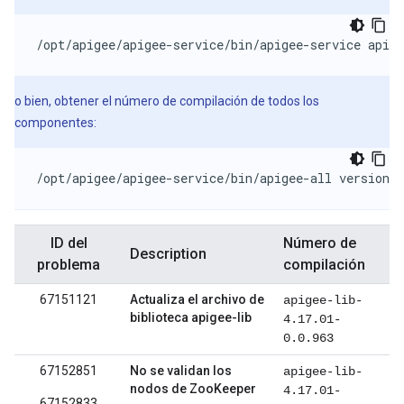
/opt/apigee/apigee-service/bin/apigee-service apige
o bien, obtener el número de compilación de todos los
componentes:
/opt/apigee/apigee-service/bin/apigee-all version
ID del
Número de
Description
problema
compilación
67151121
Actualiza el archivo de
apigee-lib-
biblioteca apigee-lib
4.17.01-
0.0.963
67152851
No se validan los
apigee-lib-
nodos de ZooKeeper
4.17.01-
67152833