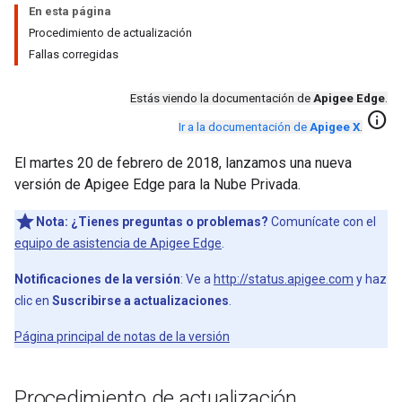
En esta página
Procedimiento de actualización
Fallas corregidas
Estás viendo la documentación de
Apigee Edge
.
info
Ir a la documentación de
Apigee X
.
El martes 20 de febrero de 2018, lanzamos una nueva
versión de Apigee Edge para la Nube Privada.
Nota:
¿Tienes preguntas o problemas?
Comunícate con el
equipo de asistencia de Apigee Edge
.
Notificaciones de la versión
: Ve a
http://status.apigee.com
y haz
clic en
Suscribirse a actualizaciones
.
Página principal de notas de la versión
Procedimiento de actualización