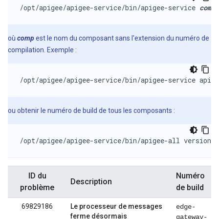
/opt/apigee/apigee-service/bin/apigee-service 
comp
 
où
comp
est le nom du composant sans l'extension du numéro de
compilation. Exemple :
/opt/apigee/apigee-service/bin/apigee-service apige
ou obtenir le numéro de build de tous les composants :
/opt/apigee/apigee-service/bin/apigee-all version
ID du
Numéro
Description
problème
de build
69829186
Le processeur de messages
edge-
ferme désormais
gateway-