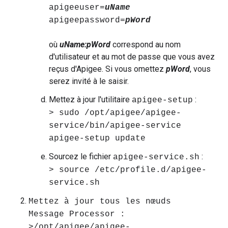
apigeeuser=
uName
apigeepassword=
pWord
où
uName:pWord
correspond au nom
d'utilisateur et au mot de passe que vous avez
reçus d'Apigee. Si vous omettez
pWord
, vous
serez invité à le saisir.
Mettez à jour l'utilitaire
:
apigee-setup
> sudo /opt/apigee/apigee-
service/bin/apigee-service
apigee-setup update
Sourcez le fichier
:
apigee-service.sh
> source /etc/profile.d/apigee-
service.sh
Mettez à jour tous les nœuds
Message Processor :
>/opt/apigee/apigee-