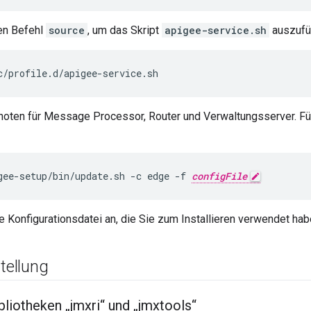
en Befehl
source
, um das Skript
apigee-service.sh
auszufü
c/profile.d/apigee-service.sh
 Knoten für Message Processor, Router und Verwaltungsserver. F
gee-setup/bin/update.sh -c edge -f 
configFile
e Konfigurationsdatei an, die Sie zum Installieren verwendet ha
tellung
liotheken „jmxri“ und „jmxtools“