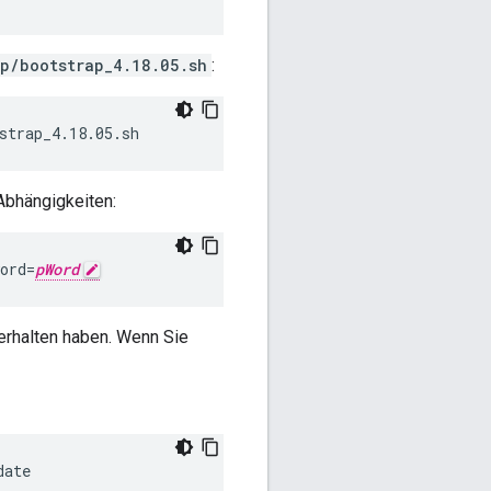
p/bootstrap_4.18.05.sh
:
strap_4.18.05.sh
Abhängigkeiten:
ord=
pWord
erhalten haben. Wenn Sie
date