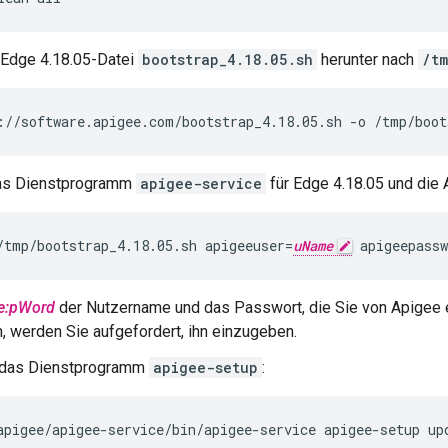
 Edge 4.18.05-Datei
bootstrap_4.18.05.sh
herunter nach
/tm
://software.apigee.com/bootstrap_4.18.05.sh -o /tmp/boot
 das Dienstprogramm
apigee-service
für Edge 4.18.05 und die 
/tmp/bootstrap_4.18.05.sh apigeeuser=
uName
 apigeepassw
e:pWord
der Nutzername und das Passwort, die Sie von Apigee 
 werden Sie aufgefordert, ihn einzugeben.
e das Dienstprogramm
apigee-setup
:
apigee/apigee-service/bin/apigee-service apigee-setup up