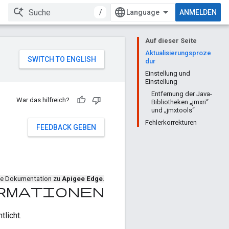
/
ANMELDEN
Auf dieser Seite
Aktualisierungsproze
dur
Einstellung und
Einstellung
Entfernung der Java-
War das hilfreich?
Bibliotheken „jmxri“
und „jmxtools“
Fehlerkorrekturen
FEEDBACK GEBEN
die Dokumentation zu
Apigee Edge
.
ormationen
licht.