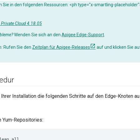
n Sie in den folgenden Ressourcen: <ph type="x-smartling-placeholder"
 Private Cloud 4.18.05
obleme?
Wenden Sie sich an den
Apigee Edge-Support
.
n:
Rufen Sie den
Zeitplan für Apigee-Releases
auf und klicken Sie au
zedur
Ihrer Installation die folgenden Schritte auf den Edge-Knoten au
e Yum-Repositories:
lean all