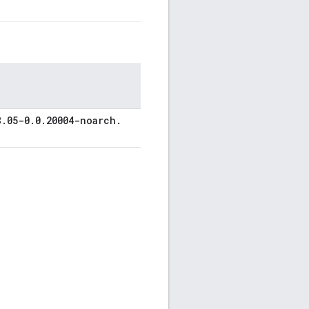
8
.
05-0
.
0
.
20004-noarch
.