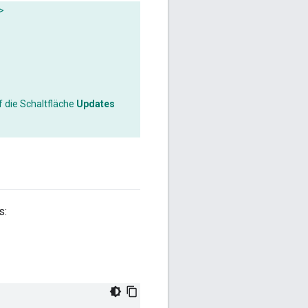
>
f die Schaltfläche
Updates
s: