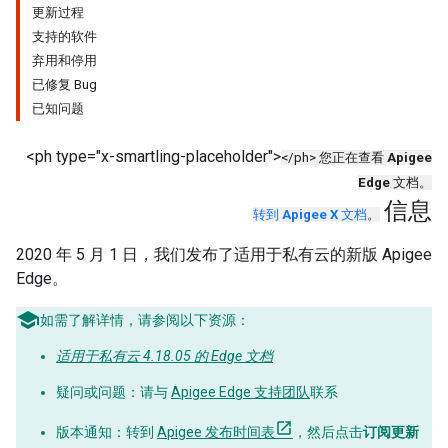
更新过程
支持的软件
弃用和停用
已修复 Bug
已知问题
<ph type="x-smartling-placeholder">
</ph> 您正在查看
Apigee
Edge
文档。
信息
转到
Apigee X
文档
。
2020 年 5 月 1 日，我们发布了适用于私有云的新版 Apigee
Edge。
如需了解详情，请参阅以下资源：
适用于私有云 4.18.05 的 Edge 文档
疑问或问题
：请与
Apigee Edge 支持团队
联系
版本通知
：转到
Apigee 发布时间表
，然后点击
订阅更新