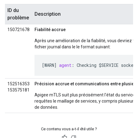
ID du
Description
problème
150721678
Fiabilité accrue
Après une amélioration de la fiabilité, vous devriez 
fichier journal dans le le format suivant:
[
WARN
]
agent
:
Checking
$
SERVICE
socket
152516353
Précision accrue et communications entre plusieu
153575181
Apigee mTLS suit plus précisément l'état du service 
requêtes le maillage de services, y compris plusieurs
de données.
Ce contenu vous a-t-il été utile ?