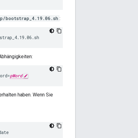
p/bootstrap_4.19.06.sh
:
strap_4.19.06.sh
Abhängigkeiten:
ord=
pWord
erhalten haben. Wenn Sie
date