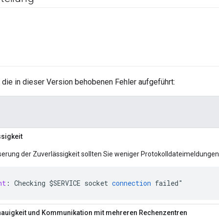
 die in dieser Version behobenen Fehler aufgeführt:
sigkeit
erung der Zuverlässigkeit sollten Sie weniger Protokolldateimeldunge
nt
:
Checking
$
SERVICE
socket
connection
failed
"
nauigkeit und Kommunikation mit mehreren Rechenzentren