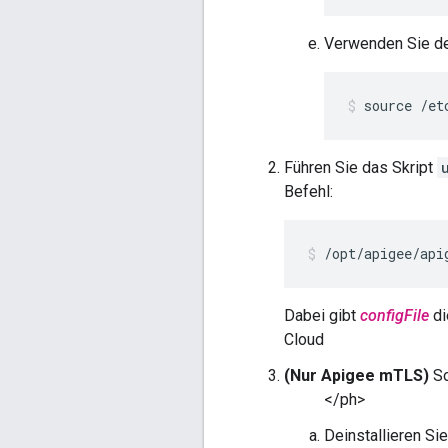
Verwenden Sie d
source /et
Führen Sie das Skript
Befehl:
/opt/apigee/api
Dabei gibt
configFile
di
Cloud
(Nur Apigee mTLS)
So
</ph>
Deinstallieren Si