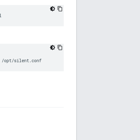
l
 /opt/silent.conf