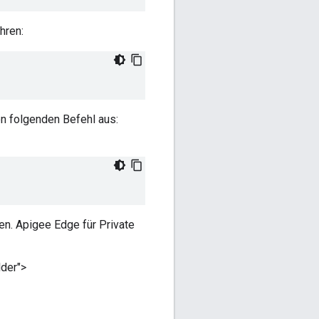
hren:
en folgenden Befehl aus:
en. Apigee Edge für Private
lder">