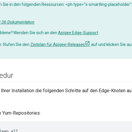
n Sie in den folgenden Ressourcen: <ph type="x-smartling-placeholder"
19.06 Dokumentation
obleme?
Wenden Sie sich an den
Apigee Edge-Support
.
n:
Rufen Sie den
Zeitplan für Apigee-Releases
auf und klicken Sie au
zedur
Ihrer Installation die folgenden Schritte auf den Edge-Knoten au
e Yum-Repositories:
lean all