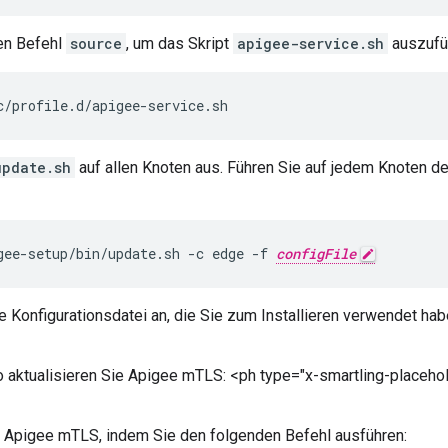
en Befehl
source
, um das Skript
apigee-service.sh
auszufü
c/profile.d/apigee-service.sh
update.sh
auf allen Knoten aus. Führen Sie auf jedem Knoten d
gee-setup/bin/update.sh -c edge -f 
configFile
e Konfigurationsdatei an, die Sie zum Installieren verwendet hab
 aktualisieren Sie Apigee mTLS: <ph type="x-smartling-placeho
e Apigee mTLS, indem Sie den folgenden Befehl ausführen: