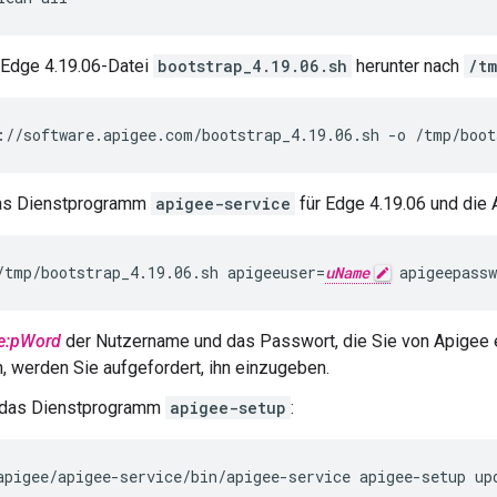
 Edge 4.19.06-Datei
bootstrap_4.19.06.sh
herunter nach
/tm
://software.apigee.com/bootstrap_4.19.06.sh -o /tmp/boot
 das Dienstprogramm
apigee-service
für Edge 4.19.06 und die 
/tmp/bootstrap_4.19.06.sh apigeeuser=
uName
 apigeepassw
e:pWord
der Nutzername und das Passwort, die Sie von Apigee 
 werden Sie aufgefordert, ihn einzugeben.
e das Dienstprogramm
apigee-setup
:
apigee/apigee-service/bin/apigee-service apigee-setup up