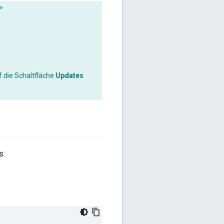
>
f die Schaltfläche
Updates
s: