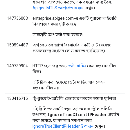
শংসাপত্র আপগ্রেড করতে, এক বছরের জন্য বৈধ,
Apigee MTLS আপগ্রেড করুন
দেখুন।
147736003
enterprise.apigee.com-এ একটি পুরানো লাইব্রেরি
নিরাপত্তা সমস্যা সৃষ্টি করছে।
লাইব্রেরি আপডেট করা হয়েছে।
150594487
অর্গ লেভেলে জাভা রিসোর্সের একটি সেট মেসেজ
প্রসেসরদের সংগঠন লোড করতে ব্যর্থ হয়েছে।
149739904
HTTP হেডারের জন্য
ডেটা মাস্কিং
কেস সংবেদনশীল
ছিল।
এটি ঠিক করা হয়েছে: ডেটা মাস্কিং আর কেস-
সংবেদনশীল নয়।
130416715
"ট্রু-ক্লায়েন্ট-আইপি" হেডারের কারণে সম্ভাব্য দুর্বলতা
এই রিলিজে একটি নতুন অ্যাক্সেস কন্ট্রোল পলিসি
IgnoreTrueClientIPHeader
উপাদান,
প্রবর্তন
করা হয়েছে, যা সমস্যার সমাধান করে।
IgnoreTrueClientIPHeader উপাদান
দেখুন।