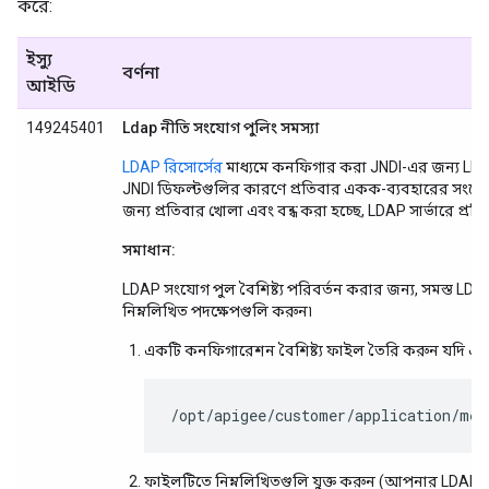
করে:
ইস্যু
বর্ণনা
আইডি
149245401
Ldap নীতি সংযোগ পুলিং সমস্যা
LDAP রিসোর্সের
মাধ্যমে কনফিগার করা JNDI-এর জন্য LDAP
JNDI ডিফল্টগুলির কারণে প্রতিবার একক-ব্যবহারের সংযো
জন্য প্রতিবার খোলা এবং বন্ধ করা হচ্ছে, LDAP সার্ভারে প্রত
সমাধান:
LDAP সংযোগ পুল বৈশিষ্ট্য পরিবর্তন করার জন্য, সমস্ত LDA
নিম্নলিখিত পদক্ষেপগুলি করুন৷
একটি কনফিগারেশন বৈশিষ্ট্য ফাইল তৈরি করুন যদি এটি ই
/opt/apigee/customer/application/mes
ফাইলটিতে নিম্নলিখিতগুলি যুক্ত করুন (আপনার LDAP 