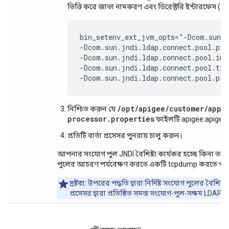
ভিত্তি করে জাভা নামকরণ এবং ডিরেক্টরি ইন্টারফেস (JNDI
bin_setenv_ext_jvm_opts="-Dcom.sun.j
-Dcom.sun.jndi.ldap.connect.pool.pref
-Dcom.sun.jndi.ldap.connect.pool.init
-Dcom.sun.jndi.ldap.connect.pool.tim
-Dcom.sun.jndi.ldap.connect.pool.pro
/opt/apigee/customer/appl
নিশ্চিত করুন যে
processor.properties
ফাইলটি apigee:apigee
প্রতিটি বার্তা প্রসেসর পুনরায় চালু করুন।
আপনার সংযোগ পুল JNDI বৈশিষ্ট্য কার্যকর হচ্ছে কিনা ত
পুলের আচরণ পর্যবেক্ষণ করতে একটি tcpdump করতে পা
দ্রষ্টব্য:
উপরের পদ্ধতি দ্বারা নির্দিষ্ট সংযোগ পুলের বৈশিষ্
প্রসেসর দ্বারা প্রতিষ্ঠিত সমস্ত সংযোগ-পুল-সক্ষম LDAP সং