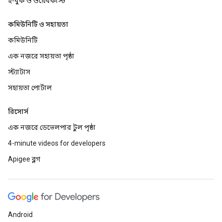
ই-বুক ও ওয়েবকাস্ট
কমিউনিটি ও সহায়তা
কমিউনিটি
এক নজরে সহায়তা পৃষ্ঠা
স্ট্যাটাস
সহায়তা পোর্টাল
রিসোর্স
এক নজরে ডেভেলপার টুল পৃষ্ঠা
4-minute videos for developers
Apigee ব্লগ
Android