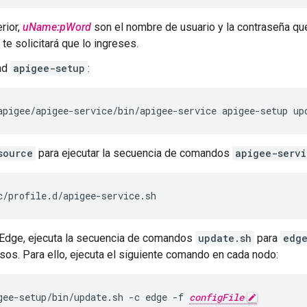
rior,
uName:pWord
son el nombre de usuario y la contraseña que
e te solicitará que lo ingreses.
dad
apigee-setup
:
apigee/apigee-service/bin/apigee-service apigee-setup up
source
para ejecutar la secuencia de comandos
apigee-servi
c/profile.d/apigee-service.sh
 Edge, ejecuta la secuencia de comandos
update.sh
para
edg
sos. Para ello, ejecuta el siguiente comando en cada nodo:
gee-setup/bin/update.sh -c edge -f 
configFile