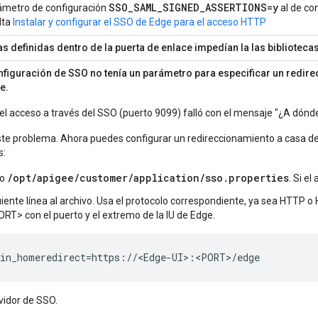
SSO_SAML_SIGNED_ASSERTIONS=y
ámetro de configuración
al de con
lta
Instalar y configurar el SSO de Edge para el acceso HTTP
 definidas dentro de la puerta de enlace impedían la las biblioteca
nfiguración de SSO no tenía un parámetro para especificar un redir
e.
l acceso a través del SSO (puerto 9099) falló con el mensaje "¿A dónde 
te problema. Ahora puedes configurar un redireccionamiento a casa de
s:
/opt/apigee/customer/application/sso.properties
vo
. Si el
uiente línea al archivo. Usa el protocolo correspondiente, ya sea HTTP
RT> con el puerto y el extremo de la IU de Edge.
gin_homeredirect=https://<Edge-UI>:<PORT>/edge
rvidor de SSO.