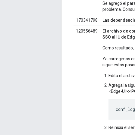
Se agregó el par
problema. Consu
170341798
Las dependencias
120556489
El archivo de co
SSO al IU de Edg
Como resultado, e
Ya corregimos es
sigue estos paso
Edita el archi
Agrega la sig
<Edge-UI>:<PO
conf_lo
Reinicia el se