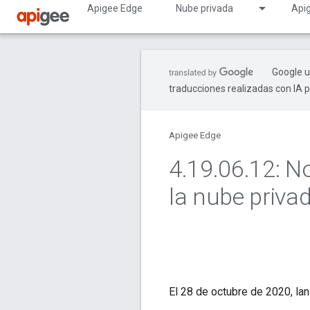
Apigee Edge
Nube privada
Api
Google u
traducciones realizadas con IA 
Apigee Edge
4
.
19
.
06
.
12: N
la nube priva
El 28 de octubre de 2020, la