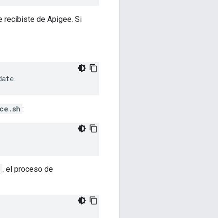
 recibiste de Apigee. Si
date
ce.sh
:
e
. el proceso de