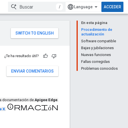
/
ACCEDER
En esta página
Procedimiento de
actualización
Software compatible
Bajas y jubilaciones
Nuevas funciones
¿Te ha resultado útil?
Fallas corregidas
Problemas conocidos
ENVIAR COMENTARIOS
la documentación de
Apigee Edge
.
información
e X
.