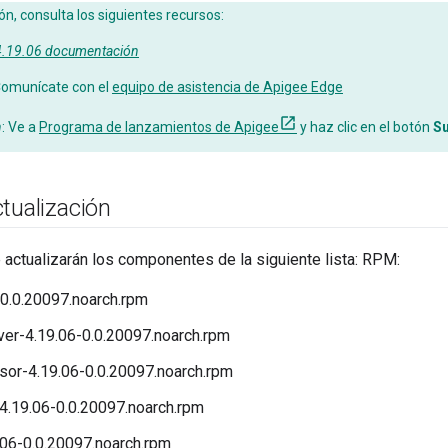
, consulta los siguientes recursos:
 4.19.06 documentación
omunícate con el
equipo de asistencia de Apigee Edge
n
: Ve a
Programa de lanzamientos de Apigee
y haz clic en el botón
Su
tualización
e actualizarán los componentes de la siguiente lista: RPM:
0.0.20097.noarch.rpm
r-4.19.06-0.0.20097.noarch.rpm
r-4.19.06-0.0.20097.noarch.rpm
4.19.06-0.0.20097.noarch.rpm
06-0.0.20097.noarch.rpm