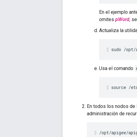
En el ejemplo ante
omites
pWord
, s
Actualiza la utili
sudo /opt/
Usa el comando
source /et
En todos los nodos de
administración de recur
/opt/apigee/api