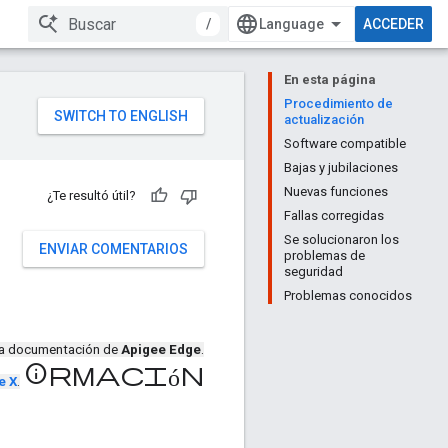
/
ACCEDER
En esta página
Procedimiento de
actualización
Software compatible
Bajas y jubilaciones
Nuevas funciones
¿Te resultó útil?
Fallas corregidas
Se solucionaron los
ENVIAR COMENTARIOS
problemas de
seguridad
Problemas conocidos
la documentación de
Apigee Edge
.
información
e X
.