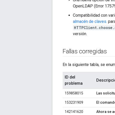
OpenLDAP (Error 1757
Compatibilidad con vari
almacén de claves.
para
HTTPClient.choose.
versión.
Fallas corregidas
En la siguiente tabla, se enu
ID del
Descripci
problema
159858015
Las solici
153231909
El coman
142141620
Ahora se ad