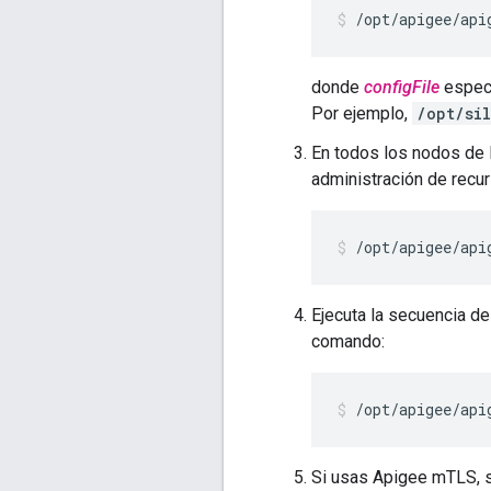
/opt/apigee/api
donde
configFile
especi
Por ejemplo,
/opt/si
En todos los nodos de
administración de recur
/opt/apigee/api
Ejecuta la secuencia 
comando:
/opt/apigee/api
Si usas Apigee mTLS, s