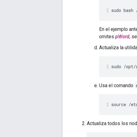
sudo bash 
En el ejemplo ante
omites
pWord
, s
Actualiza la utili
sudo /opt/
Usa el comando
source /et
Actualiza todos los no