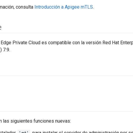
mación, consulta
Introducción a Apigee mTLS
.
e
Edge Private Cloud es compatible con la versión Red Hat Enterpr
) 7.9.
n las siguientes funciones nuevas:
stalador,
'mt'
, para instalar el servidor de administración por 