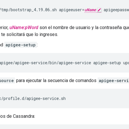
/tmp/bootstrap_4.19.06.sh apigeeuser=
uName
 apigeepassw
rior,
uName:pWord
son el nombre de usuario y la contraseña que
e te solicitará que lo ingreses.
dad
apigee-setup
:
apigee/apigee-service/bin/apigee-service apigee-setup up
source
para ejecutar la secuencia de comandos
apigee-servi
c/profile.d/apigee-service.sh
dos de Cassandra: