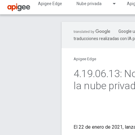
Apigee Edge
Nube privada
Api
Google u
traducciones realizadas con IA 
Apigee Edge
4
.
19
.
06
.
13: N
la nube priva
El 22 de enero de 2021, lanz