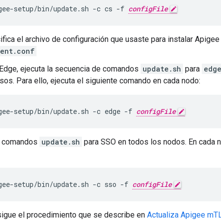
gee-setup/bin/update.sh -c cs -f 
configFile
fica el archivo de configuración que usaste para instalar Apigee
lent.conf
 Edge, ejecuta la secuencia de comandos
update.sh
para
edg
sos. Para ello, ejecuta el siguiente comando en cada nodo:
gee-setup/bin/update.sh -c edge -f 
configFile
de comandos
update.sh
para SSO en todos los nodos. En cada no
gee-setup/bin/update.sh -c sso -f 
configFile
igue el procedimiento que se describe en
Actualiza Apigee mT