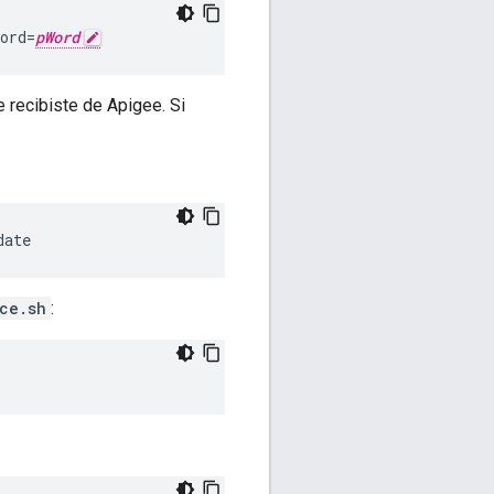
ord=
pWord
 recibiste de Apigee. Si
date
ce.sh
: