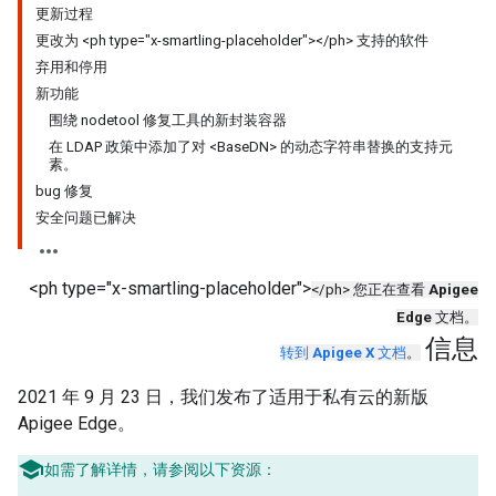
更新过程
更改为 <ph type="x-smartling-placeholder"></ph> 支持的软件
弃用和停用
新功能
围绕 nodetool 修复工具的新封装容器
在 LDAP 政策中添加了对 <BaseDN> 的动态字符串替换的支持元
素。
bug 修复
安全问题已解决
<ph type="x-smartling-placeholder">
</ph> 您正在查看
Apigee
Edge
文档。
信息
转到
Apigee X
文档
。
2021 年 9 月 23 日，我们发布了适用于私有云的新版
Apigee Edge。
如需了解详情，请参阅以下资源：