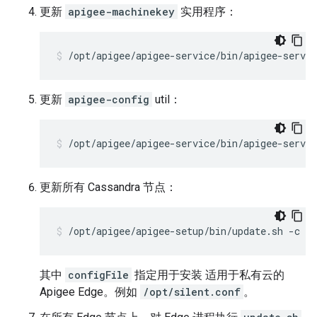
更新
apigee-machinekey
实用程序：
/opt/apigee/apigee-service/bin/apigee-servi
更新
apigee-config
util：
/opt/apigee/apigee-service/bin/apigee-servic
更新所有 Cassandra 节点：
/opt/apigee/apigee-setup/bin/update.sh -c c
其中
configFile
指定用于安装 适用于私有云的
Apigee Edge。例如
/opt/silent.conf
。