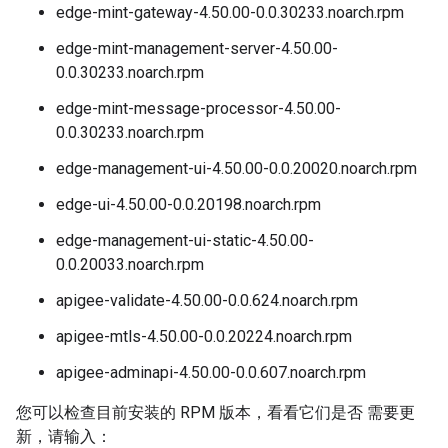
edge-mint-gateway-4.50.00-0.0.30233.noarch.rpm
edge-mint-management-server-4.50.00-
0.0.30233.noarch.rpm
edge-mint-message-processor-4.50.00-
0.0.30233.noarch.rpm
edge-management-ui-4.50.00-0.0.20020.noarch.rpm
edge-ui-4.50.00-0.0.20198.noarch.rpm
edge-management-ui-static-4.50.00-
0.0.20033.noarch.rpm
apigee-validate-4.50.00-0.0.624.noarch.rpm
apigee-mtls-4.50.00-0.0.20224.noarch.rpm
apigee-adminapi-4.50.00-0.0.607.noarch.rpm
您可以检查目前安装的 RPM 版本，看看它们是否 需要更
新，请输入：