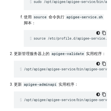
sudo /opt/apigee/apigee-service/bin/api
使用
source
命令执行
apigee-service.sh
脚本：
source /etc/profile.d/apigee-service.sh
更新管理服务器上的
apigee-validate
实用程序：
/opt/apigee/apigee-service/bin/apigee-servic
更新
apigee-adminapi
实用程序：
/opt/apigee/apigee-service/bin/apigee-servi