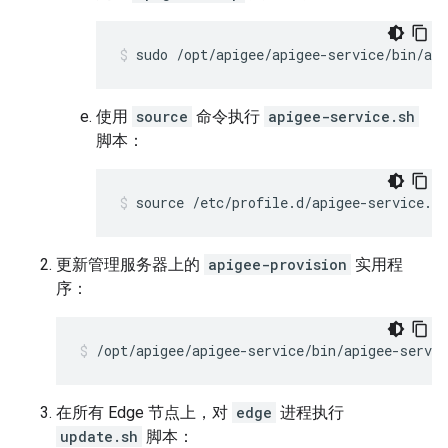
sudo /opt/apigee/apigee-service/bin/api
使用
source
命令执行
apigee-service.sh
脚本：
source /etc/profile.d/apigee-service.sh
更新管理服务器上的
apigee-provision
实用程
序：
/opt/apigee/apigee-service/bin/apigee-servi
在所有 Edge 节点上，对
edge
进程执行
update.sh
脚本：