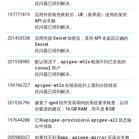
此问题已得到解决。
197771819
启用外部角色映射后，UE（新界面）使用的某些
API 会失败
此问题已得到解决。
201450538
启用凭据 Secret 加密后，某些 API 未返回正确的
Secret
此问题已得到解决。
apigee-mtls
201558985
默认情况下，
检测不到已安装的
consul
用户
此问题已得到解决。
apigee-mtls
199746727
在错误拓扑上遇到分段错误
此问题已得到解决。
201026796
修复了 qpid 组件安装期间的系统要求检查，以符
合载述的建议：16 GB RAM，而不是 8 GB
apigee-provision
apigee-all
197644288
已将
从
状态输
出中排除
apigee-mirror
200980027
如果找不到 Repo，
应该会失败