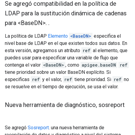
Se agregó compatibilidad en la política de
LDAP para la sustitución dinámica de cadenas
para <Base
DN>
.
.
La política de LDAP
Elemento
<BaseDN>
especifica el
nivel base de LDAP en el que existen todos sus datos. En
esta versión, agregamos un atributo
ref
al elemento, que
puedes usar para especificar una variable de flujo que
contenga el valor
<BaseDN>
, como
apigee.baseDN
ref
tiene prioridad sobre un valor BaseDN explícito. Si
especificas
ref
y el valor,
ref
tiene prioridad. Si
ref
no
se resuelve en el tiempo de ejecución, se usa el valor.
Nueva herramienta de diagnóstico
,
sosreport
Se agregó
Sosreport
. una nueva herramienta de
recopilación de datos y diagnóstico a nivel del sistema.