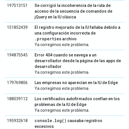
197513151
Se corrigió la incoherencia de la ruta de
acceso de la secuencia de comandos de
jQuery en la IU clásica
151852439
El registro mejorado de la IU fallaba debido a
una configuración incorrecta de
.properties
archivo
Ya corregimos este problema.
194875545
Error 404 cuando se navega a un
desarrollador desde la página de las apps de
desarrollador
Ya corregimos este problema.
179769806
Las empresas no aparecían en la IU de Edge
Ya corregimos este problema.
188039112
Los certificados autofirmados confían en los
problemas de la IU de Edge
Ya corregimos este problema.
console.log()
195932618
causaba registros
excesivos