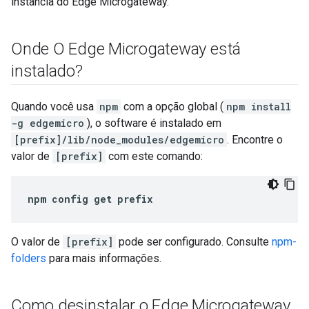
instância do Edge Microgateway.
Onde O Edge Microgateway está
instalado?
Quando você usa
npm
com a opção global (
npm install
-g edgemicro
), o software é instalado em
[prefix]/lib/node_modules/edgemicro
. Encontre o
valor de
[prefix]
com este comando:
npm config get prefix
O valor de
[prefix]
pode ser configurado. Consulte
npm-
folders
para mais informações.
Como desinstalar o Edge Microgateway